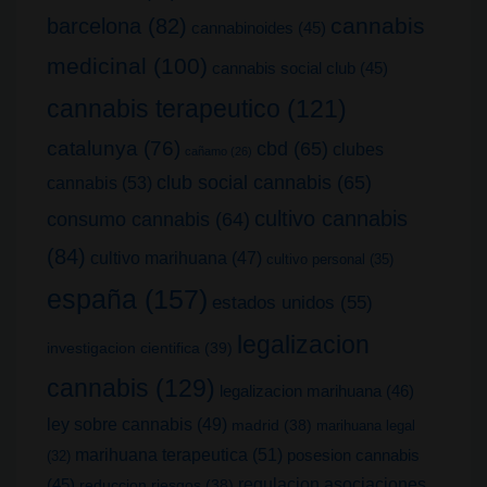
cannabis
barcelona
(82)
cannabinoides
(45)
medicinal
(100)
cannabis social club
(45)
cannabis terapeutico
(121)
catalunya
(76)
cbd
(65)
clubes
cañamo
(26)
club social cannabis
(65)
cannabis
(53)
cultivo cannabis
consumo cannabis
(64)
(84)
cultivo marihuana
(47)
cultivo personal
(35)
españa
(157)
estados unidos
(55)
legalizacion
investigacion cientifica
(39)
cannabis
(129)
legalizacion marihuana
(46)
ley sobre cannabis
(49)
madrid
(38)
marihuana legal
marihuana terapeutica
(51)
posesion cannabis
(32)
(45)
regulacion asociaciones
reduccion riesgos
(38)