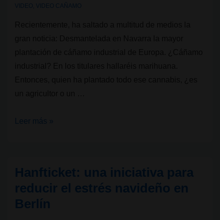
VIDEO
,
VIDEO CAÑAMO
Recientemente, ha saltado a multitud de medios la
gran noticia: Desmantelada en Navarra la mayor
plantación de cáñamo industrial de Europa. ¿Cáñamo
industrial? En los titulares hallaréis marihuana.
Entonces, quien ha plantado todo ese cannabis, ¿es
un agricultor o un …
Desmantelada
Leer más »
en
Navarra
la
Hanfticket: una iniciativa para
mayor
reducir el estrés navideño en
plantación
Berlín
de
cáñamo