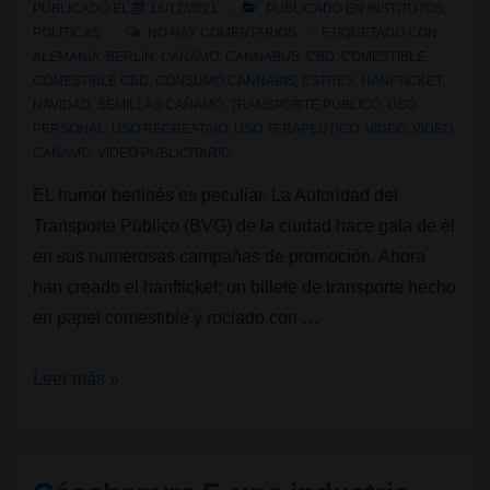
PUBLICADO EL
16/12/2021
PUBLICADO EN
INSTITUTOS
,
industrial
POLÍTICAS
NO HAY COMENTARIOS
ETIQUETADO CON
de
ALEMANIA
,
BERLIN
,
CAÑAMO
,
CANNABUS
,
CBD
,
COMESTIBLE
,
COMESTIBLE CBD
,
CONSUMO CANNABIS
,
ESTRES
,
HANFTICKET
,
Europa:
NAVIDAD
,
SEMILLAS CAÑAMO
,
TRANSPORTE PUBLICO
,
USO
¿agricultores
PERSONAL
,
USO RECREATIVO
,
USO TERAPEUTICO
,
VIDEO
,
VIDEO
o
CAÑAMO
,
VIDEO PUBLICITARIO
narcotraficantes?
EL humor berlinés es peculiar. La Autoridad del
Transporte Público (BVG) de la ciudad hace gala de él
en sus numerosas campañas de promoción. Ahora
han creado el hanfticket: un billete de transporte hecho
en papel comestible y rociado con …
Hanfticket:
Leer más »
una
iniciativa
para