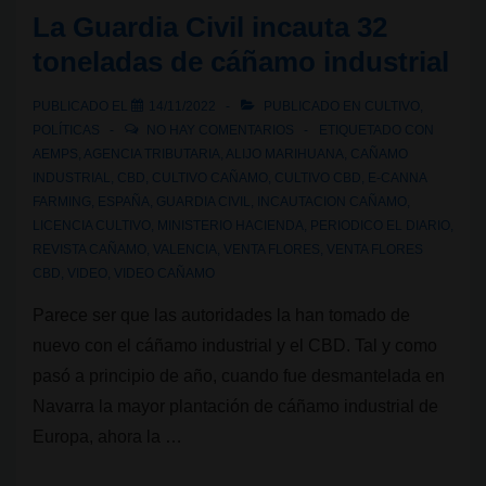
y
La Guardia Civil incauta 32
en
toneladas de cáñamo industrial
prisión
el
PUBLICADO EL
14/11/2022
PUBLICADO EN
CULTIVO
,
gerente
POLÍTICAS
NO HAY COMENTARIOS
ETIQUETADO CON
de
AEMPS
,
AGENCIA TRIBUTARIA
,
ALIJO MARIHUANA
,
CAÑAMO
INDUSTRIAL
,
CBD
,
CULTIVO CAÑAMO
,
CULTIVO CBD
,
E-CANNA
E-
FARMING
,
ESPAÑA
,
GUARDIA CIVIL
,
INCAUTACION CAÑAMO
,
Canna
LICENCIA CULTIVO
,
MINISTERIO HACIENDA
,
PERIODICO EL DIARIO
,
Farming
REVISTA CAÑAMO
,
VALENCIA
,
VENTA FLORES
,
VENTA FLORES
CBD
,
VIDEO
,
VIDEO CAÑAMO
Parece ser que las autoridades la han tomado de
nuevo con el cáñamo industrial y el CBD. Tal y como
pasó a principio de año, cuando fue desmantelada en
Navarra la mayor plantación de cáñamo industrial de
Europa, ahora la …