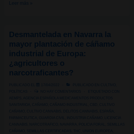
La
Leer más »
Guardia
Civil
incauta
Desmantelada en Navarra la
32
mayor plantación de cáñamo
toneladas
industrial de Europa:
de
¿agricultores o
cáñamo
industrial
narcotraficantes?
PUBLICADO EL
17/04/2022
PUBLICADO EN
CULTIVO
,
POLÍTICAS
NO HAY COMENTARIOS
ETIQUETADO CON
AEMPS
,
AGENCIA ESPAÑOLA MEDICAMENTOS PRODUCTOS
SANITARIOA
,
CAÑAMO
,
CAÑAMO INDUSTRIAL
,
CBD
,
CULTIVO
CAÑAMO
,
CULTIVO CANNABIS
,
DELITOS CANNABIS
,
ESPAÑA
,
FARMACEUTICA
,
GUARDIA CIVIL
,
INDUSTRIA CAÑAMO
,
LICENCIA
CANNABIS
,
NARCOTRAFICO
,
NAVARRA
,
POLICIA FORAL
,
SEMILLAS
CAÑAMO
,
SEMILLAS CERTIFICADAS
,
THC
,
UNION EUROPEA
,