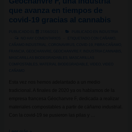
Géochanvre F, una industria
reducir
que avanza en tiempos de
el
covid-19 gracias al cannabis
estrés
navideño
PUBLICADO EL
27/08/2021
PUBLICADO EN
INDUSTRIA
en
NO HAY COMENTARIOS
ETIQUETADO CON
CAÑAMO
,
Berlín
CAÑAMO INDUSTRIAL
,
CORONAVIRUS
,
COVID-19
,
FIBRA CAÑAMO
,
FRANCIA
,
GEOCHANVRE
,
GEOCHANVRE F
,
INDUSTRIA CANNABIS
,
MASCARILLAS BIODEGRADABLES
,
MASCARILLAS
COMPOSTABLES
,
MATERIAL BIODEGRADABLE
,
VIDEO
,
VIDEO
CAÑAMO
Esta vez nos hemos adelantado a un medio
tradicional. A finales de 2020 ya os hablamos de la
empresa francesa Géochanvre F, dedicada a realizar
materiales compostables a partir de cáñamo industrial.
Con la covid-19 se pusieron las pilas y …
Géochanvre
Leer más »