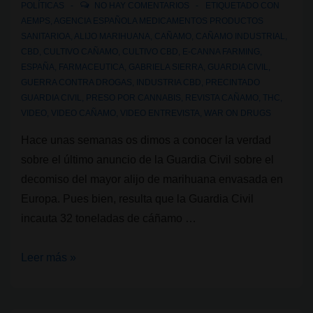
POLÍTICAS
NO HAY COMENTARIOS
ETIQUETADO CON
AEMPS
,
AGENCIA ESPAÑOLA MEDICAMENTOS PRODUCTOS
SANITARIOA
,
ALIJO MARIHUANA
,
CAÑAMO
,
CAÑAMO INDUSTRIAL
,
CBD
,
CULTIVO CAÑAMO
,
CULTIVO CBD
,
E-CANNA FARMING
,
ESPAÑA
,
FARMACEUTICA
,
GABRIELA SIERRA
,
GUARDIA CIVIL
,
GUERRA CONTRA DROGAS
,
INDUSTRIA CBD
,
PRECINTADO
GUARDIA CIVIL
,
PRESO POR CANNABIS
,
REVISTA CAÑAMO
,
THC
,
VIDEO
,
VIDEO CAÑAMO
,
VIDEO ENTREVISTA
,
WAR ON DRUGS
Hace unas semanas os dimos a conocer la verdad
sobre el último anuncio de la Guardia Civil sobre el
decomiso del mayor alijo de marihuana envasada en
Europa. Pues bien, resulta que la Guardia Civil
incauta 32 toneladas de cáñamo …
Detenido
Leer más »
de
nuevo