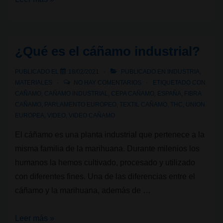
F,
una
industria
¿Qué es el cáñamo industrial?
que
avanza
PUBLICADO EL
18/02/2021
PUBLICADO EN
INDUSTRIA
,
en
MATERIALES
NO HAY COMENTARIOS
ETIQUETADO CON
CAÑAMO
,
CAÑAMO INDUSTRIAL
,
CEPA CAÑAMO
,
ESPAÑA
,
FIBRA
tiempos
CAÑAMO
,
PARLAMENTO EUROPEO
,
TEXTIL CAÑAMO
,
THC
,
UNION
de
EUROPEA
,
VIDEO
,
VIDEO CAÑAMO
covid-
El cáñamo es una planta industrial que pertenece a la
19
misma familia de la marihuana. Durante milenios los
gracias
humanos la hemos cultivado, procesado y utilizado
al
con diferentes fines. Una de las diferencias entre el
cannabis
cáñamo y la marihuana, además de …
¿Qué
Leer más »