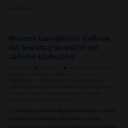
Partidos
Leer más »
Cannábicos
en
España
Museos cannábicos: Callosa
I:
del Segura y su visión del
PCLYN,
cáñamo tradicional
una
primera
PUBLICADO EL
03/08/2021
PUBLICADO EN
CULTIVO
,
flor
INDUSTRIA
,
INSTITUTOS
,
MATERIALES
NO HAY
agostada
COMENTARIOS
ETIQUETADO CON
ALICANTE
,
CAÑAMO
,
CAÑAMO INDUSTRIAL
,
ESPAÑA
,
FIBRA CAÑAMO
,
HISTORIA DEL
CAÑAMO
,
MUSEO CAÑAMO CALLOSA SEGURA
,
MUSEO
CANNABIS
,
TEXTIL CAÑAMO
,
VALENCIA
El otro día os hablamos del Hash Marihuana & Hemp
Museum de Amsterdam y Barcelona, y hoy os
queremos dar a conocer otro fantástico lugar centrado