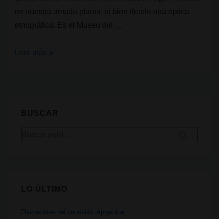
en nuestra amada planta, si bien desde una óptica
etnográfica. Es el Museo del …
Museos
Leer más »
cannábicos:
Callosa
del
Segura
BUSCAR
y
Buscar
su
por:
visión
del
cáñamo
LO ÚLTIMO
tradicional
Flavonoides del cannabis: Apigenina