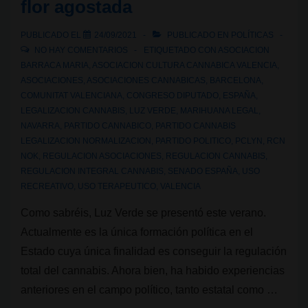
flor agostada
de
cáñamo
PUBLICADO EL
24/09/2021
PUBLICADO EN
POLÍTICAS
industrial
NO HAY COMENTARIOS
ETIQUETADO CON
ASOCIACION
BARRACA MARIA
,
ASOCIACION CULTURA CANNABICA VALENCIA
,
ASOCIACIONES
,
ASOCIACIONES CANNABICAS
,
BARCELONA
,
COMUNITAT VALENCIANA
,
CONGRESO DIPUTADO
,
ESPAÑA
,
LEGALIZACION CANNABIS
,
LUZ VERDE
,
MARIHUANA LEGAL
,
NAVARRA
,
PARTIDO CANNABICO
,
PARTIDO CANNABIS
LEGALIZACION NORMALIZACION
,
PARTIDO POLITICO
,
PCLYN
,
RCN
NOK
,
REGULACION ASOCIACIONES
,
REGULACION CANNABIS
,
REGULACION INTEGRAL CANNABIS
,
SENADO ESPAÑA
,
USO
RECREATIVO
,
USO TERAPEUTICO
,
VALENCIA
Como sabréis, Luz Verde se presentó este verano.
Actualmente es la única formación política en el
Estado cuya única finalidad es conseguir la regulación
total del cannabis. Ahora bien, ha habido experiencias
anteriores en el campo político, tanto estatal como …