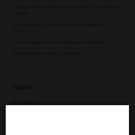
Ley Rosa Verda: aniversario de un modelo de Club Social de
Cannabis
Flavoalcaloides: un nuevo actor en la complejidad del
cannabis
La “puerta trasera” de los coffeeshops en Ámsterdam
Flavonoides del cannabis: Cannflavinas
TEMAS
Alimentación
Botánica
Ciencia