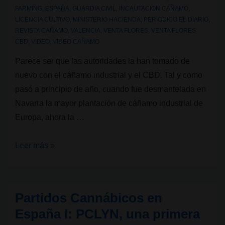
FARMING
,
ESPAÑA
,
GUARDIA CIVIL
,
INCAUTACION CAÑAMO
,
LICENCIA CULTIVO
,
MINISTERIO HACIENDA
,
PERIODICO EL DIARIO
,
REVISTA CAÑAMO
,
VALENCIA
,
VENTA FLORES
,
VENTA FLORES
CBD
,
VIDEO
,
VIDEO CAÑAMO
Parece ser que las autoridades la han tomado de
nuevo con el cáñamo industrial y el CBD. Tal y como
pasó a principio de año, cuando fue desmantelada en
Navarra la mayor plantación de cáñamo industrial de
Europa, ahora la …
La
Leer más »
Guardia
Civil
incauta
Partidos Cannábicos en
32
España I: PCLYN, una primera
toneladas