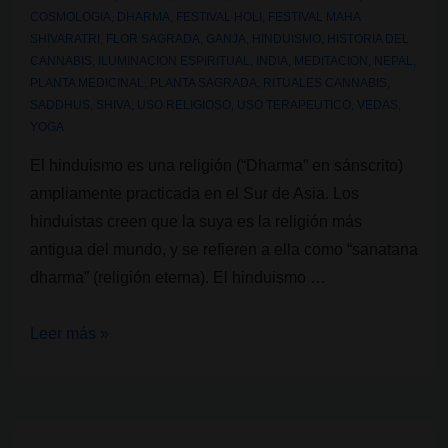
COSMOLOGIA
,
DHARMA
,
FESTIVAL HOLI
,
FESTIVAL MAHA
SHIVARATRI
,
FLOR SAGRADA
,
GANJA
,
HINDUISMO
,
HISTORIA DEL
CANNABIS
,
ILUMINACION ESPIRITUAL
,
INDIA
,
MEDITACION
,
NEPAL
,
PLANTA MEDICINAL
,
PLANTA SAGRADA
,
RITUALES CANNABIS
,
SADDHUS
,
SHIVA
,
USO RELIGIOSO
,
USO TERAPEUTICO
,
VEDAS
,
YOGA
El hinduismo es una religión (“Dharma” en sánscrito)
ampliamente practicada en el Sur de Asia. Los
hinduistas creen que la suya es la religión más
antigua del mundo, y se refieren a ella como “sanatana
dharma” (religión eterna). El hinduismo …
Religiones
Leer más »
que
usan
cannabis
II: