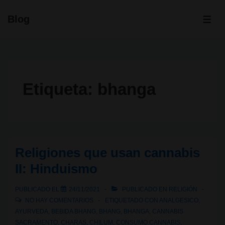
↓
Blog
Saltar
ME
al
contenido
principal
Etiqueta:
bhanga
Religiones que usan cannabis
II: Hinduismo
PUBLICADO EL
24/11/2021
PUBLICADO EN
RELIGIÓN
NO HAY COMENTARIOS
ETIQUETADO CON
ANALGESICO
,
AYURVEDA
,
BEBIDA BHANG
,
BHANG
,
BHANGA
,
CANNABIS
SACRAMENTO
,
CHARAS
,
CHILUM
,
CONSUMO CANNABIS
,