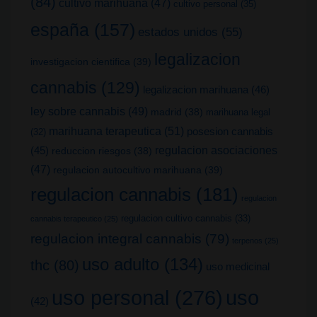
(84)
cultivo marihuana
(47)
cultivo personal
(35)
españa
(157)
estados unidos
(55)
legalizacion
investigacion cientifica
(39)
cannabis
(129)
legalizacion marihuana
(46)
ley sobre cannabis
(49)
madrid
(38)
marihuana legal
marihuana terapeutica
(51)
posesion cannabis
(32)
(45)
regulacion asociaciones
reduccion riesgos
(38)
(47)
regulacion autocultivo marihuana
(39)
regulacion cannabis
(181)
regulacion
regulacion cultivo cannabis
(33)
cannabis terapeutico
(25)
regulacion integral cannabis
(79)
terpenos
(25)
uso adulto
(134)
thc
(80)
uso medicinal
uso
uso personal
(276)
(42)