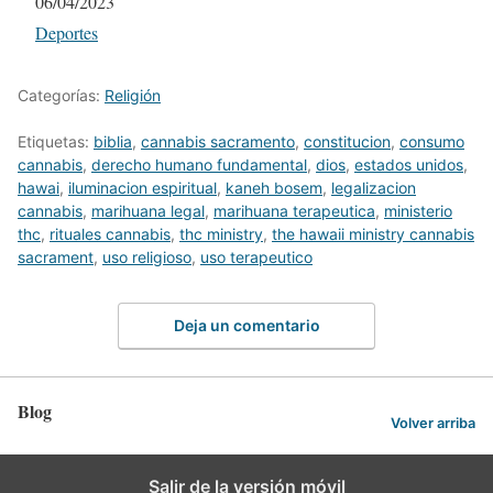
Fecha
06/04/2023
Respecto a
Deportes
Categorías:
Religión
Etiquetas:
biblia
,
cannabis sacramento
,
constitucion
,
consumo
cannabis
,
derecho humano fundamental
,
dios
,
estados unidos
,
hawai
,
iluminacion espiritual
,
kaneh bosem
,
legalizacion
cannabis
,
marihuana legal
,
marihuana terapeutica
,
ministerio
thc
,
rituales cannabis
,
thc ministry
,
the hawaii ministry cannabis
sacrament
,
uso religioso
,
uso terapeutico
Deja un comentario
Blog
Volver arriba
Salir de la versión móvil