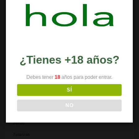
Clubes
Coffeeshops
Cultivo
Cultura
Deportes
¿Tienes +18 años?
Dispensario
Debes tener
18
años para poder entrar.
Dispositivos
Economía
SÍ
Entretenimiento
NO
Extracciones
Ferias
Finanzas