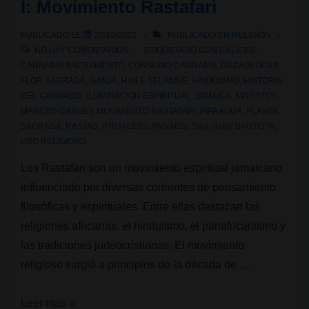
I: Movimiento Rastafari
Marley
es
PUBLICADO EL
22/10/2021
PUBLICADO EN
RELIGIÓN
el
NO HAY COMENTARIOS
ETIQUETADO CON
CALICES
,
nuevo
CANNABIS SACRAMENTO
,
CONSUMO CANNABIS
,
DREADLOCKS
,
FLOR SAGRADA
,
GANJA
,
HAILE SELASSIE
,
HINDUISMO
,
HISTORIA
dispensario
DEL CANNABIS
,
ILUMINACION ESPIRITUAL
,
JAMAICA
,
KINGSTON
,
de
MARCUS GARVEY
,
MOVIMIENTO RASTAFARI
,
PIPA AGUA
,
PLANTA
cannabis
SAGRADA
,
RASTAS
,
RITUALES CANNABIS
,
SAN JUAN BAUTISTA
,
USO RELIGIOSO
de
Jamaica
Los Rastafari son un movimiento espiritual jamaicano
influenciado por diversas corrientes de pensamiento
filosóficas y espirituales. Entre ellas destacan las
religiones africanas, el hinduismo, el panafricanismo y
las tradiciones judeocristianas. El movimiento
religioso surgió a principios de la década de …
Religiones
Leer más »