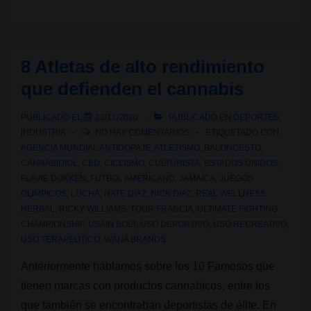
que
usan
cannabis
8 Atletas de alto rendimiento
I:
que defienden el cannabis
Movimiento
Rastafari
PUBLICADO EL
23/11/2020
PUBLICADO EN
DEPORTES
,
INDUSTRIA
NO HAY COMENTARIOS
ETIQUETADO CON
AGENCIA MUNDIAL ANTIDOPAJE
,
ATLETISMO
,
BALONCESTO
,
CANNABIDIOL
,
CBD
,
CICLISMO
,
CULTURISTA
,
ESTADOS UNIDOS
,
FLAVIE DOKKEN
,
FUTBOL AMERICANO
,
JAMAICA
,
JUEGOS
OLIMPICOS
,
LUCHA
,
NATE DIAZ
,
NICK DIAZ
,
REAL WELLNESS
HERBAL
,
RICKY WILLIAMS
,
TOUR FRANCIA
,
ULTIMATE FIGHTING
CHAMPIONSHIP
,
USAIN BOLT
,
USO DEPORTIVO
,
USO RECREATIVO
,
USO TERAPEUTICO
,
WANA BRANDS
Anteriormente hablamos sobre los 10 Famosos que
tienen marcas con productos cannabicos, entre los
que también se encontraban deportistas de élite. En