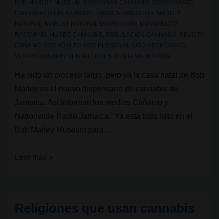
BOB MARLEY MUSEUM
,
DISPENSAR CANNABIS
,
DISPENSARIO
CANNABIS
,
DISPENSARIOS
,
JAMAICA
,
KINGSTON
,
MARLEY
NATURAL
,
MARLEY NATURAL DISPENSARY
,
MOVIMIENTO
RASTAFARI
,
MUSEO CANNABIS
,
REGULACION CANNABIS
,
REVISTA
CAÑAMO
,
USO ADULTO
,
USO PERSONAL
,
USO RECREATIVO
,
VENTA CANNABIS
,
VENTA FLORES
,
VENTA MARIHUANA
Ha sido un proceso largo, pero ya la casa natal de Bob
Marley es el nuevo dispensario de cannabis de
Jamaica. Así informan los medios Cáñamo y
Nationwide Radio Jamaica. Ya está todo listo en el
Bob Marley Museum para …
La
Leer más »
casa
natal
de
Religiones que usan cannabis
Bob