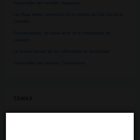
Flavonoides del cannabis: Apigenina
Ley Rosa Verda: aniversario de un modelo de Club Social de
Cannabis
Flavoalcaloides: un nuevo actor en la complejidad del
cannabis
La “puerta trasera” de los coffeeshops en Ámsterdam
Flavonoides del cannabis: Cannflavinas
TEMAS
Alimentación
Botánica
Ciencia