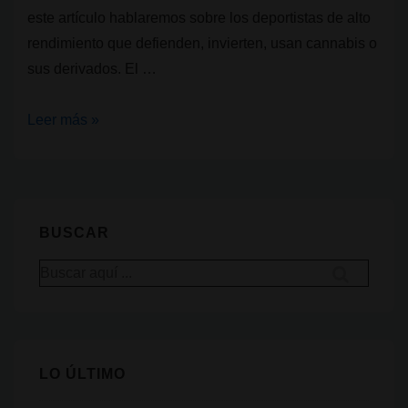
este artículo hablaremos sobre los deportistas de alto
rendimiento que defienden, invierten, usan cannabis o
sus derivados. El …
8
Leer más »
Atletas
de
alto
rendimiento
BUSCAR
que
Buscar
defienden
por:
el
cannabis
LO ÚLTIMO