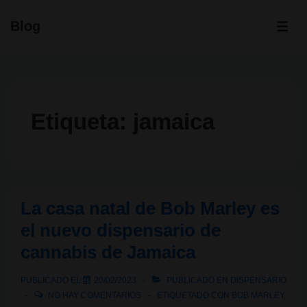
↓
Blog
Saltar
ME
al
contenido
principal
Etiqueta:
jamaica
La casa natal de Bob Marley es
el nuevo dispensario de
cannabis de Jamaica
PUBLICADO EL
20/02/2023
PUBLICADO EN
DISPENSARIO
NO HAY COMENTARIOS
ETIQUETADO CON
BOB MARLEY
,