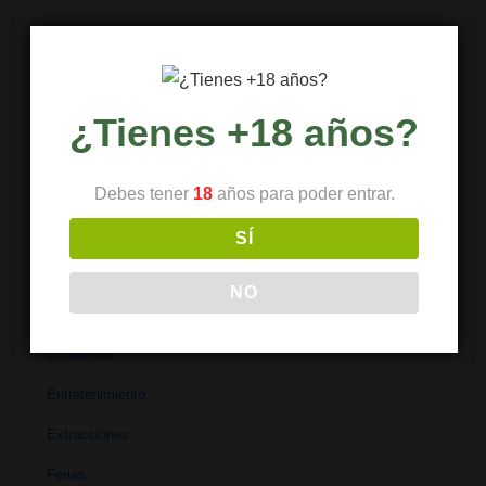
Ciencia
Clubes
Coffeeshops
¿Tienes +18 años?
Cultivo
Debes tener
18
años para poder entrar.
Cultura
Deportes
SÍ
Dispensario
NO
Dispositivos
Economía
Entretenimiento
Extracciones
Ferias