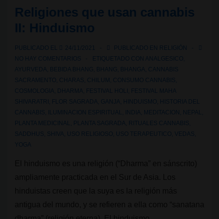
cannabis
Religiones que usan cannabis
IV:
II: Hinduismo
THC
Ministry
PUBLICADO EL
24/11/2021
PUBLICADO EN
RELIGIÓN
NO HAY COMENTARIOS
ETIQUETADO CON
ANALGESICO
,
AYURVEDA
,
BEBIDA BHANG
,
BHANG
,
BHANGA
,
CANNABIS
SACRAMENTO
,
CHARAS
,
CHILUM
,
CONSUMO CANNABIS
,
COSMOLOGIA
,
DHARMA
,
FESTIVAL HOLI
,
FESTIVAL MAHA
SHIVARATRI
,
FLOR SAGRADA
,
GANJA
,
HINDUISMO
,
HISTORIA DEL
CANNABIS
,
ILUMINACION ESPIRITUAL
,
INDIA
,
MEDITACION
,
NEPAL
,
PLANTA MEDICINAL
,
PLANTA SAGRADA
,
RITUALES CANNABIS
,
SADDHUS
,
SHIVA
,
USO RELIGIOSO
,
USO TERAPEUTICO
,
VEDAS
,
YOGA
El hinduismo es una religión (“Dharma” en sánscrito)
ampliamente practicada en el Sur de Asia. Los
hinduistas creen que la suya es la religión más
antigua del mundo, y se refieren a ella como “sanatana
dharma” (religión eterna). El hinduismo …