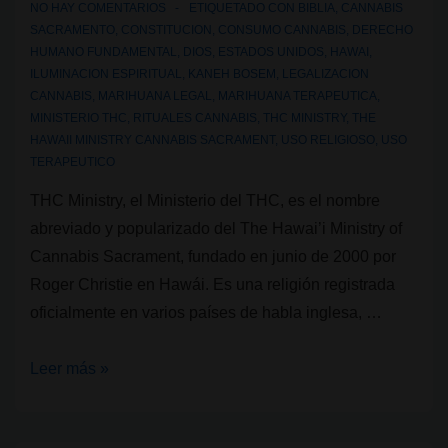
NO HAY COMENTARIOS
ETIQUETADO CON
BIBLIA
,
CANNABIS
SACRAMENTO
,
CONSTITUCION
,
CONSUMO CANNABIS
,
DERECHO
HUMANO FUNDAMENTAL
,
DIOS
,
ESTADOS UNIDOS
,
HAWAI
,
ILUMINACION ESPIRITUAL
,
KANEH BOSEM
,
LEGALIZACION
CANNABIS
,
MARIHUANA LEGAL
,
MARIHUANA TERAPEUTICA
,
MINISTERIO THC
,
RITUALES CANNABIS
,
THC MINISTRY
,
THE
HAWAII MINISTRY CANNABIS SACRAMENT
,
USO RELIGIOSO
,
USO
TERAPEUTICO
THC Ministry, el Ministerio del THC, es el nombre
abreviado y popularizado del The Hawai’i Ministry of
Cannabis Sacrament, fundado en junio de 2000 por
Roger Christie en Hawái. Es una religión registrada
oficialmente en varios países de habla inglesa, …
Religiones
Leer más »
que
usan