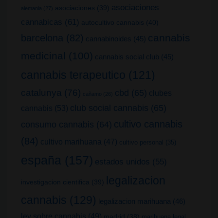
asociaciones
asociaciones
(39)
alemania
(27)
cannabicas
(61)
autocultivo cannabis
(40)
cannabis
barcelona
(82)
cannabinoides
(45)
medicinal
(100)
cannabis social club
(45)
cannabis terapeutico
(121)
catalunya
(76)
cbd
(65)
clubes
cañamo
(26)
club social cannabis
(65)
cannabis
(53)
cultivo cannabis
consumo cannabis
(64)
(84)
cultivo marihuana
(47)
cultivo personal
(35)
españa
(157)
estados unidos
(55)
legalizacion
investigacion cientifica
(39)
cannabis
(129)
legalizacion marihuana
(46)
ley sobre cannabis
(49)
madrid
(38)
marihuana legal