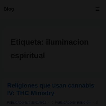
↓
Blog
Saltar
ME
al
contenido
principal
Etiqueta:
iluminacion
espiritual
Religiones que usan cannabis
IV: THC Ministry
PUBLICADO EL
28/01/2022
PUBLICADO EN
RELIGIÓN