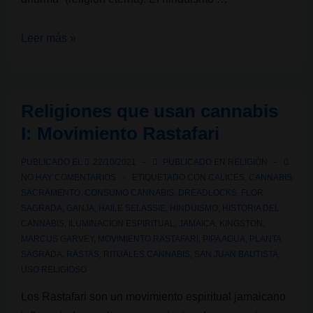
Religiones
Leer más »
que
usan
cannabis
Religiones que usan cannabis
II:
I: Movimiento Rastafari
Hinduismo
PUBLICADO EL
22/10/2021
PUBLICADO EN
RELIGIÓN
NO HAY COMENTARIOS
ETIQUETADO CON
CALICES
,
CANNABIS
SACRAMENTO
,
CONSUMO CANNABIS
,
DREADLOCKS
,
FLOR
SAGRADA
,
GANJA
,
HAILE SELASSIE
,
HINDUISMO
,
HISTORIA DEL
CANNABIS
,
ILUMINACION ESPIRITUAL
,
JAMAICA
,
KINGSTON
,
MARCUS GARVEY
,
MOVIMIENTO RASTAFARI
,
PIPA AGUA
,
PLANTA
SAGRADA
,
RASTAS
,
RITUALES CANNABIS
,
SAN JUAN BAUTISTA
,
USO RELIGIOSO
Los Rastafari son un movimiento espiritual jamaicano