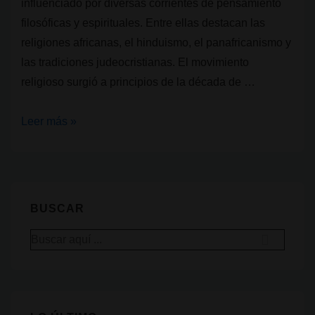
influenciado por diversas corrientes de pensamiento
filosóficas y espirituales. Entre ellas destacan las
religiones africanas, el hinduismo, el panafricanismo y
las tradiciones judeocristianas. El movimiento
religioso surgió a principios de la década de …
Religiones
Leer más »
que
usan
cannabis
I:
BUSCAR
Movimiento
Buscar
Rastafari
por: