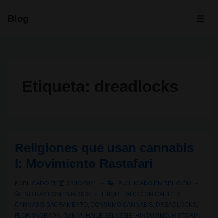
↓
Blog
Saltar
ME
al
contenido
principal
Etiqueta:
dreadlocks
Religiones que usan cannabis
I: Movimiento Rastafari
PUBLICADO EL
22/10/2021
PUBLICADO EN
RELIGIÓN
NO HAY COMENTARIOS
ETIQUETADO CON
CALICES
,
CANNABIS SACRAMENTO
,
CONSUMO CANNABIS
,
DREADLOCKS
,
FLOR SAGRADA
,
GANJA
,
HAILE SELASSIE
,
HINDUISMO
,
HISTORIA