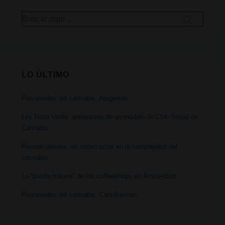
Movimiento
Buscar
Rastafari
por:
LO ÚLTIMO
Flavonoides del cannabis: Apigenina
Ley Rosa Verda: aniversario de un modelo de Club Social de
Cannabis
Flavoalcaloides: un nuevo actor en la complejidad del
cannabis
La “puerta trasera” de los coffeeshops en Ámsterdam
Flavonoides del cannabis: Cannflavinas