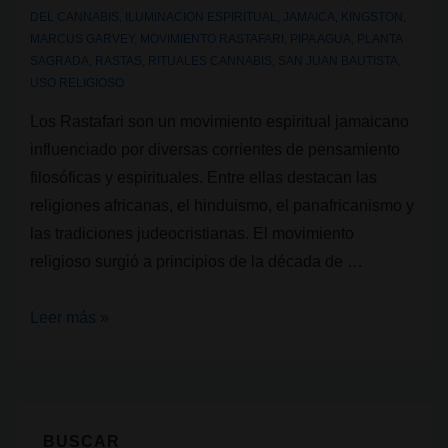
DEL CANNABIS
,
ILUMINACION ESPIRITUAL
,
JAMAICA
,
KINGSTON
,
MARCUS GARVEY
,
MOVIMIENTO RASTAFARI
,
PIPA AGUA
,
PLANTA
SAGRADA
,
RASTAS
,
RITUALES CANNABIS
,
SAN JUAN BAUTISTA
,
USO RELIGIOSO
Los Rastafari son un movimiento espiritual jamaicano
influenciado por diversas corrientes de pensamiento
filosóficas y espirituales. Entre ellas destacan las
religiones africanas, el hinduismo, el panafricanismo y
las tradiciones judeocristianas. El movimiento
religioso surgió a principios de la década de …
Religiones
Leer más »
que
usan
cannabis
I:
BUSCAR