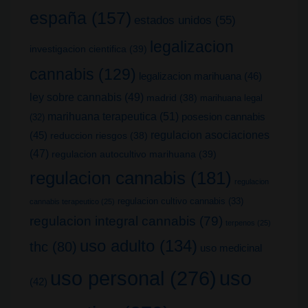
españa
(157)
estados unidos
(55)
legalizacion
investigacion cientifica
(39)
cannabis
(129)
legalizacion marihuana
(46)
ley sobre cannabis
(49)
madrid
(38)
marihuana legal
marihuana terapeutica
(51)
posesion cannabis
(32)
(45)
regulacion asociaciones
reduccion riesgos
(38)
(47)
regulacion autocultivo marihuana
(39)
regulacion cannabis
(181)
regulacion
regulacion cultivo cannabis
(33)
cannabis terapeutico
(25)
regulacion integral cannabis
(79)
terpenos
(25)
uso adulto
(134)
thc
(80)
uso medicinal
uso
uso personal
(276)
(42)