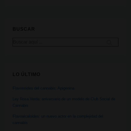
que
usan
cannabis
II:
BUSCAR
Hinduismo
Buscar
por:
LO ÚLTIMO
Flavonoides del cannabis: Apigenina
Ley Rosa Verda: aniversario de un modelo de Club Social de
Cannabis
Flavoalcaloides: un nuevo actor en la complejidad del
cannabis