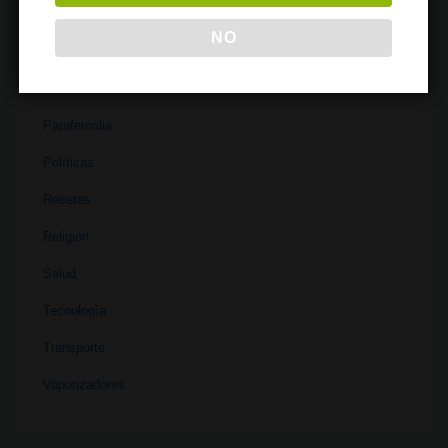
Literatura
NO
Materiales
Medicina
Parafernalia
Políticas
Recetas
Religión
Salud
Tecnología
Transporte
Vaporizadores