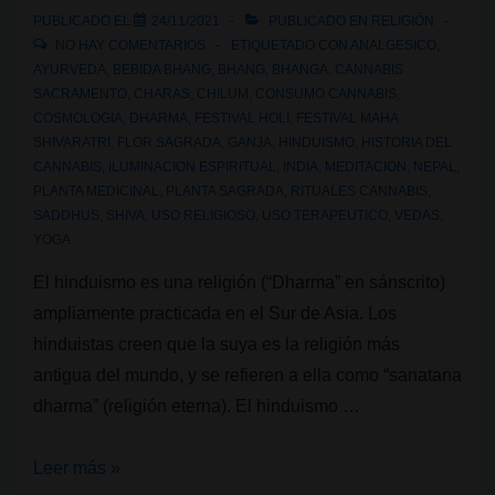
PUBLICADO EL
24/11/2021
PUBLICADO EN
RELIGIÓN
NO HAY COMENTARIOS
ETIQUETADO CON
ANALGESICO
,
AYURVEDA
,
BEBIDA BHANG
,
BHANG
,
BHANGA
,
CANNABIS
SACRAMENTO
,
CHARAS
,
CHILUM
,
CONSUMO CANNABIS
,
COSMOLOGIA
,
DHARMA
,
FESTIVAL HOLI
,
FESTIVAL MAHA
SHIVARATRI
,
FLOR SAGRADA
,
GANJA
,
HINDUISMO
,
HISTORIA DEL
CANNABIS
,
ILUMINACION ESPIRITUAL
,
INDIA
,
MEDITACION
,
NEPAL
,
PLANTA MEDICINAL
,
PLANTA SAGRADA
,
RITUALES CANNABIS
,
SADDHUS
,
SHIVA
,
USO RELIGIOSO
,
USO TERAPEUTICO
,
VEDAS
,
YOGA
El hinduismo es una religión (“Dharma” en sánscrito)
ampliamente practicada en el Sur de Asia. Los
hinduistas creen que la suya es la religión más
antigua del mundo, y se refieren a ella como “sanatana
dharma” (religión eterna). El hinduismo …
Religiones
Leer más »