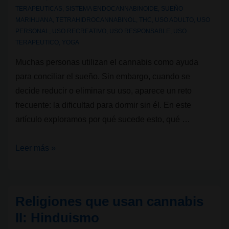
TERAPEUTICAS
,
SISTEMA ENDOCANNABINOIDE
,
SUEÑO
MARIHUANA
,
TETRAHIDROCANNABINOL
,
THC
,
USO ADULTO
,
USO
PERSONAL
,
USO RECREATIVO
,
USO RESPONSABLE
,
USO
TERAPEUTICO
,
YOGA
Muchas personas utilizan el cannabis como ayuda
para conciliar el sueño. Sin embargo, cuando se
decide reducir o eliminar su uso, aparece un reto
frecuente: la dificultad para dormir sin él. En este
artículo exploramos por qué sucede esto, qué …
¿Es
Leer más »
posible
dormir
sin
Religiones que usan cannabis
usar
II: Hinduismo
cannabis?