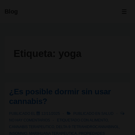
↓
Blog
Saltar
ME
al
contenido
principal
Etiqueta:
yoga
¿Es posible dormir sin usar
cannabis?
PUBLICADO EL
12/11/2025
PUBLICADO EN
SALUD
NO HAY COMENTARIOS
ETIQUETADO CON
ALIMENTO
,
CANNABIS TERAPEUTICO
,
DELTA-9-TETRAHIDROCANNABINOL
,
INSOMNIO
,
MARIHUANA TERAPEUTICA
,
PROPIEDADES