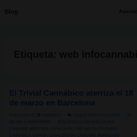
↓
Navegació
Blog
Asocia
Saltar
principal
al
contenido
principal
Etiqueta:
web infocannab
El Trivial Cannábico aterriza el 18
de marzo en Barcelona
PUBLICADO EL
28/02/2022
PUBLICADO EN
CULTURA
NO HAY COMENTARIOS
ETIQUETADO CON
BARCELONA
,
CANNABIS MEDICINAL
,
CATALUNYA
,
CINE MALDA
,
CULTURA
CANNABICA
,
ESPAÑA
,
LEGALIZACION CANNABIS
,
MONOLOGO