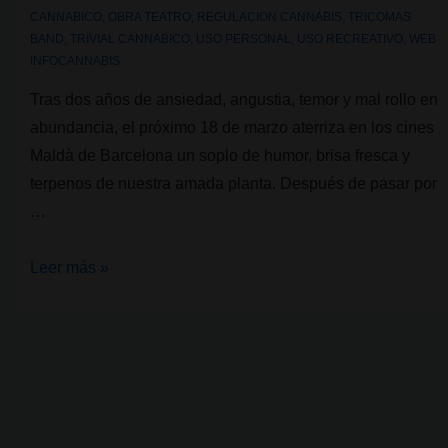
CANNABICO
,
OBRA TEATRO
,
REGULACION CANNABIS
,
TRICOMAS
BAND
,
TRIVIAL CANNABICO
,
USO PERSONAL
,
USO RECREATIVO
,
WEB
INFOCANNABIS
Tras dos años de ansiedad, angustia, temor y mal rollo en
abundancia, el próximo 18 de marzo aterriza en los cines
Maldà de Barcelona un soplo de humor, brisa fresca y
terpenos de nuestra amada planta. Después de pasar por
…
El
Leer más »
Trivial
Cannábico
aterriza
el
18
de