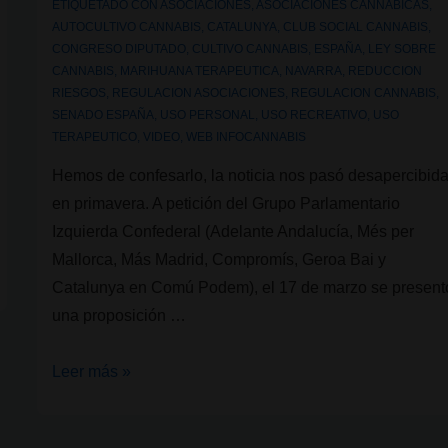
ETIQUETADO CON
ASOCIACIONES
,
ASOCIACIONES CANNABICAS
,
AUTOCULTIVO CANNABIS
,
CATALUNYA
,
CLUB SOCIAL CANNABIS
,
CONGRESO DIPUTADO
,
CULTIVO CANNABIS
,
ESPAÑA
,
LEY SOBRE
CANNABIS
,
MARIHUANA TERAPEUTICA
,
NAVARRA
,
REDUCCION
RIESGOS
,
REGULACION ASOCIACIONES
,
REGULACION CANNABIS
,
SENADO ESPAÑA
,
USO PERSONAL
,
USO RECREATIVO
,
USO
TERAPEUTICO
,
VIDEO
,
WEB INFOCANNABIS
Hemos de confesarlo, la noticia nos pasó desapercibid
en primavera. A petición del Grupo Parlamentario
Izquierda Confederal (Adelante Andalucía, Més per
Mallorca, Más Madrid, Compromís, Geroa Bai y
Catalunya en Comú Podem), el 17 de marzo se present
una proposición …
Una
Leer más »
alegría
tras