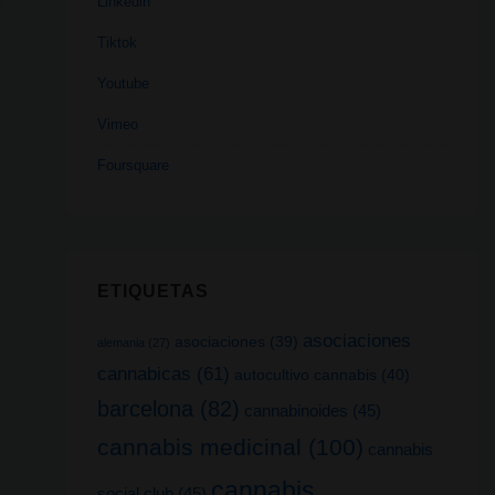
Linkedin
Tiktok
Youtube
Vimeo
Foursquare
ETIQUETAS
asociaciones
asociaciones
(39)
alemania
(27)
cannabicas
(61)
autocultivo cannabis
(40)
barcelona
(82)
cannabinoides
(45)
cannabis medicinal
(100)
cannabis
cannabis
social club
(45)