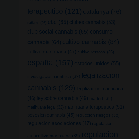
terapeutico
(121)
catalunya
(76)
cbd
(65)
clubes cannabis
(53)
cañamo
(26)
club social cannabis
(65)
consumo
cultivo cannabis
(84)
cannabis
(64)
cultivo marihuana
(47)
cultivo personal
(35)
españa
(157)
estados unidos
(55)
legalizacion
investigacion cientifica
(39)
cannabis
(129)
legalizacion marihuana
(46)
ley sobre cannabis
(49)
madrid
(38)
marihuana terapeutica
(51)
marihuana legal
(32)
posesion cannabis
(45)
reduccion riesgos
(38)
regulacion asociaciones
(47)
regulacion
regulacion
autocultivo marihuana
(39)