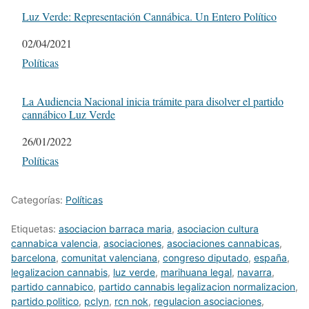
Luz Verde: Representación Cannábica. Un Entero Político
Fecha
02/04/2021
Respecto a
Políticas
La Audiencia Nacional inicia trámite para disolver el partido
cannábico Luz Verde
Fecha
26/01/2022
Respecto a
Políticas
Categorías:
Políticas
Etiquetas:
asociacion barraca maria
,
asociacion cultura
cannabica valencia
,
asociaciones
,
asociaciones cannabicas
,
barcelona
,
comunitat valenciana
,
congreso diputado
,
españa
,
legalizacion cannabis
,
luz verde
,
marihuana legal
,
navarra
,
partido cannabico
,
partido cannabis legalizacion normalizacion
,
partido politico
,
pclyn
,
rcn nok
,
regulacion asociaciones
,