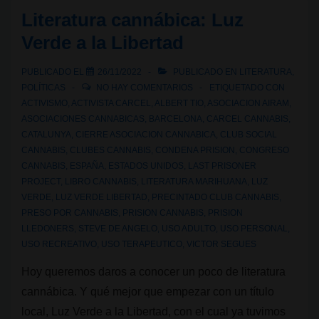
de
Literatura cannábica: Luz
Luz
Verde a la Libertad
Verde
a
PUBLICADO EL
26/11/2022
PUBLICADO EN
LITERATURA
,
la
POLÍTICAS
NO HAY COMENTARIOS
ETIQUETADO CON
alcaldía
ACTIVISMO
,
ACTIVISTA CARCEL
,
ALBERT TIO
,
ASOCIACION AIRAM
,
ASOCIACIONES CANNABICAS
,
BARCELONA
,
CARCEL CANNABIS
,
de
CATALUNYA
,
CIERRE ASOCIACION CANNABICA
,
CLUB SOCIAL
Barcelona
CANNABIS
,
CLUBES CANNABIS
,
CONDENA PRISION
,
CONGRESO
CANNABIS
,
ESPAÑA
,
ESTADOS UNIDOS
,
LAST PRISONER
PROJECT
,
LIBRO CANNABIS
,
LITERATURA MARIHUANA
,
LUZ
VERDE
,
LUZ VERDE LIBERTAD
,
PRECINTADO CLUB CANNABIS
,
PRESO POR CANNABIS
,
PRISION CANNABIS
,
PRISION
LLEDONERS
,
STEVE DE ANGELO
,
USO ADULTO
,
USO PERSONAL
,
USO RECREATIVO
,
USO TERAPEUTICO
,
VICTOR SEGUES
Hoy queremos daros a conocer un poco de literatura
cannábica. Y qué mejor que empezar con un título
local, Luz Verde a la Libertad, con el cual ya tuvimos