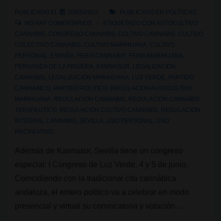
Madrid
PUBLICADO EL
20/05/2022
PUBLICADO EN
POLÍTICAS
NO HAY COMENTARIOS
ETIQUETADO CON
AUTOCULTIVO
CANNABIS
,
CONGRESO CANNABIS
,
CULTIVO CANNABIS
,
CULTIVO
COLECTIVO CANNABIS
,
CULTIVO MARIHUANA
,
CULTIVO
PERSONAL
,
ESPAÑA
,
FERIA CANNABIS
,
FERIA MARIHUANA
,
FERNANDA DE LA FIGUERA
,
KANNASUR
,
LEGALIZACION
CANNABIS
,
LEGALIZACION MARIHUANA
,
LUZ VERDE
,
PARTIDO
CANNABICO
,
PARTIDO POLITICO
,
REGULACION AUTOCULTIVO
MARIHUANA
,
REGULACION CANNABIS
,
REGULACION CANNABIS
TERAPEUTICO
,
REGULACION CULTIVO CANNABIS
,
REGULACION
INTEGRAL CANNABIS
,
SEVILLA
,
USO PERSONAL
,
USO
RECREATIVO
Además de Kannasur, Sevilla tiene un congreso
especial: I Congreso de Luz Verde, 4 y 5 de junio.
Coincidiendo con la tradicional cita cannábica
andaluza, el entero político va a celebrar en modo
presencial y virtual su convocatoria y votación …