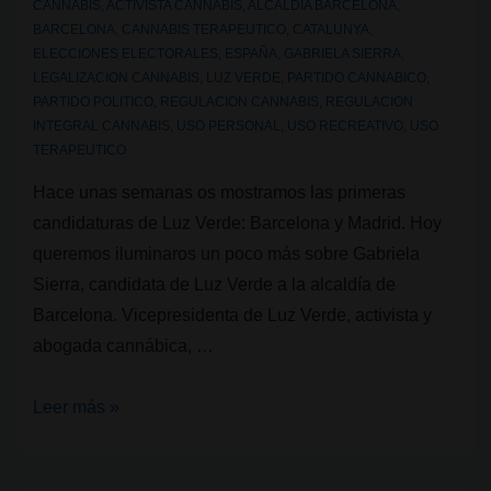
CANNABIS
,
ACTIVISTA CANNABIS
,
ALCALDIA BARCELONA
,
BARCELONA
,
CANNABIS TERAPEUTICO
,
CATALUNYA
,
ELECCIONES ELECTORALES
,
ESPAÑA
,
GABRIELA SIERRA
,
LEGALIZACION CANNABIS
,
LUZ VERDE
,
PARTIDO CANNABICO
,
PARTIDO POLITICO
,
REGULACION CANNABIS
,
REGULACION
INTEGRAL CANNABIS
,
USO PERSONAL
,
USO RECREATIVO
,
USO
TERAPEUTICO
Hace unas semanas os mostramos las primeras
candidaturas de Luz Verde: Barcelona y Madrid. Hoy
queremos iluminaros un poco más sobre Gabriela
Sierra, candidata de Luz Verde a la alcaldía de
Barcelona. Vicepresidenta de Luz Verde, activista y
abogada cannábica, …
Gabriela
Leer más »
Sierra,
candidata