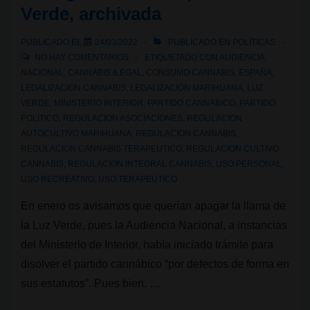
Verde, archivada
Luz
Verde
PUBLICADO EL
24/03/2022
PUBLICADO EN
POLÍTICAS
a
NO HAY COMENTARIOS
ETIQUETADO CON
AUDIENCIA
la
NACIONAL
,
CANNABIS ILEGAL
,
CONSUMO CANNABIS
,
ESPAÑA
,
LEGALIZACION CANNABIS
,
LEGALIZACION MARIHUANA
,
LUZ
Libertad
VERDE
,
MINISTERIO INTERIOR
,
PARTIDO CANNABICO
,
PARTIDO
POLITICO
,
REGULACION ASOCIACIONES
,
REGULACION
AUTOCULTIVO MARIHUANA
,
REGULACION CANNABIS
,
REGULACION CANNABIS TERAPEUTICO
,
REGULACION CULTIVO
CANNABIS
,
REGULACION INTEGRAL CANNABIS
,
USO PERSONAL
,
USO RECREATIVO
,
USO TERAPEUTICO
En enero os avisamos que querían apagar la llama de
la Luz Verde, pues la Audiencia Nacional, a instancias
del Ministerio de Interior, había iniciado trámite para
disolver el partido cannábico “por defectos de forma en
sus estatutos”. Pues bien, …