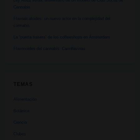
Ley Rosa Verda: aniversario de un modelo de Club Social de
Cannabis
Flavoalcaloides: un nuevo actor en la complejidad del
cannabis
La “puerta trasera” de los coffeeshops en Ámsterdam
Flavonoides del cannabis: Cannflavinas
TEMAS
Alimentación
Botánica
Ciencia
Clubes