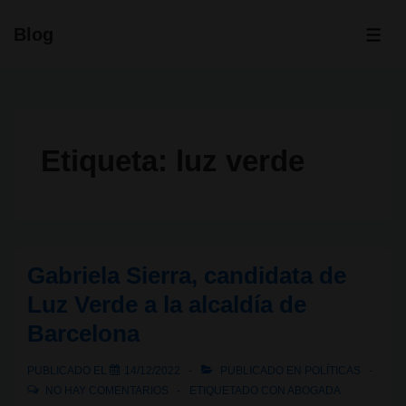
↓
Blog
Saltar
ME
al
contenido
principal
Etiqueta:
luz verde
Gabriela Sierra, candidata de
Luz Verde a la alcaldía de
Barcelona
PUBLICADO EL
14/12/2022
PUBLICADO EN
POLÍTICAS
NO HAY COMENTARIOS
ETIQUETADO CON
ABOGADA