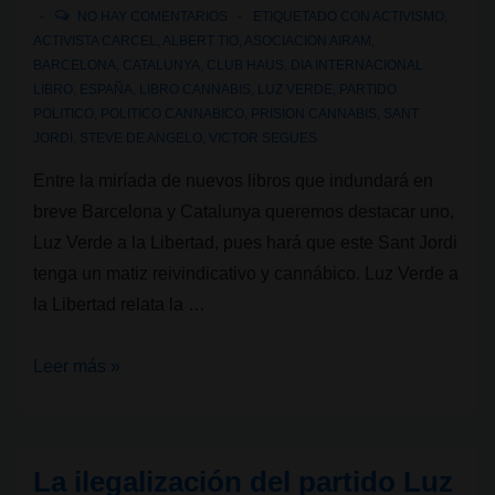
NO HAY COMENTARIOS
ETIQUETADO CON
ACTIVISMO
,
ACTIVISTA CARCEL
,
ALBERT TIO
,
ASOCIACION AIRAM
,
BARCELONA
,
CATALUNYA
,
CLUB HAUS
,
DIA INTERNACIONAL
LIBRO
,
ESPAÑA
,
LIBRO CANNABIS
,
LUZ VERDE
,
PARTIDO
POLITICO
,
POLITICO CANNABICO
,
PRISION CANNABIS
,
SANT
JORDI
,
STEVE DE ANGELO
,
VICTOR SEGUES
Entre la miríada de nuevos libros que indundará en
breve Barcelona y Catalunya queremos destacar uno,
Luz Verde a la Libertad, pues hará que este Sant Jordi
tenga un matiz reivindicativo y cannábico. Luz Verde a
la Libertad relata la …
Sant
Leer más »
Jordi
Cannábico:
Presentación
La ilegalización del partido Luz
de