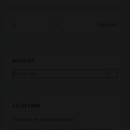
de
la
regulación
Paginación
1
2
Siguiente
se
de
extiende
entradas
gracias
a
BUSCAR
Luz
Verde
Buscar
por:
LO ÚLTIMO
Flavonoides del cannabis: Apigenina