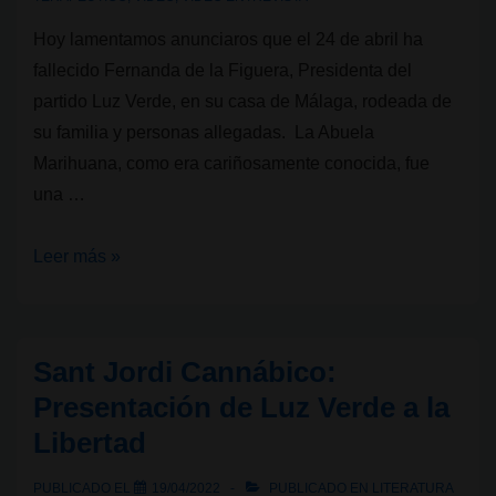
Hoy lamentamos anunciaros que el 24 de abril ha
fallecido Fernanda de la Figuera, Presidenta del
partido Luz Verde, en su casa de Málaga, rodeada de
su familia y personas allegadas. La Abuela
Marihuana, como era cariñosamente conocida, fue
una …
Fallece
Leer más »
Fernanda
de
la
Sant Jordi Cannábico:
Figuera,
Presentación de Luz Verde a la
la
Libertad
Abuela
Marihuana
PUBLICADO EL
19/04/2022
PUBLICADO EN
LITERATURA