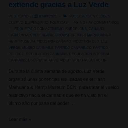
extiende gracias a Luz Verde
PCLYN,
una
PUBLICADO EL
03/09/2021
PUBLICADO EN
CLUBES
,
primera
CULTIVO
,
DISPENSARIO
,
POLÍTICAS
NO HAY COMENTARIOS
flor
ETIQUETADO CON
ACTIVISMO
,
BARCELONA
,
CAÑAMO
,
CATALUNYA
,
CBD
,
ESPAÑA
,
GROWSHOP
,
HASH MARIHUANA &
agostada
HEMP MUSEUM
,
INDUSTRIA CAÑAMO
,
INDUSTRIA CBD
,
LUZ
VERDE
,
MUSEO CANNABIS
,
PARTIDO CANNABICO
,
PARTIDO
POLITICO
,
REGULACION CANNABIS
,
REGULACION INTEGRAL
CANNABIS
,
USO RECREATIVO
,
VIDEO
,
VIDEO REGULACION
Durante la última semana de agosto, Luz Verde
organizó unas ponencias realizadas en el Hash
Marhuana & Hemp Museum BCN para tratar el vuelco
restrictivo hacia el cannabis que se ha visto en el
último año por parte del poder …
La
Leer más »
llama