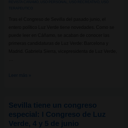
REVISTA CAÑAMO
,
USO PERSONAL
,
USO RECREATIVO
,
USO
TERAPEUTICO
Tras el Congreso de Sevilla del pasado junio, el
entero político Luz Verde tiene novedades. Como se
puede leer en Cáñamo, se acaban de conocer las
primeras candidaturas de Luz Verde: Barcelona y
Madrid. Gabriela Sierra, vicepresidenta de Luz Verde,
…
Primeras
Leer más »
candidaturas
de
Luz
Sevilla tiene un congreso
Verde:
especial: I Congreso de Luz
Barcelona
Verde, 4 y 5 de junio
y