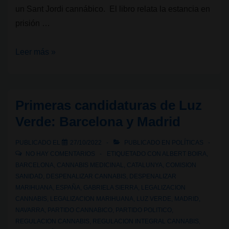
un Sant Jordi cannábico. El libro relata la estancia en
prisión …
Literatura
Leer más »
cannábica:
Luz
Verde
Primeras candidaturas de Luz
a
Verde: Barcelona y Madrid
la
Libertad
PUBLICADO EL
27/10/2022
PUBLICADO EN
POLÍTICAS
NO HAY COMENTARIOS
ETIQUETADO CON
ALBERT BOIRA
,
BARCELONA
,
CANNABIS MEDICINAL
,
CATALUNYA
,
COMISION
SANIDAD
,
DESPENALIZAR CANNABIS
,
DESPENALIZAR
MARIHUANA
,
ESPAÑA
,
GABRIELA SIERRA
,
LEGALIZACION
CANNABIS
,
LEGALIZACION MARIHUANA
,
LUZ VERDE
,
MADRID
,
NAVARRA
,
PARTIDO CANNABICO
,
PARTIDO POLITICO
,
REGULACION CANNABIS
,
REGULACION INTEGRAL CANNABIS
,