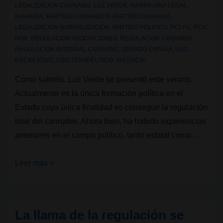
LEGALIZACION CANNABIS
,
LUZ VERDE
,
MARIHUANA LEGAL
,
NAVARRA
,
PARTIDO CANNABICO
,
PARTIDO CANNABIS
LEGALIZACION NORMALIZACION
,
PARTIDO POLITICO
,
PCLYN
,
RCN
NOK
,
REGULACION ASOCIACIONES
,
REGULACION CANNABIS
,
REGULACION INTEGRAL CANNABIS
,
SENADO ESPAÑA
,
USO
RECREATIVO
,
USO TERAPEUTICO
,
VALENCIA
Como sabréis, Luz Verde se presentó este verano.
Actualmente es la única formación política en el
Estado cuya única finalidad es conseguir la regulación
total del cannabis. Ahora bien, ha habido experiencias
anteriores en el campo político, tanto estatal como …
Partidos
Leer más »
Cannábicos
en
España
La llama de la regulación se
I: