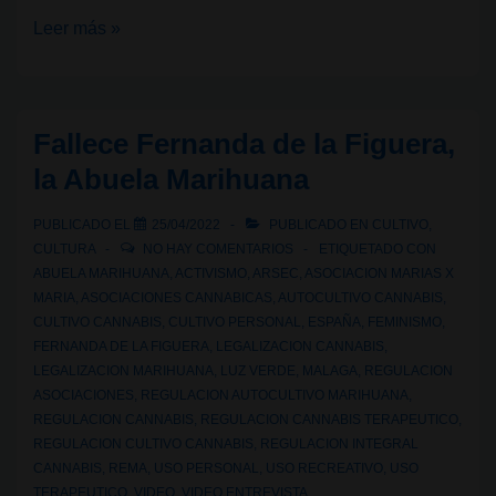
Sevilla
Leer más »
tiene
un
congreso
Fallece Fernanda de la Figuera,
especial:
la Abuela Marihuana
I
Congreso
PUBLICADO EL
25/04/2022
PUBLICADO EN
CULTIVO
,
de
CULTURA
NO HAY COMENTARIOS
ETIQUETADO CON
Luz
ABUELA MARIHUANA
,
ACTIVISMO
,
ARSEC
,
ASOCIACION MARIAS X
MARIA
,
ASOCIACIONES CANNABICAS
,
AUTOCULTIVO CANNABIS
,
Verde,
CULTIVO CANNABIS
,
CULTIVO PERSONAL
,
ESPAÑA
,
FEMINISMO
,
4
FERNANDA DE LA FIGUERA
,
LEGALIZACION CANNABIS
,
y
LEGALIZACION MARIHUANA
,
LUZ VERDE
,
MALAGA
,
REGULACION
ASOCIACIONES
,
REGULACION AUTOCULTIVO MARIHUANA
,
5
REGULACION CANNABIS
,
REGULACION CANNABIS TERAPEUTICO
,
de
REGULACION CULTIVO CANNABIS
,
REGULACION INTEGRAL
junio
CANNABIS
,
REMA
,
USO PERSONAL
,
USO RECREATIVO
,
USO
TERAPEUTICO
,
VIDEO
,
VIDEO ENTREVISTA