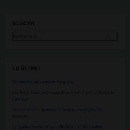
y
verde:
una
BUSCAR
granja
Buscar
avícola
por:
tailandesa
usa
cannabis
LO ÚLTIMO
como
alimento
Flavonoides del cannabis: Apigenina
y
ha
Ley Rosa Verda: aniversario de un modelo de Club Social de
Cannabis
reducido
el
Flavoalcaloides: un nuevo actor en la complejidad del
cannabis
uso
de
La “puerta trasera” de los coffeeshops en Ámsterdam