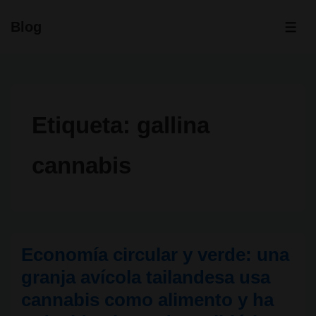
↓
Blog
Saltar
ME
al
contenido
principal
Etiqueta:
gallina
cannabis
Economía circular y verde: una
granja avícola tailandesa usa
cannabis como alimento y ha