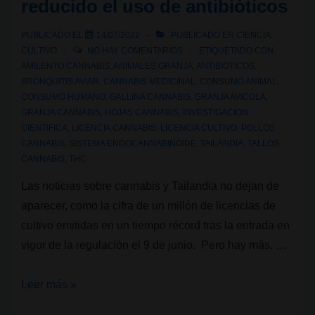
reducido el uso de antibióticos
PUBLICADO EL
14/07/2022
PUBLICADO EN
CIENCIA
,
CULTIVO
NO HAY COMENTARIOS
ETIQUETADO CON
AMILENTO CANNABIS
,
ANIMALES GRANJA
,
ANTIBIOTICOS
,
BRONQUITIS AVIAR
,
CANNABIS MEDICINAL
,
CONSUMO ANIMAL
,
CONSUMO HUMANO
,
GALLINA CANNABIS
,
GRANJA AVICOLA
,
GRANJA CANNABIS
,
HOJAS CANNABIS
,
INVESTIGACION
CIENTIFICA
,
LICENCIA CANNABIS
,
LICENCIA CULTIVO
,
POLLOS
CANNABIS
,
SISTEMA ENDOCANNABINOIDE
,
TAILANDIA
,
TALLOS
CANNABIS
,
THC
Las noticias sobre cannabis y Tailandia no dejan de
aparecer, como la cifra de un millón de licencias de
cultivo emitidas en un tiempo récord tras la entrada en
vigor de la regulación el 9 de junio. Pero hay más. …
Economía
Leer más »
circular