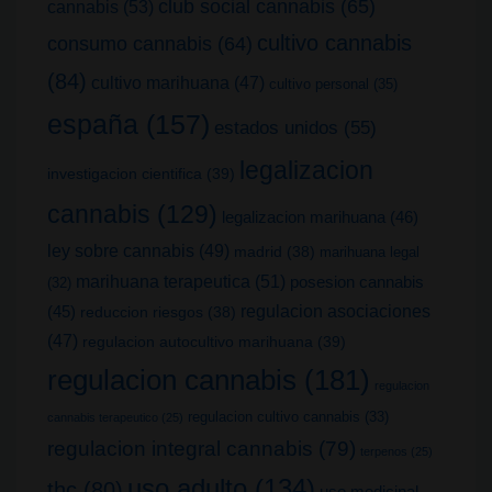
club social cannabis
(65)
cannabis
(53)
cultivo cannabis
consumo cannabis
(64)
(84)
cultivo marihuana
(47)
cultivo personal
(35)
españa
(157)
estados unidos
(55)
legalizacion
investigacion cientifica
(39)
cannabis
(129)
legalizacion marihuana
(46)
ley sobre cannabis
(49)
madrid
(38)
marihuana legal
marihuana terapeutica
(51)
posesion cannabis
(32)
(45)
regulacion asociaciones
reduccion riesgos
(38)
(47)
regulacion autocultivo marihuana
(39)
regulacion cannabis
(181)
regulacion
regulacion cultivo cannabis
(33)
cannabis terapeutico
(25)
regulacion integral cannabis
(79)
terpenos
(25)
uso adulto
(134)
thc
(80)
uso medicinal