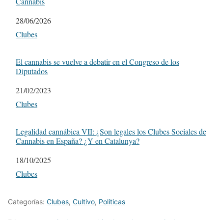
Cannabis
Fecha
28/06/2026
Respecto a
Clubes
El cannabis se vuelve a debatir en el Congreso de los
Diputados
Fecha
21/02/2023
Respecto a
Clubes
Legalidad cannábica VII: ¿Son legales los Clubes Sociales de
Cannabis en España? ¿Y en Catalunya?
Fecha
18/10/2025
Respecto a
Clubes
Categorías:
Clubes
,
Cultivo
,
Políticas