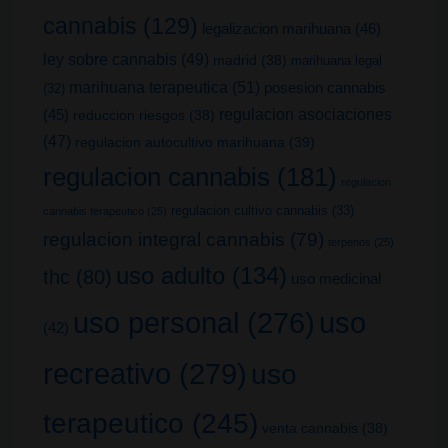
cannabis
(129)
legalizacion marihuana
(46)
ley sobre cannabis
(49)
madrid
(38)
marihuana legal
marihuana terapeutica
(51)
posesion cannabis
(32)
(45)
regulacion asociaciones
reduccion riesgos
(38)
(47)
regulacion autocultivo marihuana
(39)
regulacion cannabis
(181)
regulacion
regulacion cultivo cannabis
(33)
cannabis terapeutico
(25)
regulacion integral cannabis
(79)
terpenos
(25)
uso adulto
(134)
thc
(80)
uso medicinal
uso
uso personal
(276)
(42)
recreativo
(279)
uso
terapeutico
(245)
venta cannabis
(38)