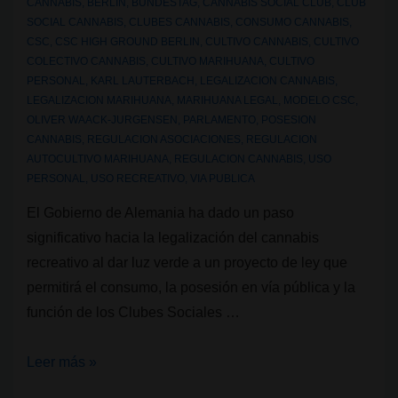
CANNABIS
,
BERLIN
,
BUNDESTAG
,
CANNABIS SOCIAL CLUB
,
CLUB
SOCIAL CANNABIS
,
CLUBES CANNABIS
,
CONSUMO CANNABIS
,
CSC
,
CSC HIGH GROUND BERLIN
,
CULTIVO CANNABIS
,
CULTIVO
COLECTIVO CANNABIS
,
CULTIVO MARIHUANA
,
CULTIVO
PERSONAL
,
KARL LAUTERBACH
,
LEGALIZACION CANNABIS
,
LEGALIZACION MARIHUANA
,
MARIHUANA LEGAL
,
MODELO CSC
,
OLIVER WAACK-JURGENSEN
,
PARLAMENTO
,
POSESION
CANNABIS
,
REGULACION ASOCIACIONES
,
REGULACION
AUTOCULTIVO MARIHUANA
,
REGULACION CANNABIS
,
USO
PERSONAL
,
USO RECREATIVO
,
VIA PUBLICA
El Gobierno de Alemania ha dado un paso
significativo hacia la legalización del cannabis
recreativo al dar luz verde a un proyecto de ley que
permitirá el consumo, la posesión en vía pública y la
función de los Clubes Sociales …
Alemania
Leer más »
legaliza