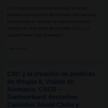
En un mundo en constante evolución en lo que
respecta a la regulación del cannabis, Barcelona se
ha convertido en un punto de referencia para los
modelos de Club Social de Cannabis (CSC). La
Sagrada Maria Club ha estado a …
Profesionales
Leer más »
en
salud
pública
CSC y la creación de políticas
y
de drogas II. Visitas de
activistas,
Alemania: CSCD –
exploran
Dachverband deutscher
el
modelo
Cannabis Social Clubs y