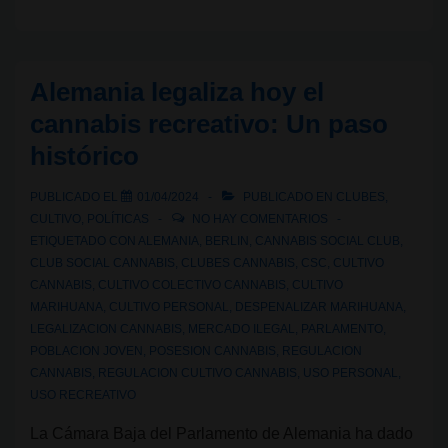
Marcha
por
el
Alemania legaliza hoy el
cannabis
cannabis recreativo: Un paso
en
histórico
Berlín
PUBLICADO EL
01/04/2024
PUBLICADO EN
CLUBES
,
CULTIVO
,
POLÍTICAS
NO HAY COMENTARIOS
ETIQUETADO CON
ALEMANIA
,
BERLIN
,
CANNABIS SOCIAL CLUB
,
CLUB SOCIAL CANNABIS
,
CLUBES CANNABIS
,
CSC
,
CULTIVO
CANNABIS
,
CULTIVO COLECTIVO CANNABIS
,
CULTIVO
MARIHUANA
,
CULTIVO PERSONAL
,
DESPENALIZAR MARIHUANA
,
LEGALIZACION CANNABIS
,
MERCADO ILEGAL
,
PARLAMENTO
,
POBLACION JOVEN
,
POSESION CANNABIS
,
REGULACION
CANNABIS
,
REGULACION CULTIVO CANNABIS
,
USO PERSONAL
,
USO RECREATIVO
La Cámara Baja del Parlamento de Alemania ha dado