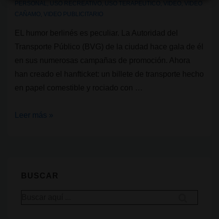
PERSONAL
,
USO RECREATIVO
,
USO TERAPEUTICO
,
VIDEO
,
VIDEO
CSCD
CAÑAMO
,
VIDEO PUBLICITARIO
–
EL humor berlinés es peculiar. La Autoridad del
Dachverband
Transporte Público (BVG) de la ciudad hace gala de él
deutscher
en sus numerosas campañas de promoción. Ahora
Cannabis
han creado el hanfticket: un billete de transporte hecho
Social
en papel comestible y rociado con …
Clubs
y
Hanfticket:
Leer más »
responsables
una
de
iniciativa
Salud
para
Pública
reducir
de
BUSCAR
el
Berlín
Buscar
estrés
por:
navideño