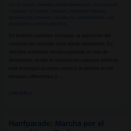
CALLE
,
FUMAR CANNABIS
,
FUMAR MARIHUANA
,
LEGALIZACION
CANNABIS
,
LEY SOBRE CANNABIS
,
POSESION CANNABIS
,
REGULACION CANNABIS
,
USO ADULTO
,
USO PERSONAL
,
USO
RECREATIVO
,
USO TERAPEUTICO
En distintas ciudades europeas, la regulación del
consumo de cannabis varía significativamente. En
artículos anteriores hemos explorado el caso de
Ámsterdam, donde el consumo en espacios públicos
está restringido a ciertas zonas y se permite en los
famosos coffeeshops, y …
¿Se
Leer más »
puede
fumar
cannabis
Hanfparade: Marcha por el
en