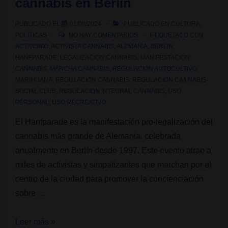
cannabis en Berlín
las
calles
PUBLICADO EL
01/08/2024
PUBLICADO EN
CULTURA
,
de
POLÍTICAS
NO HAY COMENTARIOS
ETIQUETADO CON
Berlín?
ACTIVISMO
,
ACTIVISTA CANNABIS
,
ALEMANIA
,
BERLIN
,
HANFPARADE
,
LEGALIZACION CANNABIS
,
MANIFESTACION
CANNABIS
,
MARCHA CANNABIS
,
REGULACION AUTOCULTIVO
MARIHUANA
,
REGULACION CANNABIS
,
REGULACION CANNABIS
SOCIAL CLUB
,
REGULACION INTEGRAL CANNABIS
,
USO
PERSONAL
,
USO RECREATIVO
El Hanfparade es la manifestación pro-legalización del
cannabis más grande de Alemania, celebrada
anualmente en Berlín desde 1997. Este evento atrae a
miles de activistas y simpatizantes que marchan por el
centro de la ciudad para promover la concienciación
sobre …
Hanfparade:
Leer más »