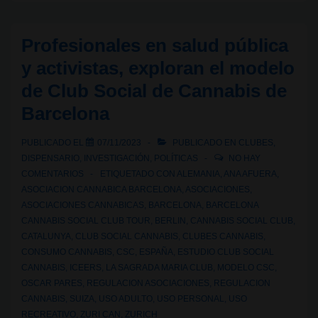
el
cannabis
Profesionales en salud pública
recreativo
y activistas, exploran el modelo
y
de Club Social de Cannabis de
los
Barcelona
Clubes
Sociales
PUBLICADO EL
07/11/2023
PUBLICADO EN
CLUBES
,
de
DISPENSARIO
,
INVESTIGACIÓN
,
POLÍTICAS
NO HAY
Cannabis
COMENTARIOS
ETIQUETADO CON
ALEMANIA
,
ANA AFUERA
,
ASOCIACION CANNABICA BARCELONA
,
ASOCIACIONES
,
ASOCIACIONES CANNABICAS
,
BARCELONA
,
BARCELONA
CANNABIS SOCIAL CLUB TOUR
,
BERLIN
,
CANNABIS SOCIAL CLUB
,
CATALUNYA
,
CLUB SOCIAL CANNABIS
,
CLUBES CANNABIS
,
CONSUMO CANNABIS
,
CSC
,
ESPAÑA
,
ESTUDIO CLUB SOCIAL
CANNABIS
,
ICEERS
,
LA SAGRADA MARIA CLUB
,
MODELO CSC
,
OSCAR PARES
,
REGULACION ASOCIACIONES
,
REGULACION
CANNABIS
,
SUIZA
,
USO ADULTO
,
USO PERSONAL
,
USO
RECREATIVO
,
ZURI CAN
,
ZURICH