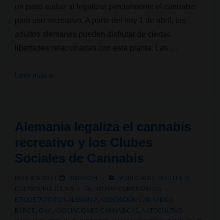
un paso audaz al legalizar parcialmente el cannabis
para uso recreativo. A partir del hoy 1 de abril, los
adultos alemanes pueden disfrutar de ciertas
libertades relacionadas con esta planta. Las …
Alemania
Leer más »
legaliza
hoy
el
Alemania legaliza el cannabis
cannabis
recreativo y los Clubes
recreativo:
Sociales de Cannabis
Un
paso
PUBLICADO EL
28/02/2024
PUBLICADO EN
CLUBES
,
histórico
CULTIVO
,
POLÍTICAS
NO HAY COMENTARIOS
ETIQUETADO CON
ALEMANIA
,
ASOCIACION CANNABICA
BARCELONA
,
ASOCIACIONES CANNABICAS
,
AUTOCULTIVO