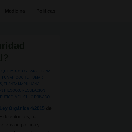
Medicina
Políticas
uridad
l?
TIQUETADO CON
BARCELONA
,
E
,
FUMAR COCHE
,
FUMAR
IS
,
PLANTA MARIHUANA
,
N RIESGOS
,
REGULACION
EUTICO
,
VEHICULO PRIVADO
Ley Orgánica 4/2015
de
sde entonces, ha
 tensión política y