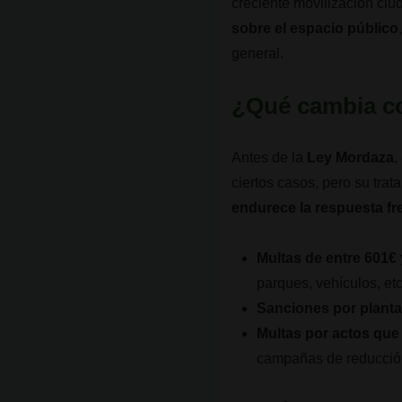
creciente movilización ciu
sobre el espacio público
general.
¿Qué cambia c
Antes de la
Ley Mordaza
,
ciertos casos, pero su tra
endurece la respuesta fr
Multas de entre 601€
parques, vehículos, etc.
Sanciones por plantac
Multas por actos qu
campañas de reducció