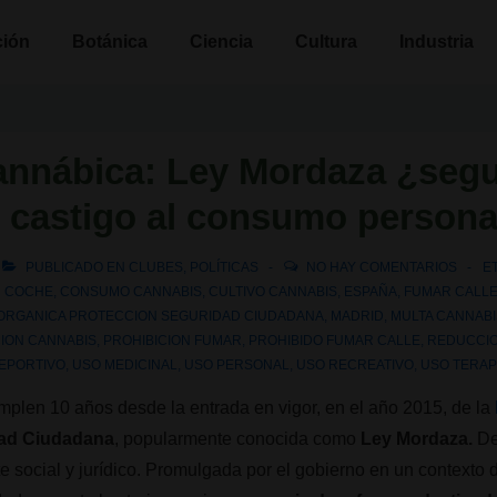
n
ción
Botánica
Ciencia
Cultura
Industria
annábica: Ley Mordaza ¿seg
 castigo al consumo persona
PUBLICADO EN
CLUBES
,
POLÍTICAS
NO HAY COMENTARIOS
E
R COCHE
,
CONSUMO CANNABIS
,
CULTIVO CANNABIS
,
ESPAÑA
,
FUMAR CALL
 ORGANICA PROTECCION SEGURIDAD CIUDADANA
,
MADRID
,
MULTA CANNAB
CION CANNABIS
,
PROHIBICION FUMAR
,
PROHIBIDO FUMAR CALLE
,
REDUCCIO
EPORTIVO
,
USO MEDICINAL
,
USO PERSONAL
,
USO RECREATIVO
,
USO TERAP
umplen 10 años desde la entrada en vigor, en el año 2015, de la
dad Ciudadana
, popularmente conocida como
Ley Mordaza.
De
 social y jurídico. Promulgada por el gobierno en un contexto de