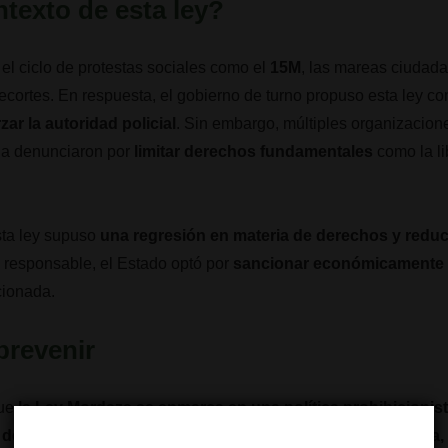
ntexto de esta ley?
 el ciclo de protestas sociales como el
15M
, las mareas ciudad
recortes. En respuesta, el gobierno de turno propuso esta ley 
zar la autoridad policial
. Sin embargo, múltiples organizacion
la denunciaron por
limitar derechos fundamentales
como la li
sta ley supuso
una regresión en materia de derechos y redu
n responsable, el Estado optó por
sancionar económicamente 
cionada.
prevenir
que
la Ley Mordaza se enmarca en una política prohibicionist
 de riesgos
. En lugar de regular, educar y proteger, se
castiga,