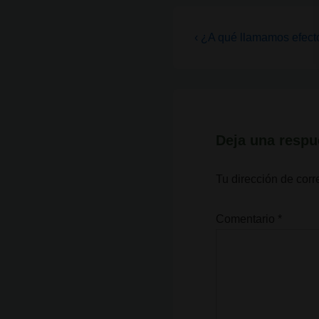
Navegación
La
‹ ¿A qué llamamos efect
entrada
de
anterior
entradas
es
Deja una respu
Tu dirección de corr
Comentario
*