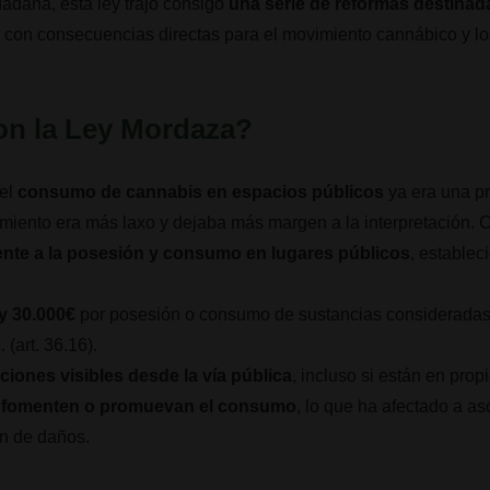
dadana, esta ley trajo consigo
una serie de reformas destinada
, con consecuencias directas para el movimiento cannábico y 
on la Ley Mordaza?
 el
consumo de cannabis en espacios públicos
ya era una pr
tamiento era más laxo y dejaba más margen a la interpretación. 
ente a la posesión y consumo en lugares públicos
, establec
 y 30.000€
por posesión o consumo de sustancias consideradas i
 (art. 36.16).
iones visibles desde la vía pública
, incluso si están en pro
e fomenten o promuevan el consumo
, lo que ha afectado a a
n de daños.