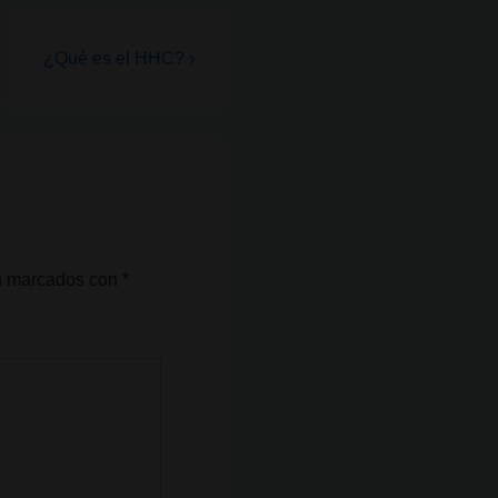
La
¿Qué es el HHC? ›
entrada
siguiente
es
án marcados con
*