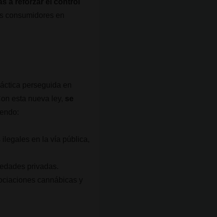
s a reforzar el control
los consumidores en
áctica perseguida en
Con esta nueva ley,
se
iendo:
legales en la vía pública,
piedades privadas.
sociaciones cannábicas y