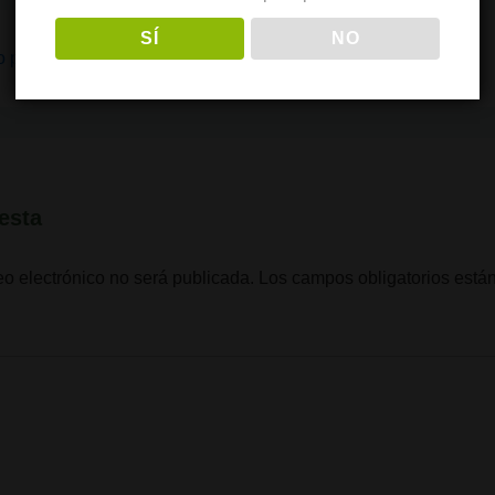
SÍ
NO
o psicoactivo?
esta
eo electrónico no será publicada.
Los campos obligatorios est