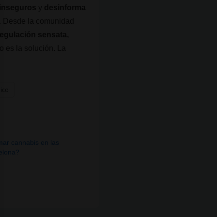
 inseguros
y
desinforma
es. Desde la comunidad
regulación sensata,
o es la solución. La
nico
ar cannabis en las
celona?