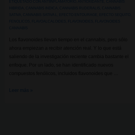
ETIQUETADO CON
ANTIINFLAMATORIO
,
ANTIOXIDANTE
,
CANNABIS
HIBRIDA
,
CANNABIS INDICA
,
CANNABIS RUDERALIS
,
CANNABIS
SATIVA
,
CANNABIS SATIVA L
,
EFECTO ENTOURAGE
,
EFECTO SEQUITO
,
FENOLICOS
,
FLAVOALCALOIDES
,
FLAVONOIDES
,
FLAVONOIDES
CANNABIS
Los flavonoides llevan tiempo en el cannabis, pero sólo
ahora empiezan a recibir atención real. Y lo que está
saliendo de la investigación reciente cambia bastante el
enfoque. Por un lado, se han identificado nuevos
compuestos fenólicos, incluidos flavonoides que …
Flavonoides
Leer más »
en
cannabis:
lo
que
la