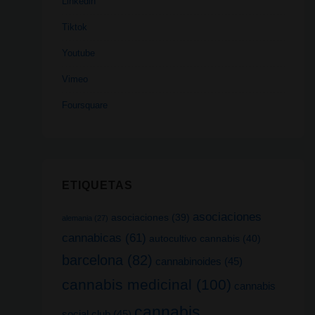
Linkedin
Tiktok
Youtube
Vimeo
Foursquare
ETIQUETAS
asociaciones
asociaciones
(39)
alemania
(27)
cannabicas
(61)
autocultivo cannabis
(40)
barcelona
(82)
cannabinoides
(45)
cannabis medicinal
(100)
cannabis
cannabis
social club
(45)