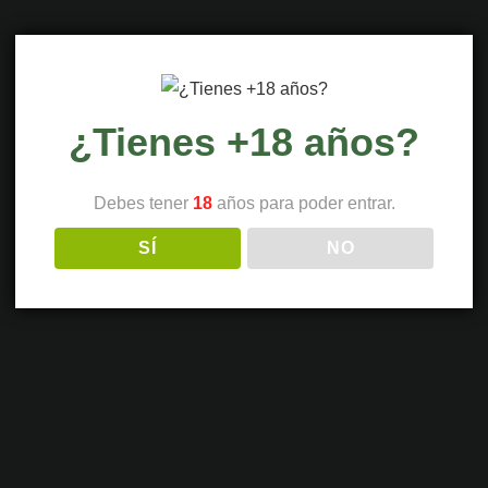
¿Tienes +18 años?
Debes tener
18
años para poder entrar.
SÍ
NO