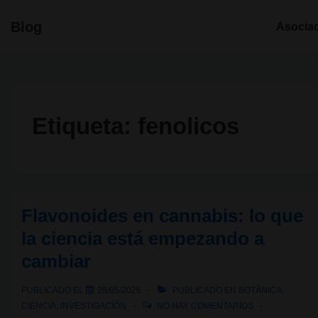
↓
Navegació
Blog
Asocia
Saltar
principal
al
contenido
principal
Etiqueta:
fenolicos
Flavonoides en cannabis: lo que
la ciencia está empezando a
cambiar
PUBLICADO EL
28/05/2026
PUBLICADO EN
BOTÁNICA
,
CIENCIA
,
INVESTIGACIÓN
NO HAY COMENTARIOS