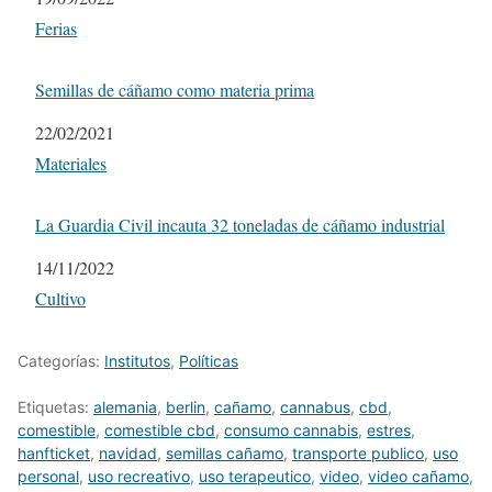
Respecto a
Ferias
Semillas de cáñamo como materia prima
Fecha
22/02/2021
Respecto a
Materiales
La Guardia Civil incauta 32 toneladas de cáñamo industrial
Fecha
14/11/2022
Respecto a
Cultivo
Categorías:
Institutos
,
Políticas
Etiquetas:
alemania
,
berlin
,
cañamo
,
cannabus
,
cbd
,
comestible
,
comestible cbd
,
consumo cannabis
,
estres
,
hanfticket
,
navidad
,
semillas cañamo
,
transporte publico
,
uso
personal
,
uso recreativo
,
uso terapeutico
,
video
,
video cañamo
,