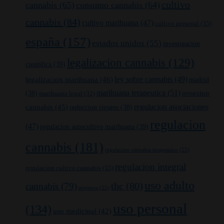
cultivo
cannabis
(65)
consumo cannabis
(64)
cannabis
(84)
cultivo marihuana
(47)
cultivo personal
(35)
españa
(157)
estados unidos
(55)
investigacion
legalizacion cannabis
(129)
cientifica
(39)
legalizacion marihuana
(46)
ley sobre cannabis
(49)
madrid
marihuana terapeutica
(51)
posesion
(38)
marihuana legal
(32)
cannabis
(45)
regulacion asociaciones
reduccion riesgos
(38)
regulacion
(47)
regulacion autocultivo marihuana
(39)
cannabis
(181)
regulacion cannabis terapeutico
(25)
regulacion integral
regulacion cultivo cannabis
(33)
uso adulto
thc
(80)
cannabis
(79)
terpenos
(25)
uso personal
(134)
uso medicinal
(42)