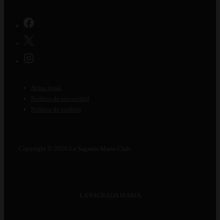
Menú
Aviso legal
del
Política de privacidad
Política de cookies
pie
de
página
Copyright © 2026
La Sagrada Maria Club
LA SAGRADA MARIA