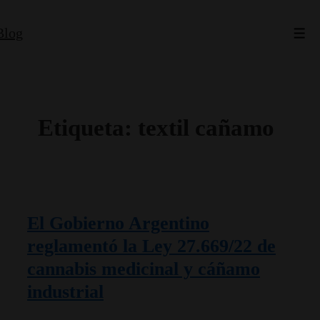
↓
Blog
Saltar
Men
al
contenido
principal
Etiqueta:
textil cañamo
El Gobierno Argentino
reglamentó la Ley 27.669/22 de
cannabis medicinal y cáñamo
industrial