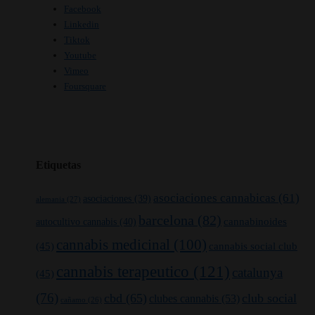
Facebook
Linkedin
Tiktok
Youtube
Vimeo
Foursquare
Etiquetas
asociaciones cannabicas
(61)
asociaciones
(39)
alemania
(27)
barcelona
(82)
cannabinoides
autocultivo cannabis
(40)
cannabis medicinal
(100)
(45)
cannabis social club
cannabis terapeutico
(121)
catalunya
(45)
(76)
cbd
(65)
club social
clubes cannabis
(53)
cañamo
(26)