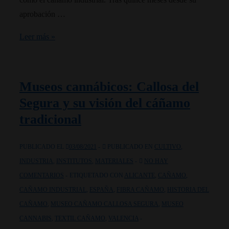
aprobación …
El
Leer más »
Gobierno
Argentino
reglamentó
Museos cannábicos: Callosa del
la
Segura y su visión del cáñamo
Ley
tradicional
27.669/22
de
PUBLICADO EL
03/08/2021
PUBLICADO EN
CULTIVO
,
cannabis
INDUSTRIA
,
INSTITUTOS
,
MATERIALES
NO HAY
medicinal
COMENTARIOS
ETIQUETADO CON
ALICANTE
,
CAÑAMO
,
y
CAÑAMO INDUSTRIAL
,
ESPAÑA
,
FIBRA CAÑAMO
,
HISTORIA DEL
cáñamo
CAÑAMO
,
MUSEO CAÑAMO CALLOSA SEGURA
,
MUSEO
industrial
CANNABIS
,
TEXTIL CAÑAMO
,
VALENCIA