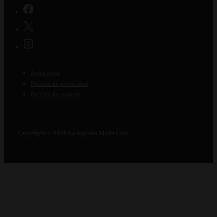
Menú
Aviso legal
del
Política de privacidad
Política de cookies
pie
de
página
Copyright © 2026
La Sagrada Maria Club