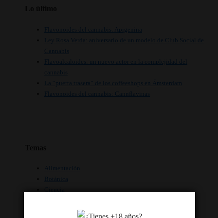
Lo último
Flavonoides del cannabis: Apigenina
Ley Rosa Verda: aniversario de un modelo de Club Social de
Cannabis
Flavoalcaloides: un nuevo actor en la complejidad del
cannabis
La “puerta trasera” de los coffeeshops en Ámsterdam
Flavonoides del cannabis: Cannflavinas
Temas
Alimentación
Botánica
Ciencia
Clubes
Coffeeshops