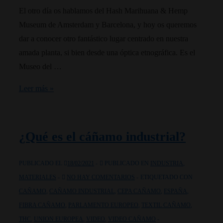
El otro día os hablamos del Hash Marihuana & Hemp
Museum de Amsterdam y Barcelona, y hoy os queremos
dar a conocer otro fantástico lugar centrado en nuestra
amada planta, si bien desde una óptica etnográfica. Es el
Museo del …
Museos
Leer más »
cannábicos:
Callosa
del
¿Qué es el cáñamo industrial?
Segura
y
PUBLICADO EL
18/02/2021
PUBLICADO EN
INDUSTRIA
,
su
MATERIALES
NO HAY COMENTARIOS
ETIQUETADO CON
visión
CAÑAMO
,
CAÑAMO INDUSTRIAL
,
CEPA CAÑAMO
,
ESPAÑA
,
del
FIBRA CAÑAMO
,
PARLAMENTO EUROPEO
,
TEXTIL CAÑAMO
,
cáñamo
THC
,
UNION EUROPEA
,
VIDEO
,
VIDEO CAÑAMO