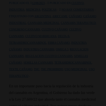
PUBLICADO EL
12/08/2023
PUBLICADO EN
CULTIVO
,
INDUSTRIA
,
MEDICINA
,
POLÍTICAS
NO HAY COMENTARIOS
ETIQUETADO CON
ARGENTINA
,
ARICCAME
,
CAÑAMO
,
CAÑAMO
INDUSTRIAL
,
CANNABIS MEDICINAL
,
CANNABIS TERAPEUTICO
,
CONGRESO CANNABIS
,
CULTIVO CAÑAMO
,
CULTIVO
CANNABIS
,
CULTIVO MARIHUANA
,
DELTA-9-
TETRAHIDROCANNABINOL
,
FIBRA CAÑAMO
,
INDUSTRIA
CAÑAMO
,
INDUSTRIA CANNABIS
,
OMEGA 3
,
REGULACION
CANNABIS
,
REGULACION CULTIVO CANNABIS
,
SEMILLAS
CAÑAMO
,
SEMILLAS CANNABIS
,
TETRAHIDROCANNABINOL
,
TEXTIL CAÑAMO
,
THC
,
THC PROHIBIDO
,
USO MEDICINAL
,
USO
TERAPEUTICO
En un importante paso hacia la regulación de la industria
del cannabis en Argentina, el Gobierno ha dado luz verde
a la Ley 27.669/22 que aborda tanto el cannabis medicinal
como el cáñamo industrial. Tras quince meses desde su