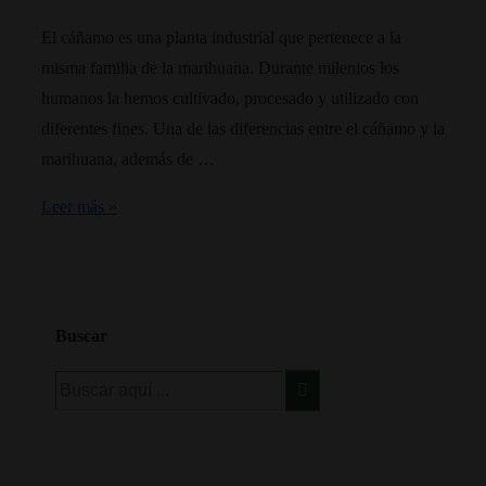
tradicional
El cáñamo es una planta industrial que pertenece a la
misma familia de la marihuana. Durante milenios los
humanos la hemos cultivado, procesado y utilizado con
diferentes fines. Una de las diferencias entre el cáñamo y la
marihuana, además de …
¿Qué
Leer más »
es
el
cáñamo
industrial?
Buscar
Buscar
por: