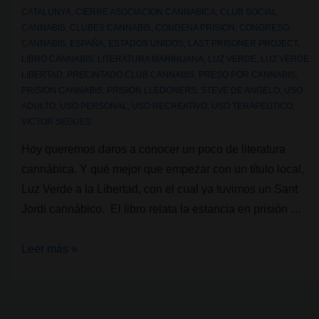
CATALUNYA
,
CIERRE ASOCIACION CANNABICA
,
CLUB SOCIAL
CANNABIS
,
CLUBES CANNABIS
,
CONDENA PRISION
,
CONGRESO
CANNABIS
,
ESPAÑA
,
ESTADOS UNIDOS
,
LAST PRISONER PROJECT
,
LIBRO CANNABIS
,
LITERATURA MARIHUANA
,
LUZ VERDE
,
LUZ VERDE
LIBERTAD
,
PRECINTADO CLUB CANNABIS
,
PRESO POR CANNABIS
,
PRISION CANNABIS
,
PRISION LLEDONERS
,
STEVE DE ANGELO
,
USO
ADULTO
,
USO PERSONAL
,
USO RECREATIVO
,
USO TERAPEUTICO
,
VICTOR SEGUES
Hoy queremos daros a conocer un poco de literatura
cannábica. Y qué mejor que empezar con un título local,
Luz Verde a la Libertad, con el cual ya tuvimos un Sant
Jordi cannábico. El libro relata la estancia en prisión …
Literatura
Leer más »
cannábica:
Luz
Verde