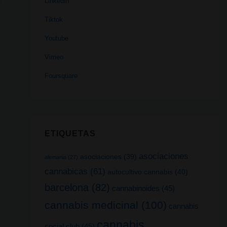
Linkedin
Tiktok
Youtube
Vimeo
Foursquare
ETIQUETAS
asociaciones
asociaciones
(39)
alemania
(27)
cannabicas
(61)
autocultivo cannabis
(40)
barcelona
(82)
cannabinoides
(45)
cannabis medicinal
(100)
cannabis
cannabis
social club
(45)