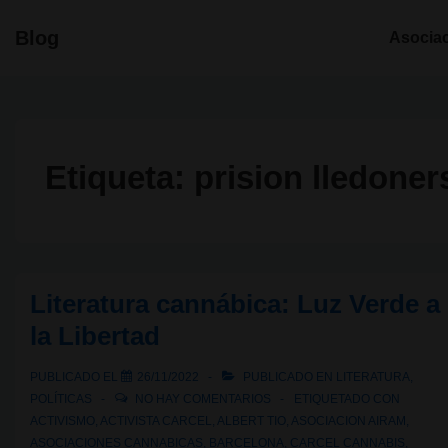
↓
Navegació
Blog
Asocia
Saltar
principal
al
contenido
principal
Etiqueta:
prision lledoner
Literatura cannábica: Luz Verde a
la Libertad
PUBLICADO EL
26/11/2022
PUBLICADO EN
LITERATURA
,
POLÍTICAS
NO HAY COMENTARIOS
ETIQUETADO CON
ACTIVISMO
,
ACTIVISTA CARCEL
,
ALBERT TIO
,
ASOCIACION AIRAM
,
ASOCIACIONES CANNABICAS
,
BARCELONA
,
CARCEL CANNABIS
,