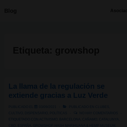
↓
Navegació
Blog
Asocia
Saltar
principal
al
contenido
principal
Etiqueta:
growshop
La llama de la regulación se
extiende gracias a Luz Verde
PUBLICADO EL
03/09/2021
PUBLICADO EN
CLUBES
,
CULTIVO
,
DISPENSARIO
,
POLÍTICAS
NO HAY COMENTARIOS
ETIQUETADO CON
ACTIVISMO
,
BARCELONA
,
CAÑAMO
,
CATALUNYA
,
CBD
,
ESPAÑA
,
GROWSHOP
,
HASH MARIHUANA & HEMP MUSEUM
,