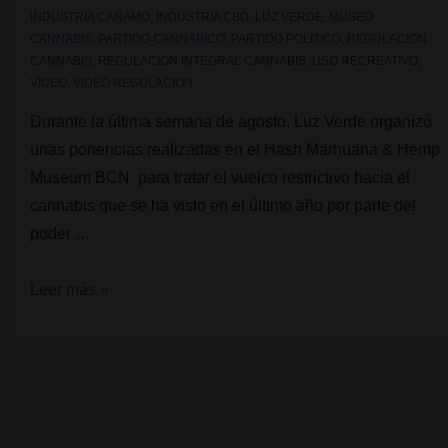
INDUSTRIA CAÑAMO
,
INDUSTRIA CBD
,
LUZ VERDE
,
MUSEO
CANNABIS
,
PARTIDO CANNABICO
,
PARTIDO POLITICO
,
REGULACION
CANNABIS
,
REGULACION INTEGRAL CANNABIS
,
USO RECREATIVO
,
VIDEO
,
VIDEO REGULACION
Durante la última semana de agosto, Luz Verde organizó
unas ponencias realizadas en el Hash Marhuana & Hemp
Museum BCN para tratar el vuelco restrictivo hacia el
cannabis que se ha visto en el último año por parte del
poder …
La
Leer más »
llama
de
la
regulación
se