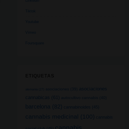
Linkedin
Tiktok
Youtube
Vimeo
Foursquare
ETIQUETAS
asociaciones
asociaciones
(39)
alemania
(27)
cannabicas
(61)
autocultivo cannabis
(40)
barcelona
(82)
cannabinoides
(45)
cannabis medicinal
(100)
cannabis
cannabis
social club
(45)