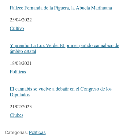
Fallece Fernanda de la Figuera, la Abuela Marihuana
Fecha
25/04/2022
Respecto a
Cultivo
Y prendió La Luz Verde. El primer partido cannábico de
ámbito estatal
Fecha
18/08/2021
Respecto a
Políticas
El cannabis se vuelve a debatir en el Congreso de los
Diputados
Fecha
21/02/2023
Respecto a
Clubes
Categorías:
Políticas