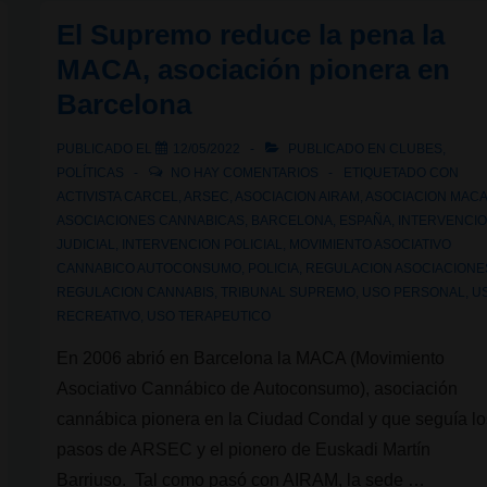
activista
El Supremo reduce la pena la
cannábico
MACA, asociación pionera en
chileno
Barcelona
detenido
por
PUBLICADO EL
12/05/2022
PUBLICADO EN
CLUBES
,
ser
POLÍTICAS
NO HAY COMENTARIOS
ETIQUETADO CON
el
ACTIVISTA CARCEL
,
ARSEC
,
ASOCIACION AIRAM
,
ASOCIACION MAC
ASOCIACIONES CANNABICAS
,
BARCELONA
,
ESPAÑA
,
INTERVENCI
fundador
JUDICIAL
,
INTERVENCION POLICIAL
,
MOVIMIENTO ASOCIATIVO
de
CANNABICO AUTOCONSUMO
,
POLICIA
,
REGULACION ASOCIACIONE
Dispensario
REGULACION CANNABIS
,
TRIBUNAL SUPREMO
,
USO PERSONAL
,
U
Nacional
RECREATIVO
,
USO TERAPEUTICO
En 2006 abrió en Barcelona la MACA (Movimiento
Asociativo Cannábico de Autoconsumo), asociación
cannábica pionera en la Ciudad Condal y que seguía lo
pasos de ARSEC y el pionero de Euskadi Martín
Barriuso. Tal como pasó con AIRAM, la sede …