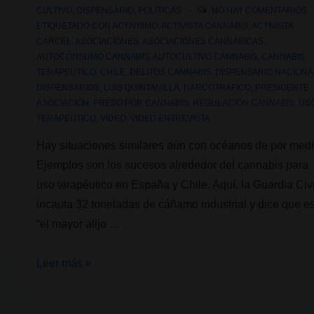
CULTIVO
,
DISPENSARIO
,
POLÍTICAS
NO HAY COMENTARIOS
ETIQUETADO CON
ACTIVISMO
,
ACTIVISTA CANNABIS
,
ACTIVISTA
CARCEL
,
ASOCIACIONES
,
ASOCIACIONES CANNABICAS
,
AUTOCONSUMO CANNABIS
,
AUTOCULTIVO CANNABIS
,
CANNABIS
TERAPEUTICO
,
CHILE
,
DELITOS CANNABIS
,
DISPENSARIO NACIONA
DISPENSARIOS
,
LUIS QUINTANILLA
,
NARCOTRAFICO
,
PRESIDENTE
ASOCIACION
,
PRESO POR CANNABIS
,
REGULACION CANNABIS
,
US
TERAPEUTICO
,
VIDEO
,
VIDEO ENTREVISTA
Hay situaciones similares aún con océanos de por medi
Ejemplos son los sucesos alrededor del cannabis para
uso terapéutico en España y Chile. Aquí, la Guardia Civi
incauta 32 toneladas de cáñamo industrial y dice que e
“el mayor alijo …
Habla
Leer más »
Luis
Quintanilla,