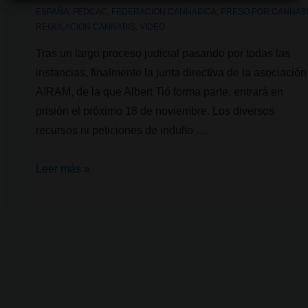
ESPAÑA
,
FEDCAC
,
FEDERACION CANNABICA
,
PRESO POR CANNAB
REGULACION CANNABIS
,
VIDEO
Tras un largo proceso judicial pasando por todas las
instancias, finalmente la junta directiva de la asociación
AIRAM, de la que Albert Tió forma parte, entrará en
prisión el próximo 18 de noviembre. Los diversos
recursos ni peticiones de indulto …
Albert
Leer más »
Tió,
a
punto
de
ingresar
en
prisión