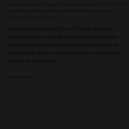
MARIHUANA LEGAL
,
NORML
,
OCEAN GROWN EXTRACTS
,
PRESO POR
CANNABIS
,
SARAH GEHRSTEN
,
STEPEHEN MARLEY
,
STEVE DE
ANGELO
,
VIDEO
,
WIZ KHALIFA
Desde septiembre de 2019, una ONG se dedica en
Estados Unidos a curar las heridas causadas por una
política de drogas aplicada desde la represión y no la
reducción de riesgos y la concienciación, Last Prisoner
Project. En palabras de …
Last
Leer más »
Prisoner
Project:
curar
a
través
de