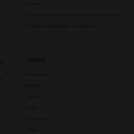
cannabis
La “puerta trasera” de los coffeeshops en Ámsterdam
Flavonoides del cannabis: Cannflavinas
L
,
O
TEMAS
o.
Alimentación
l
Botánica
s
Ciencia
Clubes
Coffeeshops
Cultivo