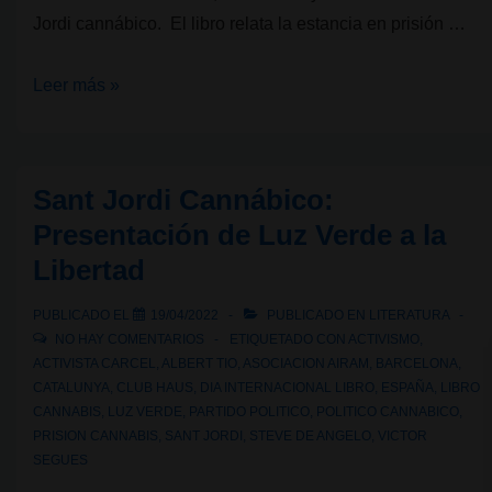
Jordi cannábico. El libro relata la estancia en prisión …
Literatura
Leer más »
cannábica:
Luz
Verde
Sant Jordi Cannábico:
a
Presentación de Luz Verde a la
la
Libertad
Libertad
PUBLICADO EL
19/04/2022
PUBLICADO EN
LITERATURA
NO HAY COMENTARIOS
ETIQUETADO CON
ACTIVISMO
,
ACTIVISTA CARCEL
,
ALBERT TIO
,
ASOCIACION AIRAM
,
BARCELONA
,
CATALUNYA
,
CLUB HAUS
,
DIA INTERNACIONAL LIBRO
,
ESPAÑA
,
LIBRO
CANNABIS
,
LUZ VERDE
,
PARTIDO POLITICO
,
POLITICO CANNABICO
,
PRISION CANNABIS
,
SANT JORDI
,
STEVE DE ANGELO
,
VICTOR
SEGUES