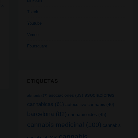
Linkedin
IS
,
Tiktok
Youtube
Vimeo
Foursquare
ETIQUETAS
asociaciones
asociaciones
(39)
alemania
(27)
cannabicas
(61)
autocultivo cannabis
(40)
barcelona
(82)
cannabinoides
(45)
cannabis medicinal
(100)
cannabis
cannabis
social club
(45)