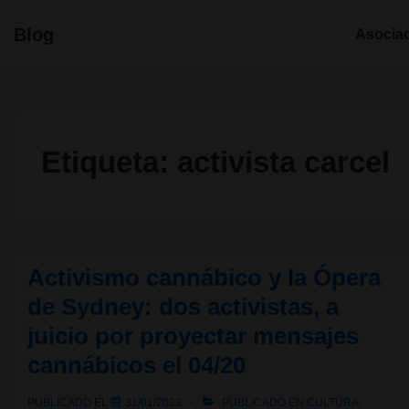
↓
Navegació
Blog
Asocia
Saltar
principal
al
contenido
principal
Etiqueta:
activista carcel
Activismo cannábico y la Ópera
de Sydney: dos activistas, a
juicio por proyectar mensajes
cannábicos el 04/20
PUBLICADO EL
31/01/2023
PUBLICADO EN
CULTURA
,