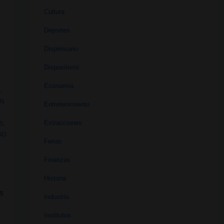
Cultura
Deportes
Dispensario
Dispositivos
Economía
A
,
ON
Entretenimiento
Extracciones
S
,
SO
Ferias
Finanzas
Historia
s
Industria
Institutos