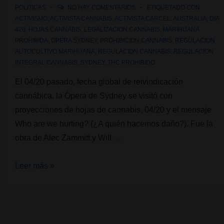
POLÍTICAS
NO HAY COMENTARIOS
ETIQUETADO CON
ACTIVISMO
,
ACTIVISTA CANNABIS
,
ACTIVISTA CARCEL
,
AUSTRALIA
,
DIA
420
,
HOJAS CANNABIS
,
LEGALIZACION CANNABIS
,
MARIHUANA
PROHIBIDA
,
OPERA SYDNEY
,
PROHIBICION CANNABIS
,
REGULACION
AUTOCULTIVO MARIHUANA
,
REGULACION CANNABIS
,
REGULACION
INTEGRAL CANNABIS
,
SYDNEY
,
THC PROHIBIDO
El 04/20 pasado, fecha global de reivindicación
cannábica, la Ópera de Sydney se visitó con
proyecciones de hojas de cannabis, 04/20 y el mensaje
Who are we hurting? (¿A quién hacemos daño?). Fue la
obra de Alec Zammitt y Will …
Activismo
Leer más »
cannábico
y
la
Ópera