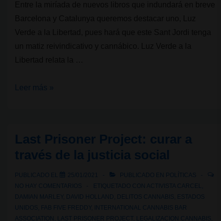
Entre la miríada de nuevos libros que indundará en breve
Barcelona y Catalunya queremos destacar uno, Luz
Verde a la Libertad, pues hará que este Sant Jordi tenga
un matiz reivindicativo y cannábico. Luz Verde a la
Libertad relata la …
Sant
Leer más »
Jordi
Cannábico:
Presentación
Last Prisoner Project: curar a
de
través de la justicia social
Luz
Verde
PUBLICADO EL
25/01/2021
PUBLICADO EN
POLÍTICAS
a
NO HAY COMENTARIOS
ETIQUETADO CON
ACTIVISTA CARCEL
,
la
DAMIAN MARLEY
,
DAVID HOLLAND
,
DELITOS CANNABIS
,
ESTADOS
UNIDOS
,
FAB FIVE FREDDY
,
INTERNATIONAL CANNABIS BAR
Libertad
ASSOCIATION
,
LAST PRISONER PROJECT
,
LEGALIZACION CANNABIS
,