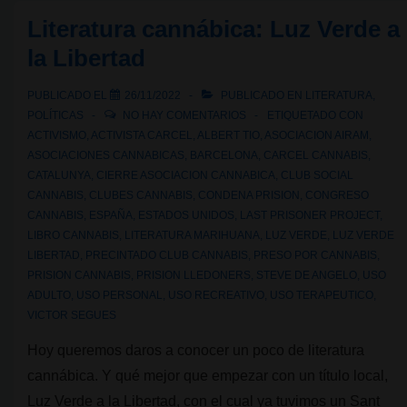
de
Literatura cannábica: Luz Verde a
Sydney:
la Libertad
dos
activistas,
PUBLICADO EL
26/11/2022
PUBLICADO EN
LITERATURA
,
POLÍTICAS
NO HAY COMENTARIOS
ETIQUETADO CON
a
ACTIVISMO
,
ACTIVISTA CARCEL
,
ALBERT TIO
,
ASOCIACION AIRAM
,
juicio
ASOCIACIONES CANNABICAS
,
BARCELONA
,
CARCEL CANNABIS
,
por
CATALUNYA
,
CIERRE ASOCIACION CANNABICA
,
CLUB SOCIAL
CANNABIS
,
CLUBES CANNABIS
,
CONDENA PRISION
,
CONGRESO
proyectar
CANNABIS
,
ESPAÑA
,
ESTADOS UNIDOS
,
LAST PRISONER PROJECT
,
mensajes
LIBRO CANNABIS
,
LITERATURA MARIHUANA
,
LUZ VERDE
,
LUZ VERDE
cannábicos
LIBERTAD
,
PRECINTADO CLUB CANNABIS
,
PRESO POR CANNABIS
,
el
PRISION CANNABIS
,
PRISION LLEDONERS
,
STEVE DE ANGELO
,
USO
ADULTO
,
USO PERSONAL
,
USO RECREATIVO
,
USO TERAPEUTICO
,
04/20
VICTOR SEGUES
Hoy queremos daros a conocer un poco de literatura
cannábica. Y qué mejor que empezar con un título local,
Luz Verde a la Libertad, con el cual ya tuvimos un Sant