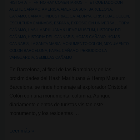
HISTORIA
NO HAY COMENTARIOS
ETIQUETADO CON
ACEITE CAÑAMO
,
AMERICA
,
AMERICA SUR
,
BARCELONA
,
CAÑAMO
,
CAÑAMO INDUSTRIAL
,
CATALUNYA
,
CRISTOBAL COLON
,
ESCULTURA CANNABIS
,
ESPAÑA
,
EXPOSICION UNIVERSAL
,
FIBRA
CAÑAMO
,
HASH MARIHUANA & HEMP MUSEUM
,
HISTORIA DEL
CAÑAMO
,
HISTORIA DEL CANNABIS
,
HOJAS CAÑAMO
,
HOJAS
CANNABIS
,
LA SANTA MARIA
,
MONUMENTO COLON
,
MONUMENTO
COLON BARCELONA
,
PAPEL CAÑAMO
,
PERIODICO LA
VANGUARDIA
,
SEMILLAS CAÑAMO
En Barcelona, al final de las Ramblas y en las
proximidades del Hash Marihuana & Hemp Museum
Barcelona, se rinde homenaje al explorador Cristóbal
Colón con una monumental columna. Aunque
diariamente cientos de turistas visitan este
monumento, y los residentes …
Monumento
Leer más »
a