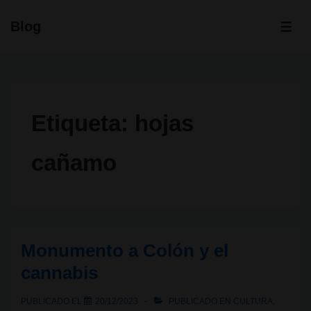
↓
Blog
Saltar
ME
al
contenido
principal
Etiqueta:
hojas
cañamo
Monumento a Colón y el
cannabis
PUBLICADO EL
20/12/2023
PUBLICADO EN
CULTURA
,