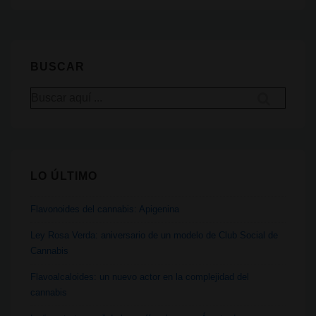
Colón
y
el
BUSCAR
cannabis
Buscar
por:
LO ÚLTIMO
Flavonoides del cannabis: Apigenina
Ley Rosa Verda: aniversario de un modelo de Club Social de
Cannabis
Flavoalcaloides: un nuevo actor en la complejidad del
cannabis