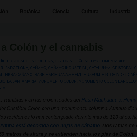
n
ción
Botánica
Ciencia
Cultura
Industria
 Colón y el cannabis
PUBLICADO EN
CULTURA
,
HISTORIA
NO HAY COMENTARIOS
E
UR
,
BARCELONA
,
CAÑAMO
,
CAÑAMO INDUSTRIAL
,
CATALUNYA
,
CRISTOBAL 
AL
,
FIBRA CAÑAMO
,
HASH MARIHUANA & HEMP MUSEUM
,
HISTORIA DEL CA
BIS
,
LA SANTA MARIA
,
MONUMENTO COLON
,
MONUMENTO COLON BARCELO
ÑAMO
las Ramblas y en las proximidades del
Hash Marihuana & Hemp
dor Cristóbal Colón con una monumental columna. Aunque diari
 los residentes lo han contemplado durante más de 120 años, 
olumna está decorada con hojas de cáñamo
.
Dos ramas de 
60 metros de altura y se extienden hacia los pies de Colón
.