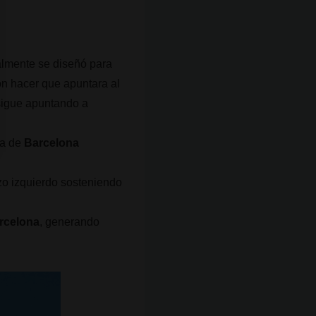
ialmente se diseñó para
ron hacer que apuntara al
 sigue apuntando a
la de
Barcelona
azo izquierdo sosteniendo
arcelona
, generando