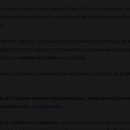
la presencia de la reina regente María Cristina, el presidente d
 rey de Italia Humberto I, el presidente de Estados Unidos Gro
s.
e tres cuerpos: una base circular adornada con estatuas de le
olígono de ocho lados con contrafuertes y estatuas alegóricas; 
icos y una
estatua de Colón
en la cúspide.
mo un testimonio imponente de la historia y el legado de
Cris
as de Cañamo pasaron desapercibidas, hasta que el gran c
las páginas de
La Vanguardia
.
y el cannabis es intrigante
. ¿Acaso el explorador fue el prim