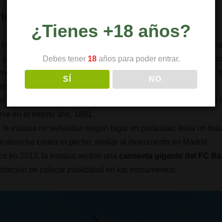
riosos sobre el Monumento:
¿Tienes +18 años?
a común, la estatua no apunta directamente hacia América; inic
Debes tener
18
años para poder entrar.
 por lo tanto, hacia el este. Para evitar malentendidos, decidie
mo un apunte hacia la India, mientras que otros sostienen que
SÍ
NO
n rodeo considerable.
 años diferentes, tanto la
Estatua de Colón de Madrid
como 
rse en el mismo año, 1881.
, la estatua no señalaba ningún lugar en particular; tenía un br
o derecha contra el pecho, similar al monumento en Madrid.
o en 2013, la estatua recibió una
camiseta gigante del FC B
rohibición de colocar publicidad en los monumentos.