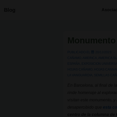
↓
Navegació
Blog
Asocia
Saltar
principal
al
contenido
principal
Monumento a
PUBLICADO EL
20/12/2023
CAÑAMO
,
AMERICA
,
AMERICA S
ESPAÑA
,
EXPOSICION UNIVERS
HOJAS CAÑAMO
,
HOJAS CANNA
LA VANGUARDIA
,
SEMILLAS CA
En Barcelona, al final de 
rinde homenaje al explora
visitan este monumento, y
desapercibido que
esta c
centro de la columna de 