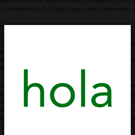
 igual que introdujo el tabaco en Europa a su regreso? ¿Podría
tes precolombinos de San Salvador para celebrar efusivamente 
Colón a las Américas habría sido imposible
. Cuando se menci
fectos psicoactivos de la planta. Sin embargo,
el cannabis es
a de las plantas más versátiles del mundo
. La fibra de
cáñam
ontiene menos del 0.2% de THC, puede ser tan fuerte como una c
a época de
Colón
, el
cáñamo
era esencial en la construcción nav
s embarcaciones.
s cuerdas de las tres naves de Colón estaban hechas de fib
para hacer impermeable el casco del navío, resistiendo la fuerz
nsignia,
la Santa María
, llevaba consigo semillas de
cáñamo
, 
ación sino también para el cultivo en tierras lejanas. Incluso la
mo
, permitiendo a
Colón
leer su Biblia impresa en papel de
cá
 para la travesía de siete meses de
Colón
hacia el Nuevo Mun