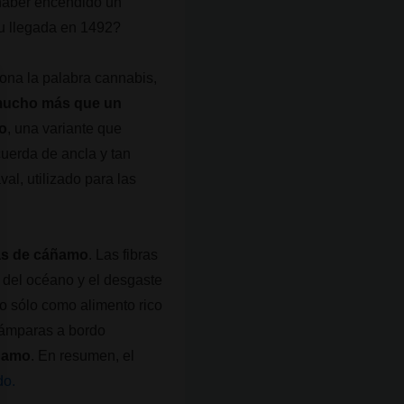
 haber encendido un
su llegada en 1492?
ona la palabra cannabis,
 mucho más que un
o
, una variante que
uerda de ancla y tan
al, utilizado para las
ras de cáñamo
. Las fibras
a del océano y el desgaste
no sólo como alimento rico
s lámparas a bordo
ñamo
. En resumen, el
do.