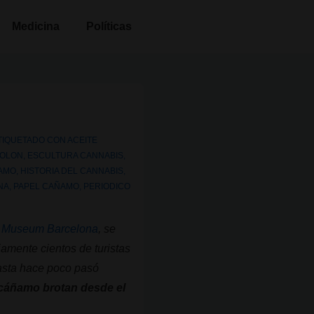
Medicina
Políticas
TIQUETADO CON
ACEITE
COLON
,
ESCULTURA CANNABIS
,
ÑAMO
,
HISTORIA DEL CANNABIS
,
NA
,
PAPEL CAÑAMO
,
PERIODICO
 Museum Barcelona
, se
amente cientos de turistas
hasta hace poco pasó
cáñamo brotan desde el