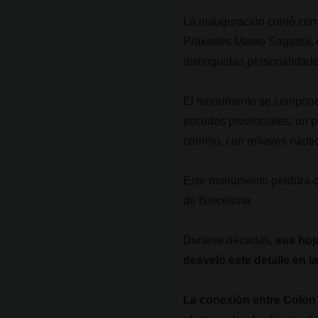
La inauguración contó con 
Práxedes Mateo Sagasta, el
distinguidas personalidade
El monumento se compone d
escudos provinciales; un p
corintio, con relieves náut
Este monumento perdura co
de Barcelona.
Durante décadas,
sus hoj
desveló este detalle en 
La conexión entre Colón 