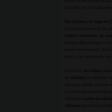
planta en las Américas, al
cigarrillo con los habitan
Sin cáñamo, el viaje de 
la mayoría piensa en los e
cultivo recreativo; es un
produce fibras largas y c
suave como la seda. En l
velas y las cuerdas de la
De hecho,
las velas y la
de
cáñamo
se utilizaban 
del agua salada. La nave i
en proteínas para la tripul
utilizaban
aceite de cáña
cáñamo
fue indispensable