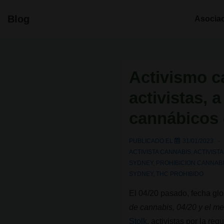
↓
Navegació
Blog
Asocia
Saltar
principal
al
contenido
principal
Activismo c
activistas, 
cannábicos 
PUBLICADO EL
31/01/2023
ACTIVISTA CANNABIS
,
ACTIVIST
SYDNEY
,
PROHIBICION CANNAB
SYDNEY
,
THC PROHIBIDO
El 04/20 pasado, fecha glo
de cannabis, 04/20 y el m
Stolk
, activistas por la re