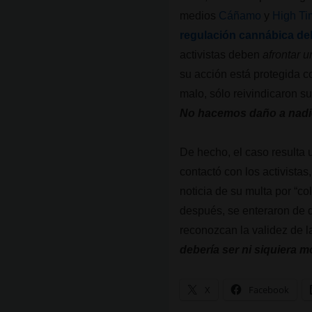
medios
Cáñamo
y
High T
regulación cannábica de
activistas deben
afrontar 
su acción está protegida c
malo, sólo reivindicaron s
No hacemos daño a nadi
De hecho, el caso resulta 
contactó con los activista
noticia de su multa por “c
después, se enteraron de q
reconozcan la validez de l
debería ser ni siquiera m
X
Facebook