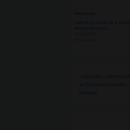
Relacionado
Fallece Fernanda de la Figuer
Abuela Marihuana
25/04/2022
En «Cultivo»
Navegación
La
‹ Cannabis y menstruac
entrada
de
su Encuesta Cannabis y
anterior
Mensual
entradas
es