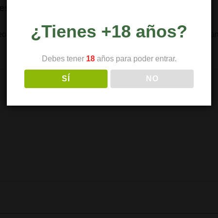
esta
¿Tienes +18 años?
eo electrónico no será publicada.
Los campos obligatorios est
Debes tener
18
años para poder entrar.
SÍ
NO