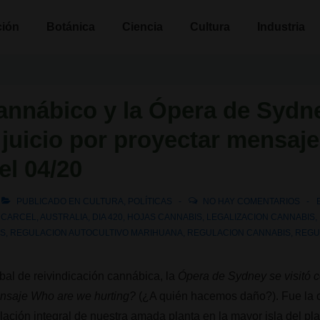
n
ción
Botánica
Ciencia
Cultura
Industria
annábico y la Ópera de Sydn
a juicio por proyectar mensaj
el 04/20
PUBLICADO EN
CULTURA
,
POLÍTICAS
NO HAY COMENTARIOS
A CARCEL
,
AUSTRALIA
,
DIA 420
,
HOJAS CANNABIS
,
LEGALIZACION CANNABIS
,
IS
,
REGULACION AUTOCULTIVO MARIHUANA
,
REGULACION CANNABIS
,
REGU
bal de reivindicación cannábica, la
Ópera de Sydney se visitó 
ensaje Who are we hurting?
(¿A quién hacemos daño?). Fue la 
gulación integral de nuestra amada planta en la mayor isla del p