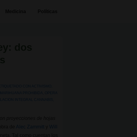
Medicina
Políticas
ey: dos
es
ETIQUETADO CON
ACTIVISMO
,
MARIHUANA PROHIBIDA
,
OPERA
LACION INTEGRAL CANNABIS
,
con proyecciones de hojas
obra de
Alec Zammitt
y
Will
laneta. Tal como cuentan los