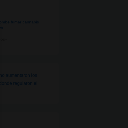
ohíbe fumar cannabis
ca
ops»
 no aumentaron los
donde regularon el