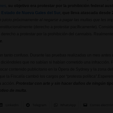
imes
,
su objetivo era protestar por la prohibición federal aus
l Estado de Nueva Gales del Sur
, que lleva atascada desde
un juicio próximamente al negarse a pagar las multas que les im
onstitucionalmente (derecho a protestar pacíficamente). Consid
u derecho a protestar por la prohibición del cannabis. Realment
e
.
un tanto confuso. Durante las pruebas realizadas un mes antes de
s, diciéndoles que no sabían si habían cometido una infracción. 
olocar contenido publicitario en la Ópera de Sydney y la zona d
ue la Fiscalía cambió los cargos por “protesta política”.Espere
a acción.
Protestar con arte y sin hacer daños de ningún tipo
otivo de multa
.
LinkedIn
Telegram
WhatsApp
Correo electró