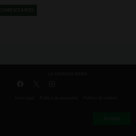
LA SAGRADA MARIA
Menú
Aviso legal
Política de privacidad
Política de cookies
del
pie
Copyright © 2026
La Sagrada Maria Club
Aceptar
de