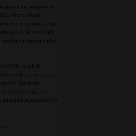
traliana y dar apoyo a la
 2021
. Ahora ambos
pusieron
, al considerar que
eran que no hicieron nada
e,
no hacen daño a nadie.
l 04/20, la policía
Posteriormente, recibieron
el puerto”. Semanas
mos que los tribunales
 (ni siquiera pintaron) no
nico