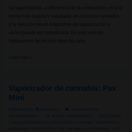
La vaporización, a diferencia de la combustión, es una
forma más segura y saludable de consumir cannabis,
y la elección de un dispositivo de vaporización a
veces puede ser complicado. En este artículo
hablaremos de los dos tipos de calor …
Vaporizadores
Leer más »
de
cannabis:
diferencias
Vaporizador de cannabis: Pax
entre
Mini
tipo
de
PUBLICADO EL
30/09/2023
PUBLICADO EN
calor
VAPORIZADORES
NO HAY COMENTARIOS
ETIQUETADO
por
CON
CALENTAMIENTO CONDUCCION
,
CANNABIS TERAPEUTICO
,
MARIHUANA TERAPEUTICA
,
PAX
,
PAX MINI
,
USO PERSONAL
,
USO
conducción