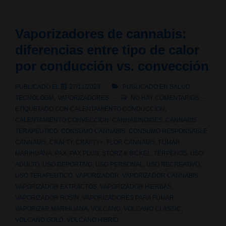
existen
en
Vaporizadores de cannabis:
España
diferencias entre tipo de calor
para
por conducción vs. convección
reducir
los
PUBLICADO EL
27/11/2023
PUBLICADO EN
SALUD
,
riesgos
TECNOLOGÍA
,
VAPORIZADORES
NO HAY COMENTARIOS
asociados
ETIQUETADO CON
CALENTAMIENTO CONDUCCION
,
CALENTAMIENTO CONVECCION
,
CANNABINOIDES
,
CANNABIS
al
TERAPEUTICO
,
CONSUMO CANNABIS
,
CONSUMO RESPONSABLE
fumar
CANNABIS
,
CRAFTY
,
CRAFTY+
,
FLOR CANNABIS
,
FUMAR
cannabis?
MARIHUANA
,
PAX
,
PAX PLUS
,
STORZ & BICKEL
,
TERPENOS
,
USO
ADULTO
,
USO DEPORTIVO
,
USO PERSONAL
,
USO RECREATIVO
,
USO TERAPEUTICO
,
VAPORIZADOR
,
VAPORIZADOR CANNABIS
,
VAPORIZADOR EXTRACTOS
,
VAPORIZADOR HIERBAS
,
VAPORIZADOR ROSIN
,
VAPORIZADORES PARA FUMAR
,
VAPORIZAR MARIHUANA
,
VOLCANO
,
VOLCANO CLASSIC
,
VOLCANO GOLD
,
VOLCANO HIBRID