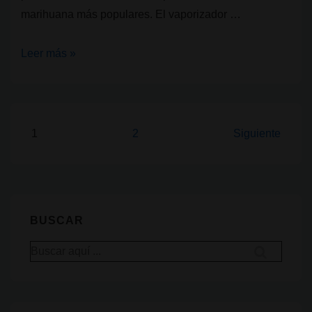
marihuana más populares. El vaporizador …
Vaporizador
Leer más »
de
cannabis:
IQ2
Paginación
1
2
Siguiente
de
entradas
BUSCAR
Buscar
por: