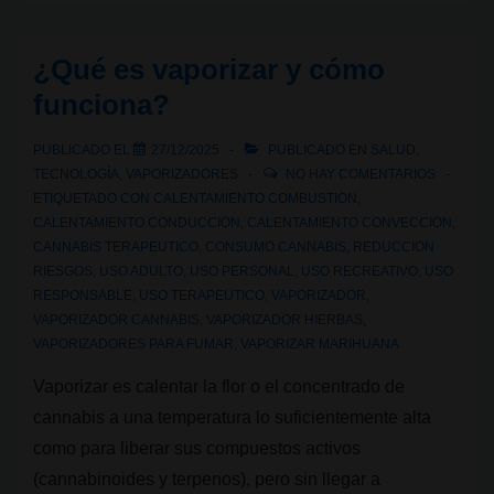
cannabis:
cómo
¿Qué es vaporizar y cómo
funciona,
funciona?
qué
tipos
PUBLICADO EL
27/12/2025
PUBLICADO EN
SALUD
,
existen
TECNOLOGÍA
,
VAPORIZADORES
NO HAY COMENTARIOS
y
ETIQUETADO CON
CALENTAMIENTO COMBUSTION
,
CALENTAMIENTO CONDUCCION
,
CALENTAMIENTO CONVECCION
,
cuál
CANNABIS TERAPEUTICO
,
CONSUMO CANNABIS
,
REDUCCION
te
RIESGOS
,
USO ADULTO
,
USO PERSONAL
,
USO RECREATIVO
,
USO
conviene
RESPONSABLE
,
USO TERAPEUTICO
,
VAPORIZADOR
,
VAPORIZADOR CANNABIS
,
VAPORIZADOR HIERBAS
,
VAPORIZADORES PARA FUMAR
,
VAPORIZAR MARIHUANA
Vaporizar es calentar la flor o el concentrado de
cannabis a una temperatura lo suficientemente alta
como para liberar sus compuestos activos
(cannabinoides y terpenos), pero sin llegar a