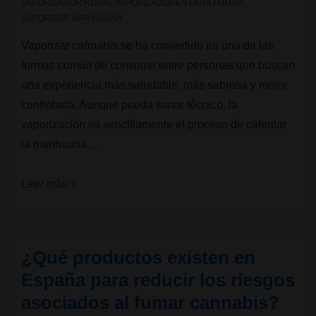
VAPORIZADOR ROSIN
,
VAPORIZADORES PARA FUMAR
,
VAPORIZAR MARIHUANA
Vaporizar cannabis se ha convertido en una de las
formas común de consumir entre personas que buscan
una experiencia más saludable, más sabrosa y mejor
controlada. Aunque pueda sonar técnico, la
vaporización es sencillamente el proceso de calentar
la marihuana …
Beneficios
Leer más »
principales
de
vaporizar
¿Qué productos existen en
cannabis
España para reducir los riesgos
asociados al fumar cannabis?