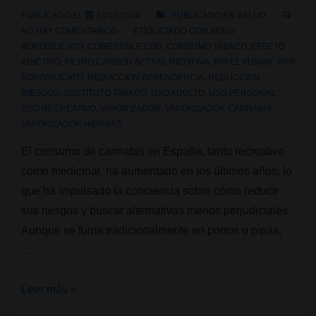
PUBLICADO EL
10/11/2024
PUBLICADO EN
SALUD
NO HAY COMENTARIOS
ETIQUETADO CON
BONG
BOROSILICATO
,
COMESTIBLE CBD
,
CONSUMO TABACO
,
EFECTO
ADICTIVO
,
FILTRO CARBON ACTIVO
,
NICOTINA
,
PAPEL FUMAR
,
PIPA
BOROSILICATO
,
REDUCCION DEPENDENCIA
,
REDUCCION
RIESGOS
,
SUSTITUTO TABACO
,
USO ADULTO
,
USO PERSONAL
,
USO RECREATIVO
,
VAPORIZADOR
,
VAPORIZADOR CANNABIS
,
VAPORIZADOR HIERBAS
El consumo de cannabis en España, tanto recreativo
como medicinal, ha aumentado en los últimos años, lo
que ha impulsado la conciencia sobre cómo reducir
sus riesgos y buscar alternativas menos perjudiciales.
Aunque se fuma tradicionalmente en porros o pipas,
…
¿Qué
Leer más »
productos