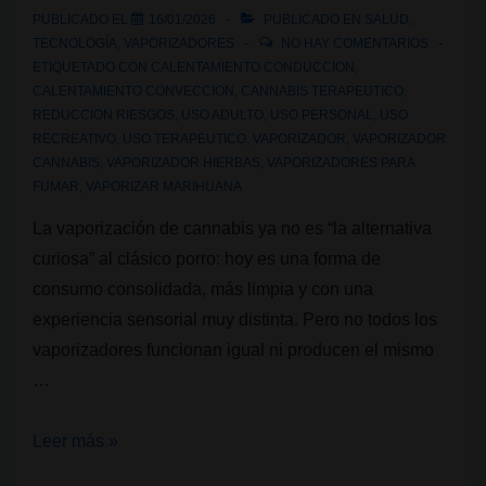
PUBLICADO EL
16/01/2026
PUBLICADO EN
SALUD
,
TECNOLOGÍA
,
VAPORIZADORES
NO HAY COMENTARIOS
ETIQUETADO CON
CALENTAMIENTO CONDUCCION
,
CALENTAMIENTO CONVECCION
,
CANNABIS TERAPEUTICO
,
REDUCCION RIESGOS
,
USO ADULTO
,
USO PERSONAL
,
USO
RECREATIVO
,
USO TERAPEUTICO
,
VAPORIZADOR
,
VAPORIZADOR
CANNABIS
,
VAPORIZADOR HIERBAS
,
VAPORIZADORES PARA
FUMAR
,
VAPORIZAR MARIHUANA
La vaporización de cannabis ya no es “la alternativa
curiosa” al clásico porro: hoy es una forma de
consumo consolidada, más limpia y con una
experiencia sensorial muy distinta. Pero no todos los
vaporizadores funcionan igual ni producen el mismo
…
Vaporización
Leer más »
con