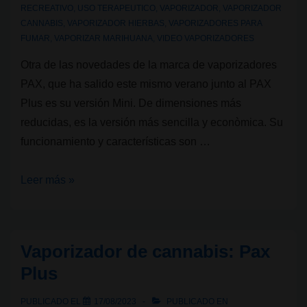
RECREATIVO
,
USO TERAPEUTICO
,
VAPORIZADOR
,
VAPORIZADOR
vs.
CANNABIS
,
VAPORIZADOR HIERBAS
,
VAPORIZADORES PARA
convección
FUMAR
,
VAPORIZAR MARIHUANA
,
VIDEO VAPORIZADORES
Otra de las novedades de la marca de vaporizadores
PAX, que ha salido este mismo verano junto al PAX
Plus es su versión Mini. De dimensiones más
reducidas, es la versión más sencilla y econòmica. Su
funcionamiento y características son …
Vaporizador
Leer más »
de
cannabis:
Pax
Vaporizador de cannabis: Pax
Mini
Plus
PUBLICADO EL
17/08/2023
PUBLICADO EN