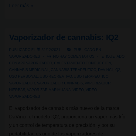
Vaporizador
Leer más »
de
cannabis:
Extreme-
Vaporizador de cannabis: IQ2
Q
PUBLICADO EL
31/12/2021
PUBLICADO EN
VAPORIZADORES
NO HAY COMENTARIOS
ETIQUETADO
CON
APP VAPORIZADOR
,
CALENTAMIENTO CONDUCCION
,
CANNABIS MEDICINAL
,
CANNABIS TERAPEUTICO
,
DAVINCI
,
IQ2
,
USO PERSONAL
,
USO RECREATIVO
,
USO TERAPEUTICO
,
VAPORIZADOR
,
VAPORIZADOR CANNABIS
,
VAPORIZADOR
HIERBAS
,
VAPORIZAR MARIHUANA
,
VIDEO
,
VIDEO
VAPORIZADORES
El vaporizador de cannabis más nuevo de la marca
DaVinci, el modelo IQ2, proporciona un vapor más frío
y un control de temperatura de precisión, y por su
portabilidad es uno de los vaporizadores de