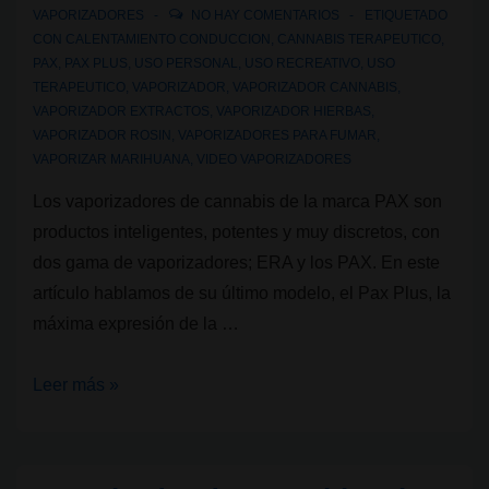
VAPORIZADORES
NO HAY COMENTARIOS
ETIQUETADO
CON
CALENTAMIENTO CONDUCCION
,
CANNABIS TERAPEUTICO
,
PAX
,
PAX PLUS
,
USO PERSONAL
,
USO RECREATIVO
,
USO
TERAPEUTICO
,
VAPORIZADOR
,
VAPORIZADOR CANNABIS
,
VAPORIZADOR EXTRACTOS
,
VAPORIZADOR HIERBAS
,
VAPORIZADOR ROSIN
,
VAPORIZADORES PARA FUMAR
,
VAPORIZAR MARIHUANA
,
VIDEO VAPORIZADORES
Los vaporizadores de cannabis de la marca PAX son
productos inteligentes, potentes y muy discretos, con
dos gama de vaporizadores; ERA y los PAX. En este
artículo hablamos de su último modelo, el Pax Plus, la
máxima expresión de la …
Vaporizador
Leer más »
de
cannabis:
Pax