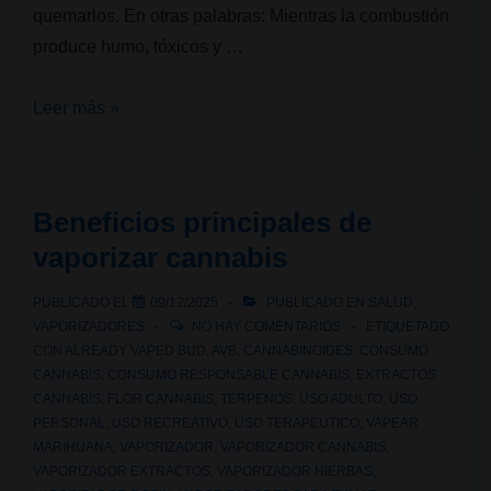
quemarlos. En otras palabras: Mientras la combustión
produce humo, tóxicos y …
¿Qué
Leer más »
es
vaporizar
y
Beneficios principales de
cómo
vaporizar cannabis
funciona?
PUBLICADO EL
09/12/2025
PUBLICADO EN
SALUD
,
VAPORIZADORES
NO HAY COMENTARIOS
ETIQUETADO
CON
ALREADY VAPED BUD
,
AVB
,
CANNABINOIDES
,
CONSUMO
CANNABIS
,
CONSUMO RESPONSABLE CANNABIS
,
EXTRACTOS
CANNABIS
,
FLOR CANNABIS
,
TERPENOS
,
USO ADULTO
,
USO
PERSONAL
,
USO RECREATIVO
,
USO TERAPEUTICO
,
VAPEAR
MARIHUANA
,
VAPORIZADOR
,
VAPORIZADOR CANNABIS
,
VAPORIZADOR EXTRACTOS
,
VAPORIZADOR HIERBAS
,