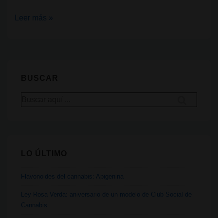
¿Cómo
Leer más »
empezó
realmente
la
prohibición
BUSCAR
del
Buscar
cannabis?
por:
LO ÚLTIMO
Flavonoides del cannabis: Apigenina
Ley Rosa Verda: aniversario de un modelo de Club Social de
Cannabis