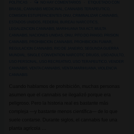
POLÍTICAS
NO HAY COMENTARIOS
ETIQUETADO CON
BRASIL
,
CANNABIS MEDICINAL
,
CANNABIS TERAPEUTICO
,
COMISION ESTUPEFACIENTES ONU
,
CRIMINALIZAR CANNABIS
,
ESTADOS UNIDOS
,
FEDERAL BUREAU NARCOTICS
,
LEGALIZACION CANNABIS
,
MARIHUANA TAX ACT
,
MULTA
CANNABIS
,
NACIONES UNIDAS
,
ONU
,
PITO DO PANGO
,
PRISION
CANNABIS
,
PROHIBICION CANNABIS
,
PROHIBICION FUMAR
,
REGULACION CANNABIS
,
RIO DE JANEIRO
,
SEGUNDA GUERRA
MUNDIAL
,
SINGLE CONVENTION NARCOTIC DRUGS
,
USO ADULTO
,
USO PERSONAL
,
USO RECREATIVO
,
USO TERAPEUTICO
,
VENDER
CANNABIS
,
VENTA CANNABIS
,
VENTA MARIHUANA
,
VIOLENCIA
CANNABIS
Cuando hablamos de prohibición, muchas personas
asumen que el cannabis se ilegalizó porque era
peligroso. Pero la historia real es bastante más
compleja —y bastante menos científica— de lo que
suele contarse. Durante siglos, el cannabis fue una
planta agrícola …