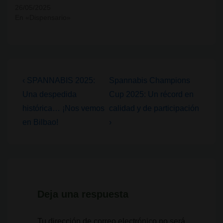
26/05/2025
En «Dispensario»
Navegación
La
La
‹ SPANNABIS 2025:
Spannabis Champions
entrada
entrada
de
Una despedida
Cup 2025: Un récord en
anterior
siguiente
histórica… ¡Nos vemos
calidad y de participación
entradas
es
es
en Bilbao!
›
Deja una respuesta
Tu dirección de correo electrónico no será