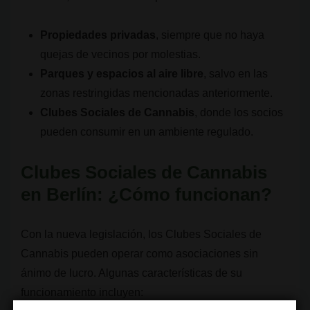
Propiedades privadas
, siempre que no haya
quejas de vecinos por molestias.
Parques y espacios al aire libre
, salvo en las
zonas restringidas mencionadas anteriormente.
Clubes Sociales de Cannabis
, donde los socios
pueden consumir en un ambiente regulado.
Clubes Sociales de Cannabis
en Berlín: ¿Cómo funcionan?
Con la nueva legislación, los Clubes Sociales de
Cannabis pueden operar como asociaciones sin
ánimo de lucro. Algunas características de su
funcionamiento incluyen: