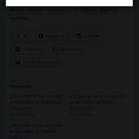
emergen como una opción legal y controlada para
quienes deseen consumir en un entorno seguro y
regulado.
X
Facebook
LinkedIn
Telegram
WhatsApp
Correo electrónico
Relacionado
¿Se puede fumar cannabis
¿Se puede fumar cannabis
en las calles de Barcelona?
en las calles de Bilbao?
31/01/2025
01/09/2025
En «Clubes»
En «Clubes»
¿Se puede fumar cannabis
en las calles de Estados
Unidos?