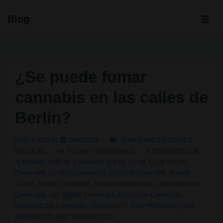
↓
Blog
Saltar
ME
al
contenido
principal
¿Se puede fumar
cannabis en las calles de
Berlín?
PUBLICADO EL
28/03/2025
PUBLICADO EN
CLUBES
,
POLÍTICAS
NO HAY COMENTARIOS
ETIQUETADO CON
ALEMANIA
,
BERLIN
,
CANNABIS SOCIAL CLUB
,
CLUB SOCIAL
CANNABIS
,
CLUBES CANNABIS
,
CULTIVO CANNABIS
,
FUMAR
CALLE
,
FUMAR CANNABIS
,
FUMAR MARIHUANA
,
LEGALIZACION
CANNABIS
,
LEY SOBRE CANNABIS
,
POSESION CANNABIS
,
REGULACION CANNABIS
,
USO ADULTO
,
USO PERSONAL
,
USO
RECREATIVO
,
USO TERAPEUTICO