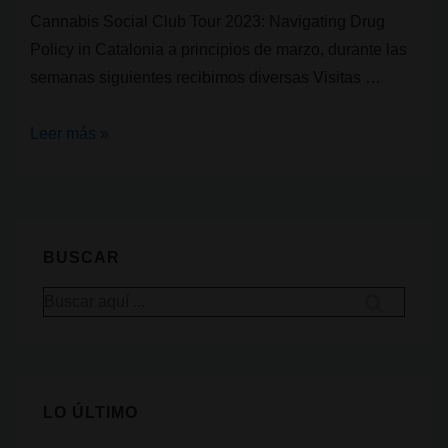
Cannabis Social Club Tour 2023: Navigating Drug
Policy in Catalonia a principios de marzo, durante las
semanas siguientes recibimos diversas Visitas …
CSC
Leer más »
y
la
creación
de
BUSCAR
políticas
Buscar
de
por:
drogas
II.
Visitas
LO ÚLTIMO
de
Alemania: