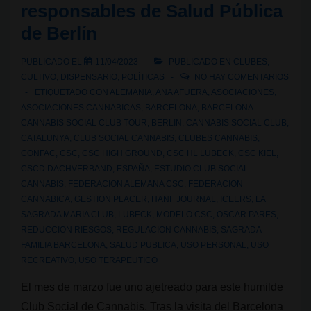
responsables de Salud Pública
de Berlín
PUBLICADO EL
11/04/2023
PUBLICADO EN
CLUBES
,
CULTIVO
,
DISPENSARIO
,
POLÍTICAS
NO HAY COMENTARIOS
ETIQUETADO CON
ALEMANIA
,
ANA AFUERA
,
ASOCIACIONES
,
ASOCIACIONES CANNABICAS
,
BARCELONA
,
BARCELONA
CANNABIS SOCIAL CLUB TOUR
,
BERLIN
,
CANNABIS SOCIAL CLUB
,
CATALUNYA
,
CLUB SOCIAL CANNABIS
,
CLUBES CANNABIS
,
CONFAC
,
CSC
,
CSC HIGH GROUND
,
CSC HL LUBECK
,
CSC KIEL
,
CSCD DACHVERBAND
,
ESPAÑA
,
ESTUDIO CLUB SOCIAL
CANNABIS
,
FEDERACION ALEMANA CSC
,
FEDERACION
CANNABICA
,
GESTION PLACER
,
HANF JOURNAL
,
ICEERS
,
LA
SAGRADA MARIA CLUB
,
LUBECK
,
MODELO CSC
,
OSCAR PARES
,
REDUCCION RIESGOS
,
REGULACION CANNABIS
,
SAGRADA
FAMILIA BARCELONA
,
SALUD PUBLICA
,
USO PERSONAL
,
USO
RECREATIVO
,
USO TERAPEUTICO
El mes de marzo fue uno ajetreado para este humilde
Club Social de Cannabis. Tras la visita del Barcelona