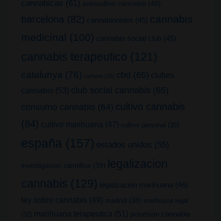
cannabicas
(61)
autocultivo cannabis
(40)
cannabis
barcelona
(82)
cannabinoides
(45)
medicinal
(100)
cannabis social club
(45)
cannabis terapeutico
(121)
catalunya
(76)
cbd
(65)
clubes
cañamo
(26)
club social cannabis
(65)
cannabis
(53)
cultivo cannabis
consumo cannabis
(64)
(84)
cultivo marihuana
(47)
cultivo personal
(35)
españa
(157)
estados unidos
(55)
legalizacion
investigacion cientifica
(39)
cannabis
(129)
legalizacion marihuana
(46)
ley sobre cannabis
(49)
madrid
(38)
marihuana legal
marihuana terapeutica
(51)
posesion cannabis
(32)