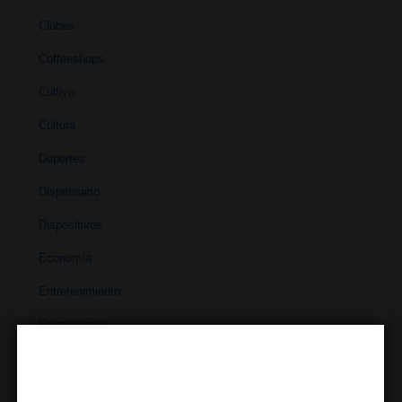
Clubes
Coffeeshops
Cultivo
Cultura
Deportes
Dispensario
Dispositivos
Economía
Entretenimiento
Extracciones
Ferias
Finanzas