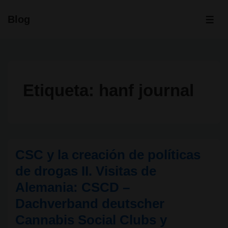
↓
Blog
Saltar
ME
al
contenido
principal
Etiqueta:
hanf journal
CSC y la creación de políticas
de drogas II. Visitas de
Alemania: CSCD –
Dachverband deutscher
Cannabis Social Clubs y