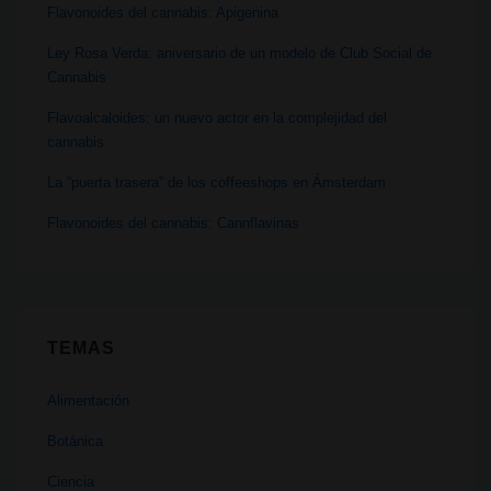
Flavonoides del cannabis: Apigenina
CSCD
–
Ley Rosa Verda: aniversario de un modelo de Club Social de
Cannabis
Dachverband
deutscher
Flavoalcaloides: un nuevo actor en la complejidad del
cannabis
Cannabis
Social
La “puerta trasera” de los coffeeshops en Ámsterdam
Clubs
Flavonoides del cannabis: Cannflavinas
y
responsables
de
Salud
TEMAS
Pública
de
Alimentación
Berlín
Botánica
Ciencia