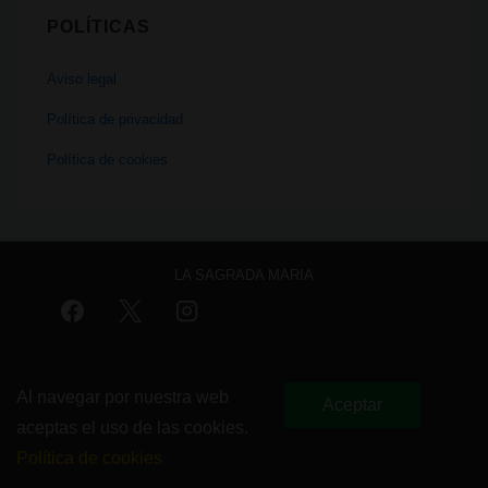
POLÍTICAS
Aviso legal
Política de privacidad
Política de cookies
LA SAGRADA MARIA
Menú
Aviso legal
Política de privacidad
Política de cookies
del
Al navegar por nuestra web
Aceptar
aceptas el uso de las cookies.
pie
Copyright © 2026
La Sagrada Maria Club
Política de cookies
de