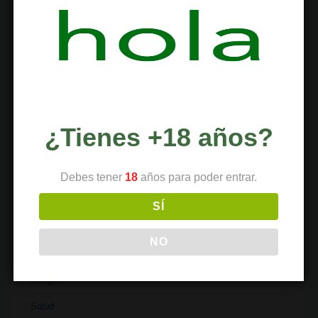
Historia
Industria
Institutos
Investigación
Literatura
¿Tienes +18 años?
Materiales
Medicina
Debes tener
18
años para poder entrar.
Parafernalia
SÍ
Políticas
NO
Recetas
Religión
Salud