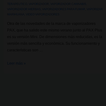
TERAPEUTICO
,
VAPORIZADOR
,
VAPORIZADOR CANNABIS
,
VAPORIZADOR HIERBAS
,
VAPORIZADORES PARA FUMAR
,
VAPORIZAR
MARIHUANA
,
VIDEO VAPORIZADORES
Otra de las novedades de la marca de vaporizadores
PAX, que ha salido este mismo verano junto al PAX Plus
es su versión Mini. De dimensiones más reducidas, es la
versión más sencilla y econòmica. Su funcionamiento y
características son …
Vaporizador
Leer más »
de
cannabis:
Pax
Mini