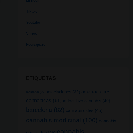
Linkedin
Tiktok
Youtube
Vimeo
Foursquare
ETIQUETAS
asociaciones
asociaciones
(39)
alemania
(27)
cannabicas
(61)
autocultivo cannabis
(40)
barcelona
(82)
cannabinoides
(45)
cannabis medicinal
(100)
cannabis
cannabis
social club
(45)