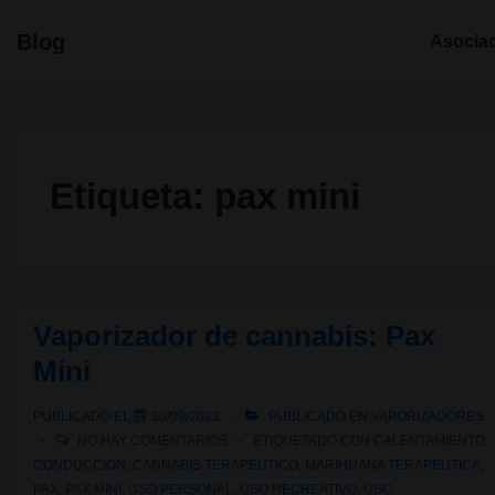
↓
Navegació
Blog
Asocia
Saltar
principal
al
contenido
principal
Etiqueta:
pax mini
Vaporizador de cannabis: Pax
Mini
PUBLICADO EL
30/09/2023
PUBLICADO EN
VAPORIZADORES
NO HAY COMENTARIOS
ETIQUETADO CON
CALENTAMIENTO
CONDUCCION
,
CANNABIS TERAPEUTICO
,
MARIHUANA TERAPEUTICA
,
PAX
,
PAX MINI
,
USO PERSONAL
,
USO RECREATIVO
,
USO