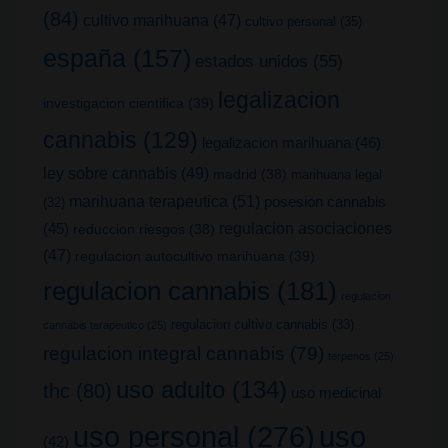
(84)
cultivo marihuana
(47)
cultivo personal
(35)
españa
(157)
estados unidos
(55)
legalizacion
investigacion cientifica
(39)
cannabis
(129)
legalizacion marihuana
(46)
ley sobre cannabis
(49)
madrid
(38)
marihuana legal
marihuana terapeutica
(51)
posesion cannabis
(32)
(45)
regulacion asociaciones
reduccion riesgos
(38)
(47)
regulacion autocultivo marihuana
(39)
regulacion cannabis
(181)
regulacion
regulacion cultivo cannabis
(33)
cannabis terapeutico
(25)
regulacion integral cannabis
(79)
terpenos
(25)
uso adulto
(134)
thc
(80)
uso medicinal
uso
uso personal
(276)
(42)