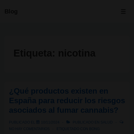
↓
Blog
Saltar
ME
al
contenido
principal
Etiqueta:
nicotina
¿Qué productos existen en
España para reducir los riesgos
asociados al fumar cannabis?
PUBLICADO EL
10/11/2024
PUBLICADO EN
SALUD
NO HAY COMENTARIOS
ETIQUETADO CON
BONG