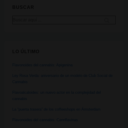
España
BUSCAR
para
Buscar
reducir
por:
los
riesgos
asociados
LO ÚLTIMO
al
fumar
Flavonoides del cannabis: Apigenina
cannabis?
Ley Rosa Verda: aniversario de un modelo de Club Social de
Cannabis
Flavoalcaloides: un nuevo actor en la complejidad del
cannabis
La “puerta trasera” de los coffeeshops en Ámsterdam
Flavonoides del cannabis: Cannflavinas