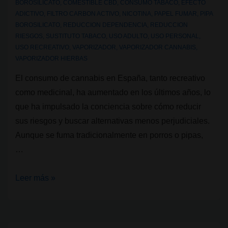
BOROSILICATO
,
COMESTIBLE CBD
,
CONSUMO TABACO
,
EFECTO
ADICTIVO
,
FILTRO CARBON ACTIVO
,
NICOTINA
,
PAPEL FUMAR
,
PIPA
BOROSILICATO
,
REDUCCION DEPENDENCIA
,
REDUCCION
RIESGOS
,
SUSTITUTO TABACO
,
USO ADULTO
,
USO PERSONAL
,
USO RECREATIVO
,
VAPORIZADOR
,
VAPORIZADOR CANNABIS
,
VAPORIZADOR HIERBAS
El consumo de cannabis en España, tanto recreativo
como medicinal, ha aumentado en los últimos años, lo
que ha impulsado la conciencia sobre cómo reducir
sus riesgos y buscar alternativas menos perjudiciales.
Aunque se fuma tradicionalmente en porros o pipas,
…
¿Qué
Leer más »
productos
existen
en