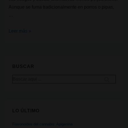
Aunque se fuma tradicionalmente en porros o pipas,
…
¿Qué
Leer más »
productos
existen
en
España
BUSCAR
para
Buscar
reducir
por:
los
riesgos
asociados
LO ÚLTIMO
al
fumar
Flavonoides del cannabis: Apigenina
cannabis?