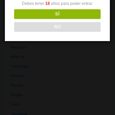
Debes tener
18
años para poder entrar.
Industria
SÍ
Institutos
NO
Investigación
Literatura
Materiales
Medicina
Parafernalia
Políticas
Recetas
Religión
Salud
Tecnología