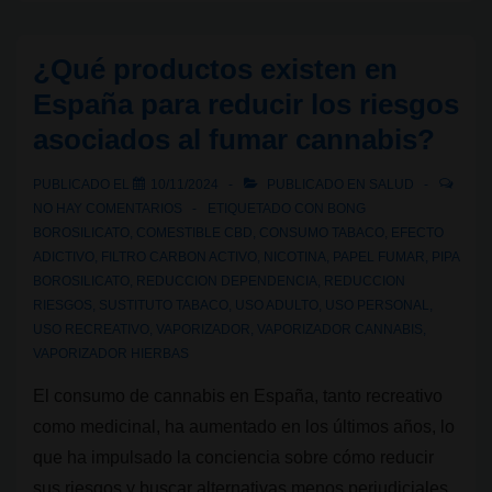
con
tabaco:
¿Qué productos existen en
Pros,
España para reducir los riesgos
contras
asociados al fumar cannabis?
y
alternativas
PUBLICADO EL
10/11/2024
PUBLICADO EN
SALUD
saludables
NO HAY COMENTARIOS
ETIQUETADO CON
BONG
BOROSILICATO
,
COMESTIBLE CBD
,
CONSUMO TABACO
,
EFECTO
ADICTIVO
,
FILTRO CARBON ACTIVO
,
NICOTINA
,
PAPEL FUMAR
,
PIPA
BOROSILICATO
,
REDUCCION DEPENDENCIA
,
REDUCCION
RIESGOS
,
SUSTITUTO TABACO
,
USO ADULTO
,
USO PERSONAL
,
USO RECREATIVO
,
VAPORIZADOR
,
VAPORIZADOR CANNABIS
,
VAPORIZADOR HIERBAS
El consumo de cannabis en España, tanto recreativo
como medicinal, ha aumentado en los últimos años, lo
que ha impulsado la conciencia sobre cómo reducir
sus riesgos y buscar alternativas menos perjudiciales.