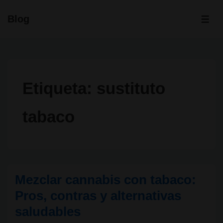
↓
Blog
Saltar
ME
al
contenido
principal
Etiqueta:
sustituto
tabaco
Mezclar cannabis con tabaco:
Pros, contras y alternativas
saludables