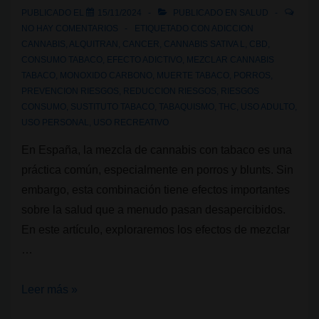
PUBLICADO EL
15/11/2024
PUBLICADO EN
SALUD
NO HAY COMENTARIOS
ETIQUETADO CON
ADICCION
CANNABIS
,
ALQUITRAN
,
CANCER
,
CANNABIS SATIVA L
,
CBD
,
CONSUMO TABACO
,
EFECTO ADICTIVO
,
MEZCLAR CANNABIS
TABACO
,
MONOXIDO CARBONO
,
MUERTE TABACO
,
PORROS
,
PREVENCION RIESGOS
,
REDUCCION RIESGOS
,
RIESGOS
CONSUMO
,
SUSTITUTO TABACO
,
TABAQUISMO
,
THC
,
USO ADULTO
,
USO PERSONAL
,
USO RECREATIVO
En España, la mezcla de cannabis con tabaco es una
práctica común, especialmente en porros y blunts. Sin
embargo, esta combinación tiene efectos importantes
sobre la salud que a menudo pasan desapercibidos.
En este artículo, exploraremos los efectos de mezclar
…
Mezclar
Leer más »
cannabis