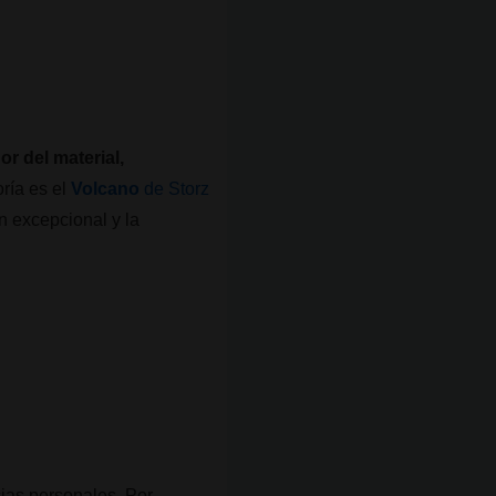
or del material,
ría es el
Volcano
de Storz
n excepcional y la
ias personales. Por