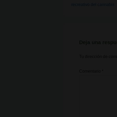
entrada
de
recreativo del cannabis
anterior
entradas
es
Deja una respu
Tu dirección de corr
Comentario
*