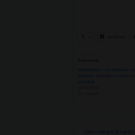
Vaporizador de cannabis:
X
Facebook
Relacionado
Vaporización con cannabis: 
funciona, qué tipos existen y c
conviene
16/01/2026
En «Salud»
Navegación
La
‹ Ohio votó por la legali