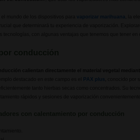
 el mundo de los dispositivos para
vaporizar marihuana
, la e
rucial que determinará tu experiencia de vaporización. Explora
 tecnologías, con algunas ventajas que tenemos que tener en 
por conducción
ducción calientan directamente el material vegetal median
jemplo destacado en este campo es el
PAX plus
,
conocido por s
eficientemente tanto hierbas secas como concentrados. Su tec
ntamiento rápidos y sesiones de vaporización convenientemente
zadores con calentamiento por conducción
ntamiento.
al.