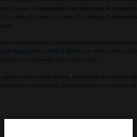
lidad y rapidez,
un vaporizador con tecnología de conducci
oras la calidad del sabor y la extracción completa, el
calentamie
ra ti.
ección entre conducción y convección dependerá de tus preferen
rca de vaporizadores Storz & Bickel
, que combina ambas tecn
de adaptarse a diferentes estilos de consumo.
 aspectos como tu estilo de vida, preferencias de sabor y la imp
ción continúa evolucionando, proporcionando a los usuarios de