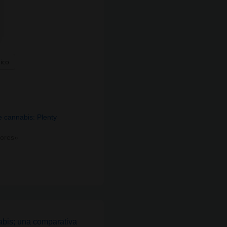
nico
e cannabis: Plenty
dores»
bis; una comparativa