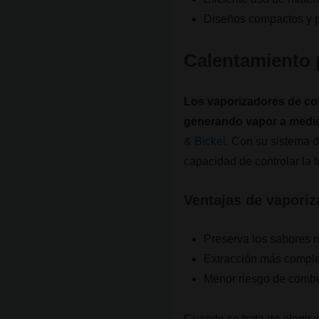
Diseños compactos y po
Calentamiento 
Los vaporizadores de conv
generando vapor a medida
& Bickel
. Con su sistema 
capacidad de controlar la 
Ventajas de vapori
Preserva los sabores n
Extracción más compl
Menor riesgo de combu
Cuando se trata de elegir