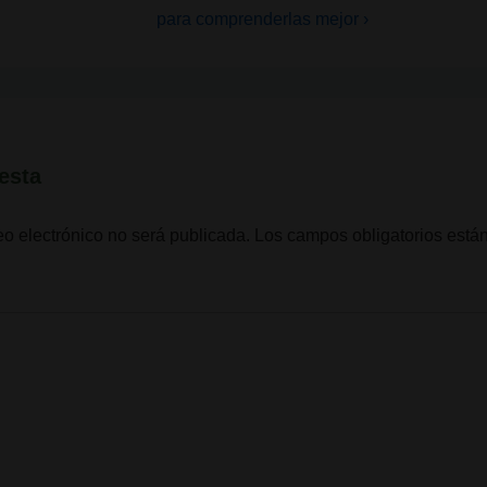
entrada
para comprenderlas mejor ›
siguiente
es
esta
eo electrónico no será publicada.
Los campos obligatorios est