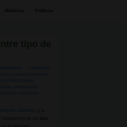
Medicina
Políticas
ntre tipo de
COMENTARIOS
ETIQUETADO
UTICO
,
CONSUMO CANNABIS
,
LUS
,
STORZ & BICKEL
,
IZADOR
,
VAPORIZADOR
ARA FUMAR
,
VAPORIZAR
consumir cannabis
, y la
lo hablaremos de los
dos
 en el mercado.