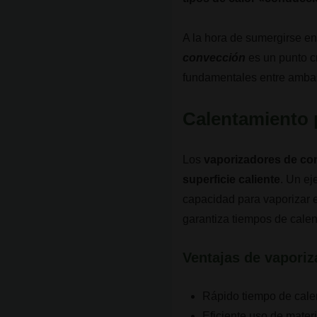
A la hora de sumergirse en
convección
es un punto c
fundamentales entre ambas
Calentamiento 
Los
vaporizadores de con
superficie caliente
. Un e
capacidad para vaporizar 
garantiza tiempos de cale
Ventajas de vapori
Rápido tiempo de cale
Eficiente uso de materi