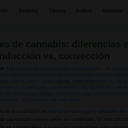
n
ción
Botánica
Ciencia
Cultura
Industria
s de cannabis: diferencias e
onducción vs. convección
PUBLICADO EN
SALUD
,
TECNOLOGÍA
,
VAPORIZADORES
NO HAY 
CION
,
CALENTAMIENTO CONVECCION
,
CANNABINOIDES
,
CANNABIS TERAPE
ABIS
,
CRAFTY
,
CRAFTY+
,
FLOR CANNABIS
,
FUMAR MARIHUANA
,
PAX
,
PAX P
DEPORTIVO
,
USO PERSONAL
,
USO RECREATIVO
,
USO TERAPEUTICO
,
VAPOR
RACTOS
,
VAPORIZADOR HIERBAS
,
VAPORIZADOR ROSIN
,
VAPORIZADORES P
NO CLASSIC
,
VOLCANO GOLD
,
VOLCANO HIBRID
cia de la combustión,
es una forma más segura y saludable de 
 de vaporización a veces puede ser complicado. En este artícu
ión vs. convección»
, que usar los vaporizadores más comunes