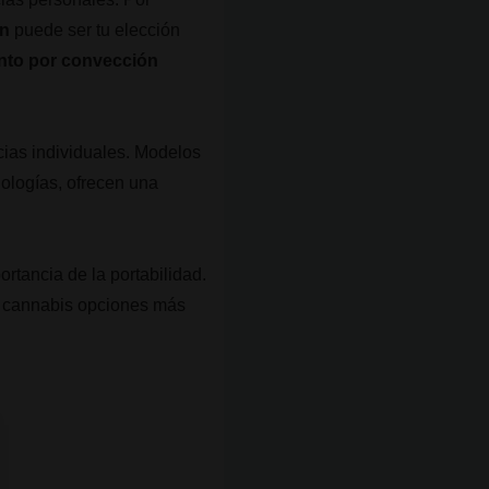
ón
puede ser tu elección
nto por convección
cias individuales. Modelos
ologías, ofrecen una
ortancia de la portabilidad.
l cannabis opciones más
Vaporizador de cannabis: Pax Mini