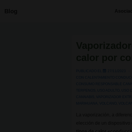
↓
Navegació
Blog
Asocia
Saltar
principal
al
contenido
principal
Vaporizadore
calor por c
PUBLICADO EL
27/11/2023
CON
CALENTAMIENTO CONDUC
CONSUMO RESPONSABLE CANN
TERPENOS
,
USO ADULTO
,
USO 
CANNABIS
,
VAPORIZADOR EXT
MARIHUANA
,
VOLCANO
,
VOLCA
La vaporización, a diferen
elección de un dispositivo
tipos de calor «conducc