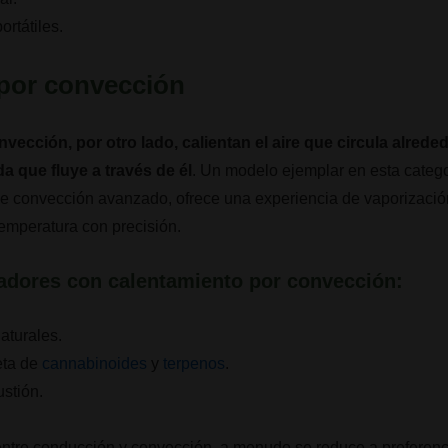
rtátiles.
por convección
ección, por otro lado, calientan el aire que circula alreded
 que fluye a través de él
. Un modelo ejemplar en esta catego
de convección avanzado, ofrece una experiencia de vaporizació
temperatura con precisión.
zadores con calentamiento por
convección:
aturales.
eta de
cannabinoides
y
terpenos
.
stión.
 entre conducción y convección, a menudo se reduce a preferenc