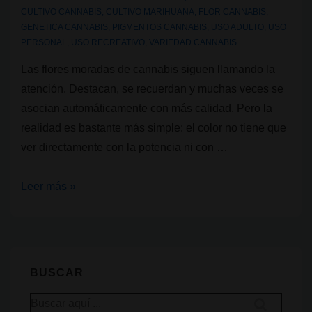
CULTIVO CANNABIS
,
CULTIVO MARIHUANA
,
FLOR CANNABIS
,
GENETICA CANNABIS
,
PIGMENTOS CANNABIS
,
USO ADULTO
,
USO
PERSONAL
,
USO RECREATIVO
,
VARIEDAD CANNABIS
Las flores moradas de cannabis siguen llamando la
atención. Destacan, se recuerdan y muchas veces se
asocian automáticamente con más calidad. Pero la
realidad es bastante más simple: el color no tiene que
ver directamente con la potencia ni con …
¿Por
Leer más »
qué
algunas
variedades
de
BUSCAR
cannabis
Buscar
son