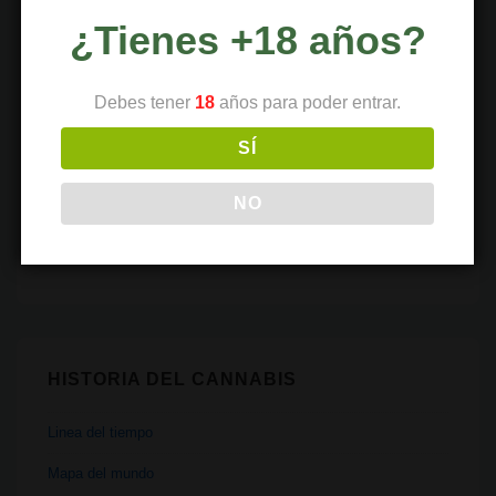
Políticas
¿Tienes +18 años?
Recetas
Religión
Debes tener
18
años para poder entrar.
Salud
SÍ
Tecnología
NO
Transporte
Vaporizadores
HISTORIA DEL CANNABIS
Linea del tiempo
Mapa del mundo