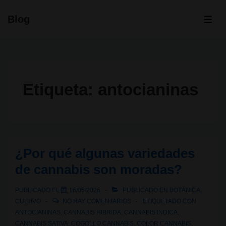
↓
Blog
Saltar
ME
al
contenido
principal
Etiqueta:
antocianinas
¿Por qué algunas variedades
de cannabis son moradas?
PUBLICADO EL
16/05/2026
PUBLICADO EN
BOTÁNICA
,
CULTIVO
NO HAY COMENTARIOS
ETIQUETADO CON
ANTOCIANINAS
,
CANNABIS HIBRIDA
,
CANNABIS INDICA
,
CANNABIS SATIVA
,
COGOLLO CANNABIS
,
COLOR CANNABIS
,