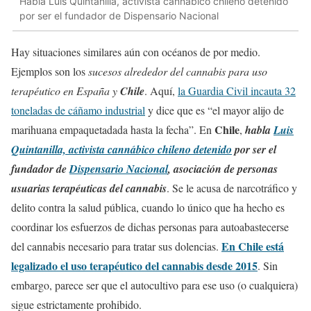
Habla Luis Quintanilla, activista cannábico chileno detenido
por ser el fundador de Dispensario Nacional
Hay situaciones similares aún con océanos de por medio.
Ejemplos son los
sucesos alrededor del cannabis para uso
terapéutico en España y
Chile
. Aquí,
la Guardia Civil incauta 32
toneladas de cáñamo industrial
y dice que es “el mayor alijo de
Chile
marihuana empaquetadada hasta la fecha”. En
,
habla
Luis
Quintanilla, activista cannábico chileno detenido
por ser el
fundador de
Dispensario Nacional
, asociación de personas
usuarias terapéuticas del cannabis
. Se le acusa de narcotráfico y
delito contra la salud pública, cuando lo único que ha hecho es
coordinar los esfuerzos de dichas personas para autoabastecerse
En Chile está
del cannabis necesario para tratar sus dolencias.
legalizado el uso terapéutico del cannabis desde 2015
. Sin
embargo, parece ser que el autocultivo para ese uso (o cualquiera)
sigue estrictamente prohibido.