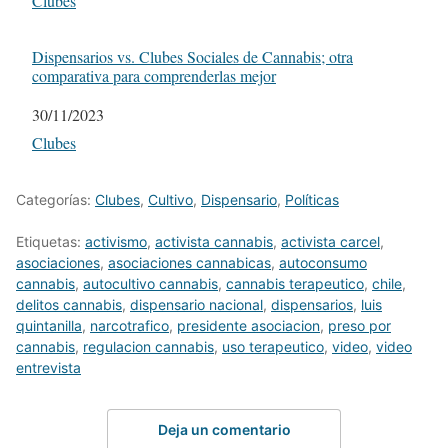
Respecto a
Clubes
Dispensarios vs. Clubes Sociales de Cannabis; otra
comparativa para comprenderlas mejor
Fecha
30/11/2023
Respecto a
Clubes
Categorías:
Clubes
,
Cultivo
,
Dispensario
,
Políticas
Etiquetas:
activismo
,
activista cannabis
,
activista carcel
,
asociaciones
,
asociaciones cannabicas
,
autoconsumo
cannabis
,
autocultivo cannabis
,
cannabis terapeutico
,
chile
,
delitos cannabis
,
dispensario nacional
,
dispensarios
,
luis
quintanilla
,
narcotrafico
,
presidente asociacion
,
preso por
cannabis
,
regulacion cannabis
,
uso terapeutico
,
video
,
video
entrevista
Deja un comentario