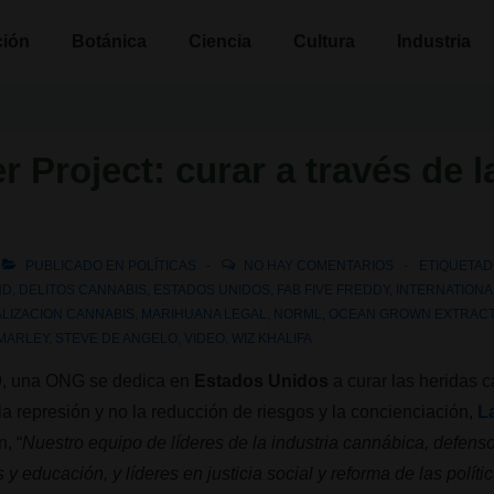
n
ción
Botánica
Ciencia
Cultura
Industria
r Project: curar a través de la
PUBLICADO EN
POLÍTICAS
NO HAY COMENTARIOS
ETIQUETA
ND
,
DELITOS CANNABIS
,
ESTADOS UNIDOS
,
FAB FIVE FREDDY
,
INTERNATIONA
LIZACION CANNABIS
,
MARIHUANA LEGAL
,
NORML
,
OCEAN GROWN EXTRAC
MARLEY
,
STEVE DE ANGELO
,
VIDEO
,
WIZ KHALIFA
9, una ONG se dedica en
Estados Unidos
a curar las heridas 
a represión y no la reducción de riesgos y la concienciación,
L
, “
Nuestro equipo de líderes de la industria cannábica, defensor
s y educación, y líderes en justicia social y reforma de las polít