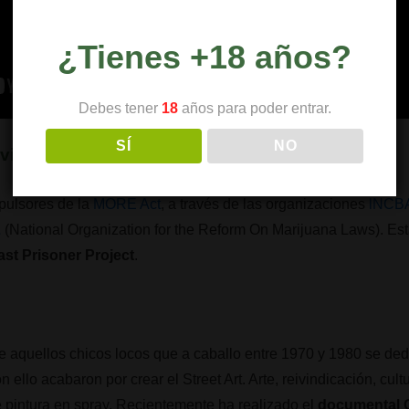
¿Tienes +18 años?
Debes tener
18
años para poder entrar.
SÍ
NO
vid Holland
pulsores de la
MORE Act
, a través de las organizaciones
lNCB
L
(National Organization for the Reform On Marijuana Laws). Es
ast Prisoner Project
.
 aquellos chicos locos que a caballo entre 1970 y 1980 se ded
llo acabaron por crear el Street Art. Arte, reivindicación, cult
 pintura en spray. Recientemente ha realizado el
documental G