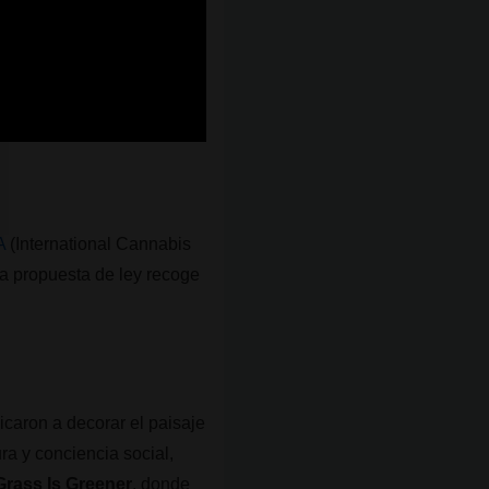
A
(International Cannabis
ta propuesta de ley recoge
icaron a decorar el paisaje
ura y conciencia social,
rass Is Greener
, donde