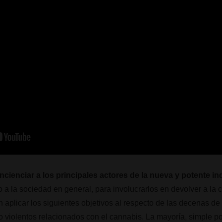
ncienciar a los principales actores de la nueva y potente in
o a la sociedad en general, para involucrarlos en devolver a la
n aplicar los siguientes objetivos al respecto de las decenas d
o violentos relacionados con el cannabis. La mayoría, simple 