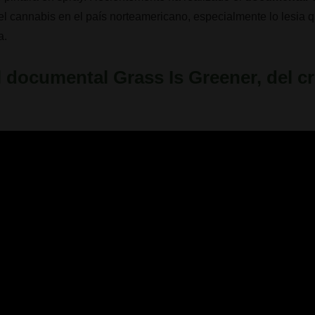
del cannabis en el país norteamericano, especialmente lo lesia q
ta.
el documental Grass Is Greener, del c