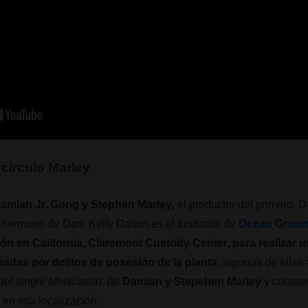
 círculo Marley
amian Jr. Gong y Stephen Marley
, el productor del primero, 
El hermano de Dan, Kelly Dalton es el fundador de
Ocean Grown
ón en California, Claremont Custody Center, para realizar u
nadas por delitos de posesión de la planta
, algunas de ellas
 del single
Medication
, de
Damian y Stepehen Marley
y colabo
o en esa localización.