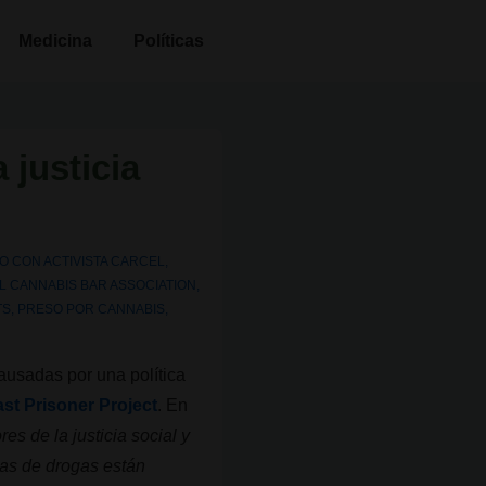
Medicina
Políticas
 justicia
DO CON
ACTIVISTA CARCEL
,
L CANNABIS BAR ASSOCIATION
,
TS
,
PRESO POR CANNABIS
,
causadas por una política
ast Prisoner Project
. En
es de la justicia social y
icas de drogas están