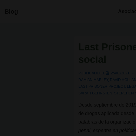
↓
Navegació
Blog
Asocia
Saltar
principal
al
contenido
principal
Last Prisone
social
PUBLICADO EL
25/01/2021
DAMIAN MARLEY
,
DAVID HOLLA
LAST PRISONER PROJECT
,
LEGA
SARAH GEHRSTEN
,
STEPEHEN 
Desde septiembre de 201
de drogas aplicada desde l
palabras de la organización
penal, expertos en política