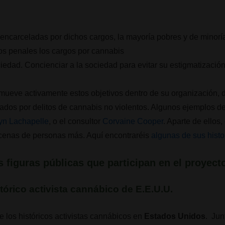
 encarceladas por dichos cargos, la mayoría pobres y de minorí
ros penales los cargos por cannabis
ciedad. Concienciar a la sociedad para evitar su estigmatizació
mueve activamente estos objetivos dentro de su organización, 
ados por delitos de cannabis no violentos. Algunos ejemplos de
yn Lachapelle
, o el consultor
Corvaine Cooper
. Aparte de ellos,
cenas de personas más. Aquí encontraréis
algunas de sus histo
es figuras públicas que participan en el proyect
tórico activista cannábico de E.E.U.U.
 los históricos activistas cannábicos en
Estados Unidos
. Ju