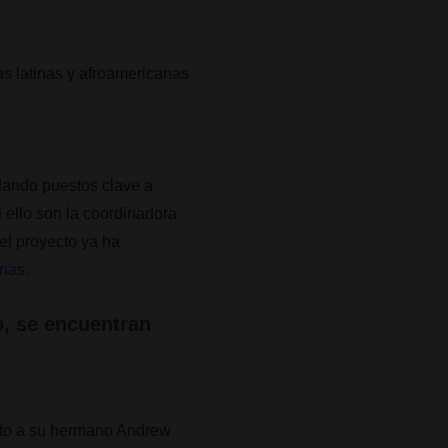
as latinas y afroamericanas
n
dando puestos clave a
 ello son la coordinadora
 el proyecto ya ha
rias
.
o, se encuentran
nto a su hermano Andrew