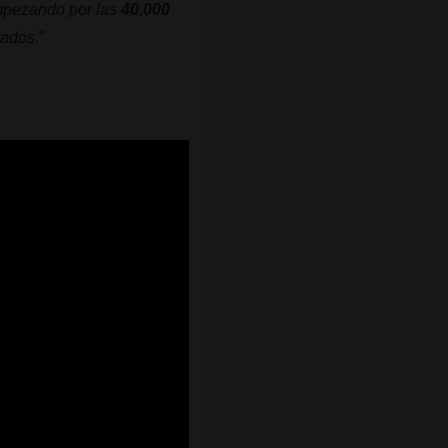
empezando por las
40.000
tados
.”