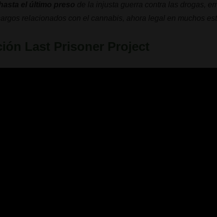
 hasta el último preso
de la injusta guerra contra las drogas, 
argos relacionados con el cannabis, ahora legal en muchos es
ión Last Prisoner Project