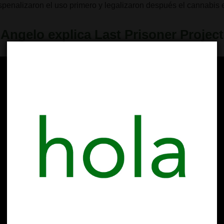
penalizaron el uso primero y legalizaron después el cannabis e
 Angelo explica
Last Prisoner Project