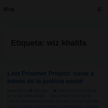
↓
Blog
Saltar
ME
al
contenido
principal
Etiqueta:
wiz khalifa
Last Prisoner Project: curar a
través de la justicia social
PUBLICADO EL
25/01/2021
PUBLICADO EN
POLÍTICAS
NO HAY COMENTARIOS
ETIQUETADO CON
ACTIVISTA
CARCEL
,
DAMIAN MARLEY
,
DAVID HOLLAND
,
DELITOS CANNABIS
,
ESTADOS UNIDOS
,
FAB FIVE FREDDY
,
INTERNATIONAL CANNABIS