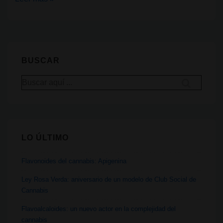
Famosos
que
tienen
marcas
BUSCAR
con
Buscar
productos
por:
cannabicos
LO ÚLTIMO
Flavonoides del cannabis: Apigenina
Ley Rosa Verda: aniversario de un modelo de Club Social de
Cannabis
Flavoalcaloides: un nuevo actor en la complejidad del
cannabis