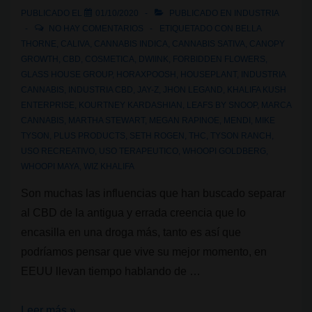
de
PUBLICADO EL
01/10/2020
PUBLICADO EN
INDUSTRIA
la
NO HAY COMENTARIOS
ETIQUETADO CON
BELLA
justicia
THORNE
,
CALIVA
,
CANNABIS INDICA
,
CANNABIS SATIVA
,
CANOPY
GROWTH
,
CBD
,
COSMETICA
,
DWIINK
,
FORBIDDEN FLOWERS
,
social
GLASS HOUSE GROUP
,
HORAXPOOSH
,
HOUSEPLANT
,
INDUSTRIA
CANNABIS
,
INDUSTRIA CBD
,
JAY-Z
,
JHON LEGAND
,
KHALIFA KUSH
ENTERPRISE
,
KOURTNEY KARDASHIAN
,
LEAFS BY SNOOP
,
MARCA
CANNABIS
,
MARTHA STEWART
,
MEGAN RAPINOE
,
MENDI
,
MIKE
TYSON
,
PLUS PRODUCTS
,
SETH ROGEN
,
THC
,
TYSON RANCH
,
USO RECREATIVO
,
USO TERAPEUTICO
,
WHOOPI GOLDBERG
,
WHOOPI MAYA
,
WIZ KHALIFA
Son muchas las influencias que han buscado separar
al CBD de la antigua y errada creencia que lo
encasilla en una droga más, tanto es así que
podríamos pensar que vive su mejor momento, en
EEUU llevan tiempo hablando de …
10
Leer más »