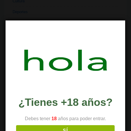
Cultura
Deportes
Dispensario
Dispositivos
Economía
Entretenimiento
Extracciones
Ferias
Finanzas
Historia
¿Tienes +18 años?
Industria
Debes tener
18
años para poder entrar.
Institutos
SÍ
Investigación