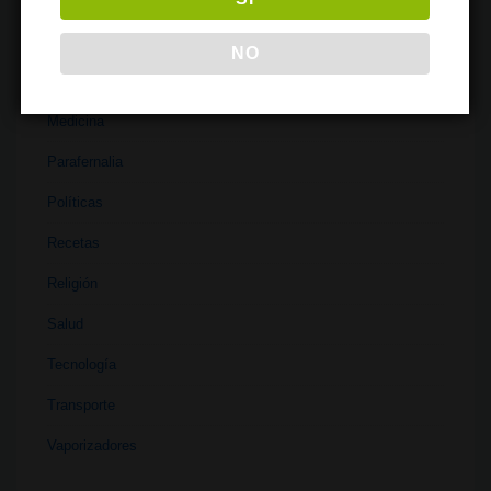
Literatura
NO
Materiales
Medicina
Parafernalia
Políticas
Recetas
Religión
Salud
Tecnología
Transporte
Vaporizadores