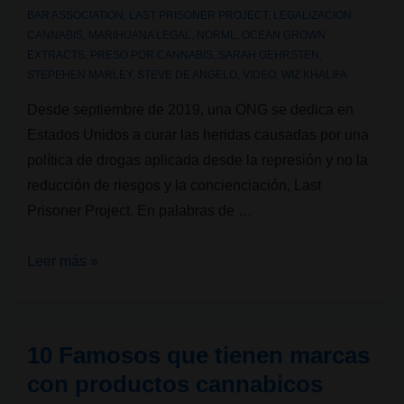
BAR ASSOCIATION
,
LAST PRISONER PROJECT
,
LEGALIZACION
CANNABIS
,
MARIHUANA LEGAL
,
NORML
,
OCEAN GROWN
EXTRACTS
,
PRESO POR CANNABIS
,
SARAH GEHRSTEN
,
STEPEHEN MARLEY
,
STEVE DE ANGELO
,
VIDEO
,
WIZ KHALIFA
Desde septiembre de 2019, una ONG se dedica en
Estados Unidos a curar las heridas causadas por una
política de drogas aplicada desde la represión y no la
reducción de riesgos y la concienciación, Last
Prisoner Project. En palabras de …
Last
Leer más »
Prisoner
Project:
curar
10 Famosos que tienen marcas
a
con productos cannabicos
través