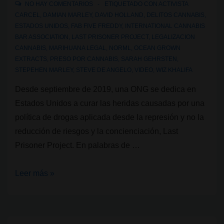
NO HAY COMENTARIOS
ETIQUETADO CON
ACTIVISTA
CARCEL
,
DAMIAN MARLEY
,
DAVID HOLLAND
,
DELITOS CANNABIS
,
ESTADOS UNIDOS
,
FAB FIVE FREDDY
,
INTERNATIONAL CANNABIS
BAR ASSOCIATION
,
LAST PRISONER PROJECT
,
LEGALIZACION
CANNABIS
,
MARIHUANA LEGAL
,
NORML
,
OCEAN GROWN
EXTRACTS
,
PRESO POR CANNABIS
,
SARAH GEHRSTEN
,
STEPEHEN MARLEY
,
STEVE DE ANGELO
,
VIDEO
,
WIZ KHALIFA
Desde septiembre de 2019, una ONG se dedica en
Estados Unidos a curar las heridas causadas por una
política de drogas aplicada desde la represión y no la
reducción de riesgos y la concienciación, Last
Prisoner Project. En palabras de …
Last
Leer más »
Prisoner
Project:
curar