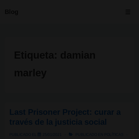
↓
Blog
Saltar
ME
al
contenido
principal
Etiqueta:
damian
marley
Last Prisoner Project: curar a
través de la justicia social
PUBLICADO EL
25/01/2021
PUBLICADO EN
POLÍTICAS