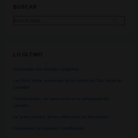
a
BUSCAR
través
Buscar
de
por:
la
justicia
social
LO ÚLTIMO
Flavonoides del cannabis: Apigenina
Ley Rosa Verda: aniversario de un modelo de Club Social de
Cannabis
Flavoalcaloides: un nuevo actor en la complejidad del
cannabis
La “puerta trasera” de los coffeeshops en Ámsterdam
Flavonoides del cannabis: Cannflavinas