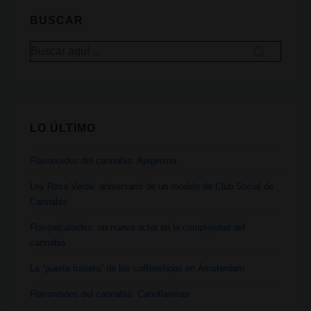
policial
BUSCAR
en
Buscar
un
por:
club
social
de
LO ÚLTIMO
cannabis
y
Flavonoides del cannabis: Apigenina
absuelve
a
Ley Rosa Verda: aniversario de un modelo de Club Social de
Cannabis
cuatro
personas
Flavoalcaloides: un nuevo actor en la complejidad del
cannabis
La “puerta trasera” de los coffeeshops en Ámsterdam
Flavonoides del cannabis: Cannflavinas