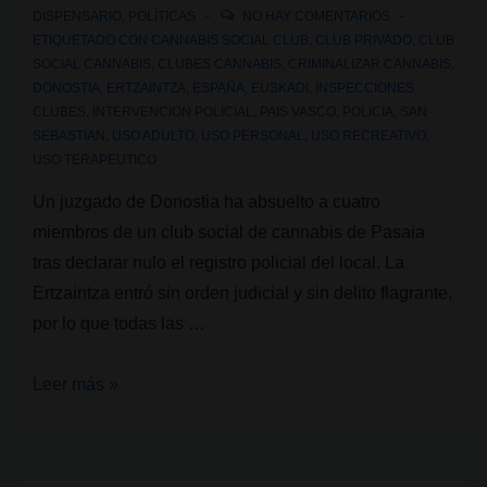
DISPENSARIO
,
POLÍTICAS
NO HAY COMENTARIOS
ETIQUETADO CON
CANNABIS SOCIAL CLUB
,
CLUB PRIVADO
,
CLUB
SOCIAL CANNABIS
,
CLUBES CANNABIS
,
CRIMINALIZAR CANNABIS
,
DONOSTIA
,
ERTZAINTZA
,
ESPAÑA
,
EUSKADI
,
INSPECCIONES
CLUBES
,
INTERVENCION POLICIAL
,
PAIS VASCO
,
POLICIA
,
SAN
SEBASTIAN
,
USO ADULTO
,
USO PERSONAL
,
USO RECREATIVO
,
USO TERAPEUTICO
Un juzgado de Donostia ha absuelto a cuatro
miembros de un club social de cannabis de Pasaia
tras declarar nulo el registro policial del local. La
Ertzaintza entró sin orden judicial y sin delito flagrante,
por lo que todas las …
Declarada
Leer más »
nula
un
registro