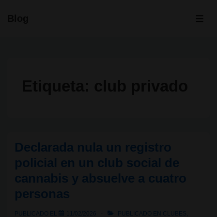
↓
Blog
Saltar
ME
al
contenido
principal
Etiqueta:
club privado
Declarada nula un registro
policial en un club social de
cannabis y absuelve a cuatro
personas
PUBLICADO EL
11/02/2026
PUBLICADO EN
CLUBES
,