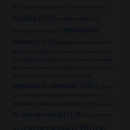
(84)
cultivo marihuana
(47)
cultivo personal
(35)
españa
(157)
estados unidos
(55)
legalizacion
investigacion cientifica
(39)
cannabis
(129)
legalizacion marihuana
(46)
ley sobre cannabis
(49)
madrid
(38)
marihuana legal
marihuana terapeutica
(51)
posesion cannabis
(32)
(45)
regulacion asociaciones
reduccion riesgos
(38)
(47)
regulacion autocultivo marihuana
(39)
regulacion cannabis
(181)
regulacion
regulacion cultivo cannabis
(33)
cannabis terapeutico
(25)
regulacion integral cannabis
(79)
terpenos
(25)
uso adulto
(134)
thc
(80)
uso medicinal
uso
uso personal
(276)
(42)