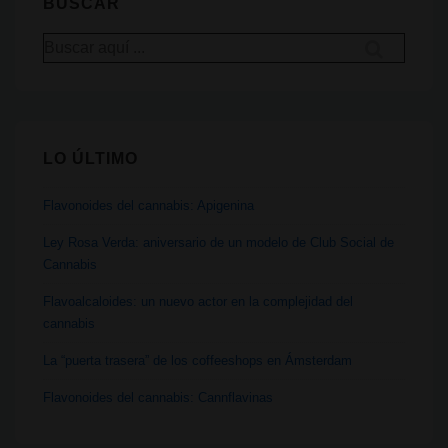
BUSCAR
resisten
Buscar
y
por:
renacen
LO ÚLTIMO
Flavonoides del cannabis: Apigenina
Ley Rosa Verda: aniversario de un modelo de Club Social de
Cannabis
Flavoalcaloides: un nuevo actor en la complejidad del
cannabis
La “puerta trasera” de los coffeeshops en Ámsterdam
Flavonoides del cannabis: Cannflavinas