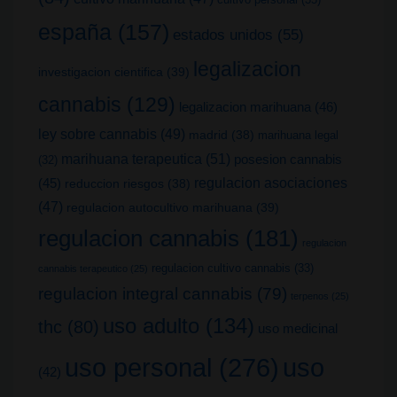
españa
(157)
estados unidos
(55)
legalizacion
investigacion cientifica
(39)
cannabis
(129)
legalizacion marihuana
(46)
ley sobre cannabis
(49)
madrid
(38)
marihuana legal
marihuana terapeutica
(51)
posesion cannabis
(32)
(45)
regulacion asociaciones
reduccion riesgos
(38)
(47)
regulacion autocultivo marihuana
(39)
regulacion cannabis
(181)
regulacion
regulacion cultivo cannabis
(33)
cannabis terapeutico
(25)
regulacion integral cannabis
(79)
terpenos
(25)
uso adulto
(134)
thc
(80)
uso medicinal
uso
uso personal
(276)
(42)