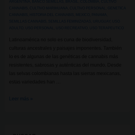
ARGENTINA
,
BANCO SEMILLAS
,
BRASIL
,
COLOMBIA
,
CULTIVO
CANNABIS
,
CULTIVO MARIHUANA
,
CULTIVO PERSONAL
,
GENETICA
CANNABIS
,
HISTORIA DEL CANNABIS
,
MEXICO
,
PANAMA
,
SEMILLAS CANNABIS
,
SEMILLAS FEMINIZADAS
,
URUGUAY
,
USO
ADULTO
,
USO PERSONAL
,
USO RECREATIVO
,
USO TERAPEUTICO
Latinoamérica no solo es cuna de biodiversidad,
culturas ancestrales y paisajes imponentes. También
lo es de algunas de las genéticas de cannabis más
resistentes, sabrosas y auténticas del mundo. Desde
las selvas colombianas hasta las sierras mexicanas,
estas variedades han …
Genéticas
Leer más »
de
cannabis:
Latinoamericanas
que