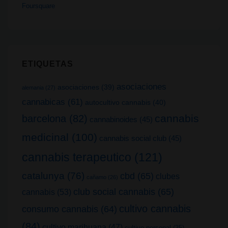
Foursquare
ETIQUETAS
asociaciones
asociaciones
(39)
alemania
(27)
cannabicas
(61)
autocultivo cannabis
(40)
cannabis
barcelona
(82)
cannabinoides
(45)
medicinal
(100)
cannabis social club
(45)
cannabis terapeutico
(121)
catalunya
(76)
cbd
(65)
clubes
cañamo
(26)
club social cannabis
(65)
cannabis
(53)
cultivo cannabis
consumo cannabis
(64)
(84)
cultivo marihuana
(47)
cultivo personal
(35)