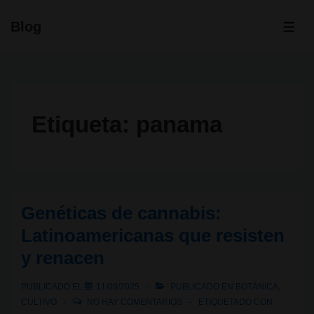
↓
Blog
Saltar
ME
al
contenido
principal
Etiqueta:
panama
Genéticas de cannabis:
Latinoamericanas que resisten
y renacen
PUBLICADO EL
11/09/2025
PUBLICADO EN
BOTÁNICA
,
CULTIVO
NO HAY COMENTARIOS
ETIQUETADO CON