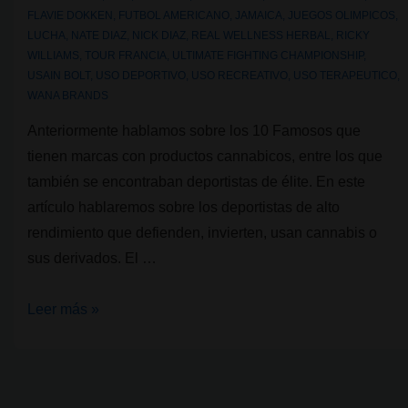
FLAVIE DOKKEN
,
FUTBOL AMERICANO
,
JAMAICA
,
JUEGOS OLIMPICOS
,
LUCHA
,
NATE DIAZ
,
NICK DIAZ
,
REAL WELLNESS HERBAL
,
RICKY
WILLIAMS
,
TOUR FRANCIA
,
ULTIMATE FIGHTING CHAMPIONSHIP
,
USAIN BOLT
,
USO DEPORTIVO
,
USO RECREATIVO
,
USO TERAPEUTICO
,
WANA BRANDS
Anteriormente hablamos sobre los 10 Famosos que
tienen marcas con productos cannabicos, entre los que
también se encontraban deportistas de élite. En este
artículo hablaremos sobre los deportistas de alto
rendimiento que defienden, invierten, usan cannabis o
sus derivados. El …
8
Leer más »
Atletas
de
alto