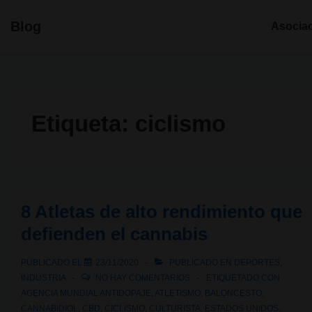
↓
Navegació
Blog
Asocia
Saltar
principal
al
contenido
principal
Etiqueta:
ciclismo
8 Atletas de alto rendimiento que
defienden el cannabis
PUBLICADO EL
23/11/2020
PUBLICADO EN
DEPORTES
,
INDUSTRIA
NO HAY COMENTARIOS
ETIQUETADO CON
AGENCIA MUNDIAL ANTIDOPAJE
,
ATLETISMO
,
BALONCESTO
,
CANNABIDIOL
,
CBD
,
CICLISMO
,
CULTURISTA
,
ESTADOS UNIDOS
,