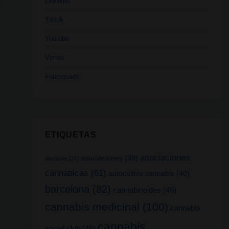
Linkedin
Tiktok
Youtube
Vimeo
Foursquare
ETIQUETAS
asociaciones
asociaciones
(39)
alemania
(27)
cannabicas
(61)
autocultivo cannabis
(40)
barcelona
(82)
cannabinoides
(45)
cannabis medicinal
(100)
cannabis
cannabis
social club
(45)