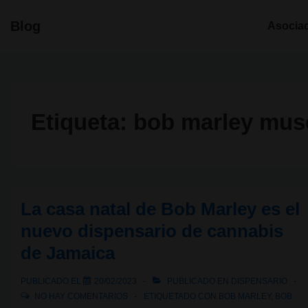
↓
Navegació
Blog
Asocia
Saltar
principal
al
contenido
principal
Etiqueta:
bob marley mu
La casa natal de Bob Marley es el
nuevo dispensario de cannabis
de Jamaica
PUBLICADO EL
20/02/2023
PUBLICADO EN
DISPENSARIO
NO HAY COMENTARIOS
ETIQUETADO CON
BOB MARLEY
,
BOB