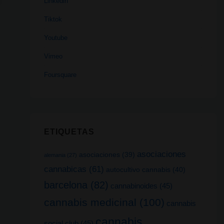
Linkedin
Tiktok
Youtube
Vimeo
Foursquare
ETIQUETAS
asociaciones
asociaciones
(39)
alemania
(27)
cannabicas
(61)
autocultivo cannabis
(40)
barcelona
(82)
cannabinoides
(45)
cannabis medicinal
(100)
cannabis
cannabis
social club
(45)