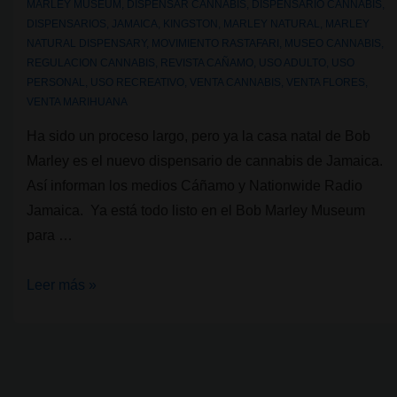
MARLEY MUSEUM
,
DISPENSAR CANNABIS
,
DISPENSARIO CANNABIS
,
DISPENSARIOS
,
JAMAICA
,
KINGSTON
,
MARLEY NATURAL
,
MARLEY
NATURAL DISPENSARY
,
MOVIMIENTO RASTAFARI
,
MUSEO CANNABIS
,
REGULACION CANNABIS
,
REVISTA CAÑAMO
,
USO ADULTO
,
USO
PERSONAL
,
USO RECREATIVO
,
VENTA CANNABIS
,
VENTA FLORES
,
VENTA MARIHUANA
Ha sido un proceso largo, pero ya la casa natal de Bob
Marley es el nuevo dispensario de cannabis de Jamaica.
Así informan los medios Cáñamo y Nationwide Radio
Jamaica. Ya está todo listo en el Bob Marley Museum
para …
La
Leer más »
casa
natal
de
Bob