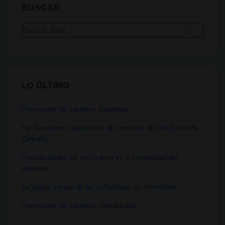
rendimiento
BUSCAR
que
Buscar
defienden
por:
el
cannabis
LO ÚLTIMO
Flavonoides del cannabis: Apigenina
Ley Rosa Verda: aniversario de un modelo de Club Social de
Cannabis
Flavoalcaloides: un nuevo actor en la complejidad del
cannabis
La “puerta trasera” de los coffeeshops en Ámsterdam
Flavonoides del cannabis: Cannflavinas