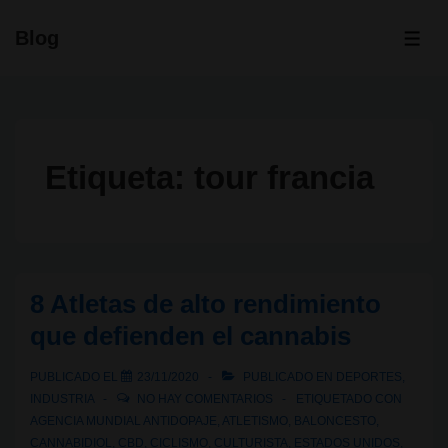
↓
Blog
Saltar
ME
al
contenido
principal
Etiqueta:
tour francia
8 Atletas de alto rendimiento
que defienden el cannabis
PUBLICADO EL
23/11/2020
PUBLICADO EN
DEPORTES
,
INDUSTRIA
NO HAY COMENTARIOS
ETIQUETADO CON
AGENCIA MUNDIAL ANTIDOPAJE
,
ATLETISMO
,
BALONCESTO
,
CANNABIDIOL
,
CBD
,
CICLISMO
,
CULTURISTA
,
ESTADOS UNIDOS
,