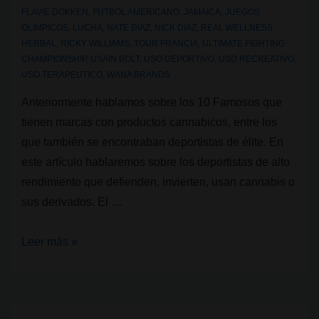
FLAVIE DOKKEN
,
FUTBOL AMERICANO
,
JAMAICA
,
JUEGOS
OLIMPICOS
,
LUCHA
,
NATE DIAZ
,
NICK DIAZ
,
REAL WELLNESS
HERBAL
,
RICKY WILLIAMS
,
TOUR FRANCIA
,
ULTIMATE FIGHTING
CHAMPIONSHIP
,
USAIN BOLT
,
USO DEPORTIVO
,
USO RECREATIVO
,
USO TERAPEUTICO
,
WANA BRANDS
Anteriormente hablamos sobre los 10 Famosos que
tienen marcas con productos cannabicos, entre los
que también se encontraban deportistas de élite. En
este artículo hablaremos sobre los deportistas de alto
rendimiento que defienden, invierten, usan cannabis o
sus derivados. El …
8
Leer más »
Atletas
de
alto