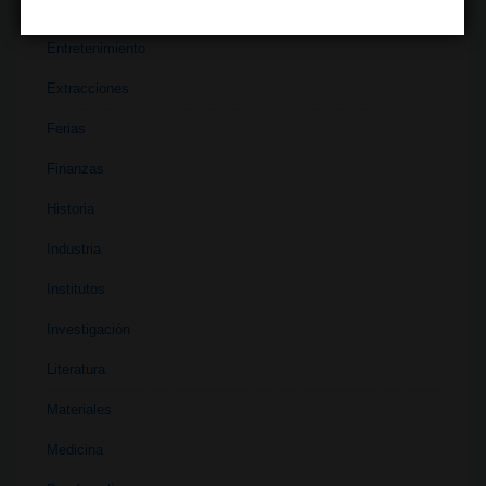
Economía
Entretenimiento
Extracciones
Ferias
Finanzas
Historia
Industria
Institutos
Investigación
Literatura
Materiales
Medicina