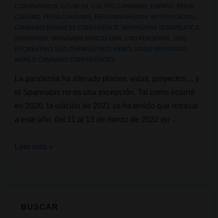
CORONAVIRUS
,
COVID-19
,
CULTIVO CANNABIS
,
ESPAÑA
,
FERIA
de
CAÑAMO
,
FERIA CANNABIS
,
FERIA MARIHUANA
,
INTERNATIONAL
Malta,
CANNABIS BUSINESS CONFERENCE
,
MARIHUANA TERAPEUTICA
,
España,
SPANNABIS
,
SPANNABIS BARCELONA
,
USO PERSONAL
,
USO
RECREATIVO
,
USO TERAPEUTICO
,
VIDEO
,
VIDEO SPANNABIS
,
Europa
WORLD CANNABIS CONFERENCES
La pandemia ha alterado planes, vidas, proyectos… y
el Spannabis no es una excepción. Tal como ocurrió
en 2020, la edición de 2021 se ha tenido que retrasar
a este año, del 11 al 13 de marzo de 2022 en …
Spannabis
Leer más »
2022:
la
feria
del
BUSCAR
cannabis