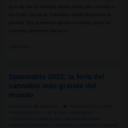
es el de dar un enfoque desde dentro del cannabis y
los Clubs Social de Cannabis, desde Barcelona al
planeta. Hoy queremos aportar la mirada ajena, en
concreto, queremos dar luz a …
Un
Leer más »
enfoque
americano
del
Spannabis 2022: la feria del
cannabis
cannabis más grande del
y
mundo
los
Clubs
PUBLICADO EL
14/02/2022
PUBLICADO EN
CULTURA
,
Social
FERIAS
,
INDUSTRIA
NO HAY COMENTARIOS
de
ETIQUETADO CON
BARCELONA
,
CANNABIS MEDICINAL
,
CANNABIS TERAPEUTICO
,
CATALUNYA
,
CONFERENCIA CANNABIS
,
Cannabis