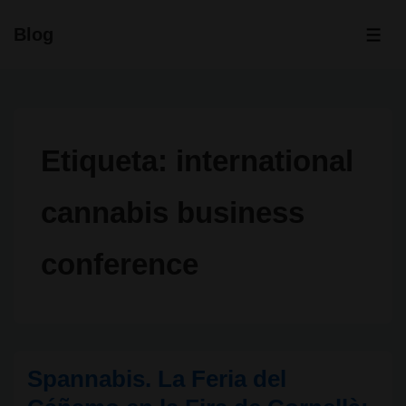
↓
Blog
Saltar
ME
al
contenido
principal
Etiqueta:
international
cannabis business
conference
Spannabis. La Feria del