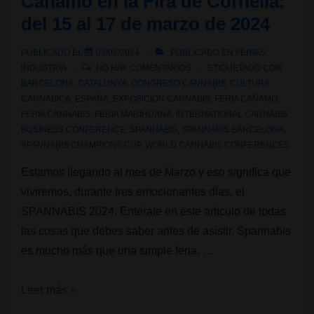
Cáñamo en la Fira de Cornellà:
del 15 al 17 de marzo de 2024
PUBLICADO EL
02/02/2024
PUBLICADO EN
FERIAS
,
INDUSTRIA
NO HAY COMENTARIOS
ETIQUETADO CON
BARCELONA
,
CATALUNYA
,
CONGRESO CANNABIS
,
CULTURA
CANNABICA
,
ESPAÑA
,
EXPOSICION CANNABIS
,
FERIA CAÑAMO
,
FERIA CANNABIS
,
FERIA MARIHUANA
,
INTERNATIONAL CANNABIS
BUSINESS CONFERENCE
,
SPANNABIS
,
SPANNABIS BARCELONA
,
SPANNABIS CHAMPIONS CUP
,
WORLD CANNABIS CONFERENCES
Estamos llegando al mes de Marzo y eso significa que
viviremos, durante tres emocionantes días, el
SPANNABIS 2024. Entérate en este artículo de todas
las cosas que debes saber antes de asistir. Spannabis
es mucho más que una simple feria, …
Spannabis.
Leer más »
La