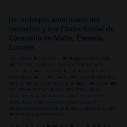
Feria
del
Un enfoque americano del
Cáñamo
cannabis y los Clubs Social de
en
Cannabis de Malta, España,
la
Europa
Fira
de
PUBLICADO EL
29/12/2022
PUBLICADO EN
CLUBES
,
Cornellà:
DISPENSARIO
,
POLÍTICAS
NO HAY COMENTARIOS
del
ETIQUETADO CON
ALEMANIA
,
ASOCIACIONES
,
ASOCIACIONES
15
CANNABICAS
,
BARCELONA
,
BARCELONA B2B
,
CANNABIS SOCIAL
CLUB
,
CATALUNYA
,
CLUB SOCIAL CANNABIS
,
CLUBES CANNABIS
,
al
CSC
,
ESPAÑA
,
ESTADOS UNIDOS
,
ICBC
,
INTERNACIONAL
17
CANNABIS CHRONICLE
,
INTERNATIONAL CANNABIS BUSINESS
de
CONFERENCE
,
LOBBY CANNABIS
,
MALTA
,
REGULACION
marzo
ASOCIACIONES
,
REGULACION CANNABIS
,
USO PERSONAL
,
USO
RECREATIVO
,
USO TERAPEUTICO
de
2024
Uno de nuestros objetivos desde este humilde lugar