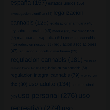
españa
(157)
estados unidos
(55)
legalizacion
investigacion cientifica
(39)
cannabis
(129)
legalizacion marihuana
(46)
ley sobre cannabis
(49)
madrid
(38)
marihuana legal
marihuana terapeutica
(51)
posesion cannabis
(32)
(45)
regulacion asociaciones
reduccion riesgos
(38)
(47)
regulacion autocultivo marihuana
(39)
regulacion cannabis
(181)
regulacion
regulacion cultivo cannabis
(33)
cannabis terapeutico
(25)
regulacion integral cannabis
(79)
terpenos
(25)
uso adulto
(134)
thc
(80)
uso medicinal
uso
uso personal
(276)
(42)
recreativo
(279)
uso