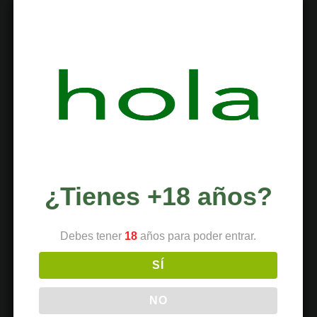
TEMAS
Alimentación
Botánica
Ciencia
Clubes
Coffeeshops
¿Tienes +18 años?
Cultivo
Cultura
Debes tener
18
años para poder entrar.
Deportes
SÍ
Dispensario
Dispositivos
NO