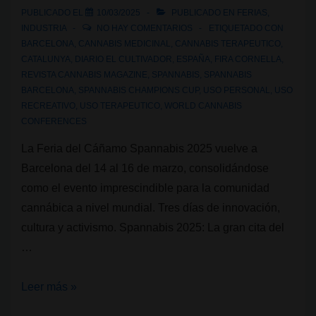
PUBLICADO EL
10/03/2025
PUBLICADO EN
FERIAS
,
INDUSTRIA
NO HAY COMENTARIOS
ETIQUETADO CON
BARCELONA
,
CANNABIS MEDICINAL
,
CANNABIS TERAPEUTICO
,
CATALUNYA
,
DIARIO EL CULTIVADOR
,
ESPAÑA
,
FIRA CORNELLA
,
REVISTA CANNABIS MAGAZINE
,
SPANNABIS
,
SPANNABIS
BARCELONA
,
SPANNABIS CHAMPIONS CUP
,
USO PERSONAL
,
USO
RECREATIVO
,
USO TERAPEUTICO
,
WORLD CANNABIS
CONFERENCES
La Feria del Cáñamo Spannabis 2025 vuelve a
Barcelona del 14 al 16 de marzo, consolidándose
como el evento imprescindible para la comunidad
cannábica a nivel mundial. Tres días de innovación,
cultura y activismo. Spannabis 2025: La gran cita del
…
Faltan
Leer más »
5