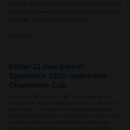
el ámbito del cannabis con la celebración de las World
Cannabis Conferences. Este foro internacional reunirá
a expertos, profesionales y entusiastas …
Faltan
Leer más »
7
días
para
Faltan 11 días para el
el
Spannabis 2025: Spannabis
Spannabis
Champions Cup
2025:
World
PUBLICADO EL
03/03/2025
PUBLICADO EN
CLUBES
,
Cannabis
COFFEESHOPS
,
CULTIVO
,
DISPENSARIO
,
FERIAS
NO HAY
Conferences
COMENTARIOS
ETIQUETADO CON
BARCELONA
,
CANNABIS
HIBRIDA
,
CANNABIS INDICA
,
CANNABIS SATIVA
,
CATALUNYA
,
COPA
CANNABIS
,
DIARIO EL CULTIVADOR
,
ESPAÑA
,
EXTRACCION
CANNABIS
,
EXTRACCION MARIHUANA
,
FERIA CAÑAMO
,
FERIA