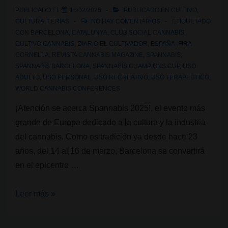
2025:
PUBLICADO EL
16/02/2025
PUBLICADO EN
CULTIVO
,
Spannabis
CULTURA
,
FERIAS
NO HAY COMENTARIOS
ETIQUETADO
Champions
CON
BARCELONA
,
CATALUNYA
,
CLUB SOCIAL CANNABIS
,
CULTIVO CANNABIS
,
DIARIO EL CULTIVADOR
,
ESPAÑA
,
FIRA
Cup
CORNELLA
,
REVISTA CANNABIS MAGAZINE
,
SPANNABIS
,
SPANNABIS BARCELONA
,
SPANNABIS CHAMPIONS CUP
,
USO
ADULTO
,
USO PERSONAL
,
USO RECREATIVO
,
USO TERAPEUTICO
,
WORLD CANNABIS CONFERENCES
¡Atención se acerca Spannabis 2025!, el evento más
grande de Europa dedicado a la cultura y la industria
del cannabis. Como es tradición ya desde hace 23
años, del 14 al 16 de marzo, Barcelona se convertirá
en el epicentro …
Spannabis
Leer más »
2025:
La