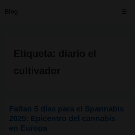
↓
Blog
Saltar
ME
al
contenido
principal
Etiqueta:
diario el
cultivador
Faltan 5 días para el Spannabis
2025: Epicentro del cannabis
en Europa