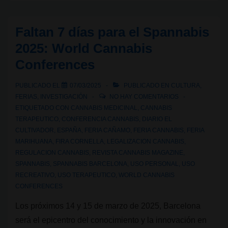
días
para
Faltan 7 días para el Spannabis
el
2025: World Cannabis
Spannabis
Conferences
2025:
Epicentro
PUBLICADO EL
07/03/2025
PUBLICADO EN
CULTURA
,
del
FERIAS
,
INVESTIGACIÓN
NO HAY COMENTARIOS
cannabis
ETIQUETADO CON
CANNABIS MEDICINAL
,
CANNABIS
TERAPEUTICO
,
CONFERENCIA CANNABIS
,
DIARIO EL
en
CULTIVADOR
,
ESPAÑA
,
FERIA CAÑAMO
,
FERIA CANNABIS
,
FERIA
Europa
MARIHUANA
,
FIRA CORNELLA
,
LEGALIZACION CANNABIS
,
REGULACION CANNABIS
,
REVISTA CANNABIS MAGAZINE
,
SPANNABIS
,
SPANNABIS BARCELONA
,
USO PERSONAL
,
USO
RECREATIVO
,
USO TERAPEUTICO
,
WORLD CANNABIS
CONFERENCES
Los próximos 14 y 15 de marzo de 2025, Barcelona
será el epicentro del conocimiento y la innovación en