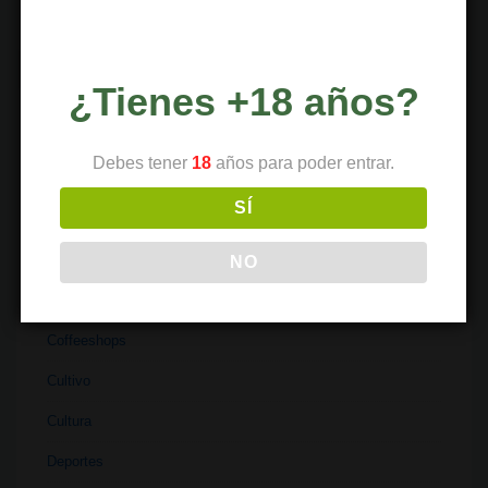
Flavonoides del cannabis: Cannflavinas
¿Tienes +18 años?
TEMAS
Debes tener
18
años para poder entrar.
Alimentación
SÍ
Botánica
Ciencia
NO
Clubes
Coffeeshops
Cultivo
Cultura
Deportes