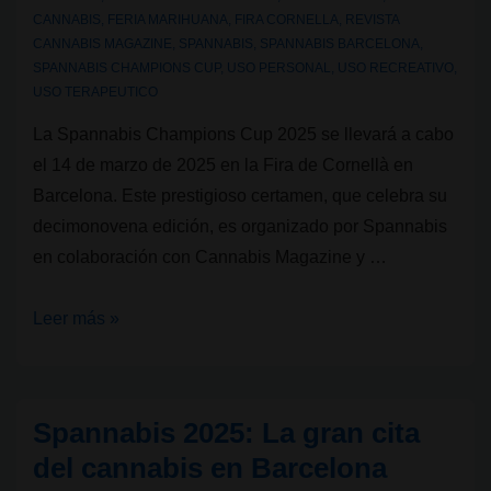
CANNABIS
,
FERIA MARIHUANA
,
FIRA CORNELLA
,
REVISTA
CANNABIS MAGAZINE
,
SPANNABIS
,
SPANNABIS BARCELONA
,
SPANNABIS CHAMPIONS CUP
,
USO PERSONAL
,
USO RECREATIVO
,
USO TERAPEUTICO
La Spannabis Champions Cup 2025 se llevará a cabo
el 14 de marzo de 2025 en la Fira de Cornellà en
Barcelona. Este prestigioso certamen, que celebra su
decimonovena edición, es organizado por Spannabis
en colaboración con Cannabis Magazine y …
Faltan
Leer más »
11
días
para
Spannabis 2025: La gran cita
el
del cannabis en Barcelona
Spannabis