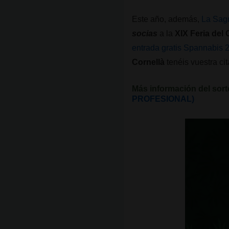
Este año, además,
La Sag
socias
a la
XIX Feria de
entrada gratis Spannabi
Cornellà
tenéis vuestra ci
Más información del sor
PROFESIONAL)