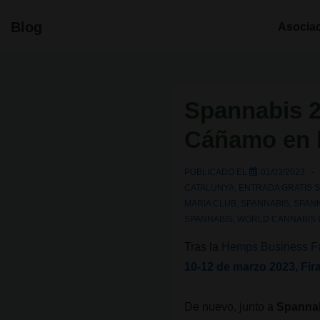
↓
Navegació
Blog
Asocia
Saltar
principal
al
contenido
principal
Spannabis 2
Cáñamo en l
PUBLICADO EL
01/03/2023
CATALUNYA
,
ENTRADA GRATIS 
MARIA CLUB
,
SPANNABIS
,
SPAN
SPANNABIS
,
WORLD CANNABIS
Tras la
Hemps Business Fa
10-12 de marzo 2023, Fir
De nuevo, junto a
Spanna