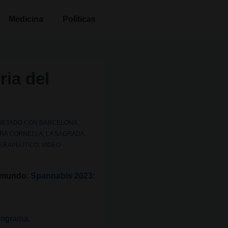
Medicina
Políticas
ria del
UETADO CON
BARCELONA
,
IRA CORNELLA
,
LA SAGRADA
TERAPEUTICO
,
VIDEO
l mundo
.
Spannabis 2023:
programa
.