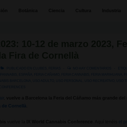
n
ción
Botánica
Ciencia
Cultura
Industria
023: 10-12 de marzo 2023, Fe
a Fira de Cornellà
PUBLICADO EN
CLUBES
,
FERIAS
NO HAY COMENTARIOS
ETIQ
SPANNABIS
,
ESPAÑA
,
FERIA CAÑAMO
,
FERIA CANNABIS
,
FERIA MARIHUANA
,
F
NABIS BARCELONA
,
USO ADULTO
,
USO PERSONAL
,
USO RECREATIVO
,
USO 
 CONFERENCES
ir
,
vuelve a Barcelona la Feria del Cáñamo más grande de
a de Cornellà
.
bis
vuelve la
IX World Cannabis Conference
. Aquí tenéis
el 