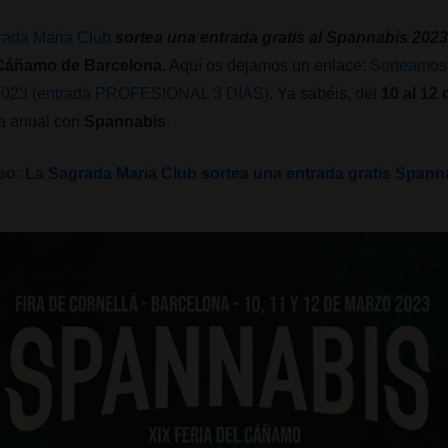
rada Maria Club
sortea una entrada gratis al Spannabis 2023
l Cáñamo de Barcelona
. Aquí os dejamos un enlace:
Sorteamos 
s 2023 (entrada PROFESIONAL 3 DÍAS)
. Ya sabéis, del
10 al 12 
ta anual con
Spannabis
.
teo:
La Sagrada Maria Club sortea una entrada gratis Spann