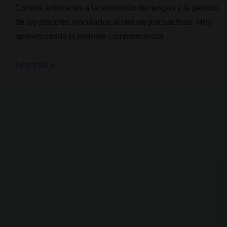
Control, enfocadas a la reducción de riesgos y la gestión
de los placeres vinculados al uso de psicoactivos. Hoy,
aprovechando la reciente comparecencia …
ICEERS,
Leer más »
por
una
relación
integral
y
sensata
con
las
plantas
psicoactivas