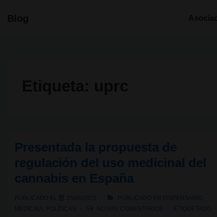
↓
Navegació
Blog
Asocia
Saltar
principal
al
contenido
principal
Etiqueta:
uprc
Presentada la propuesta de
regulación del uso medicinal del
cannabis en España
PUBLICADO EL
25/06/2022
PUBLICADO EN
DISPENSARIO
,
MEDICINA
,
POLÍTICAS
NO HAY COMENTARIOS
ETIQUETADO