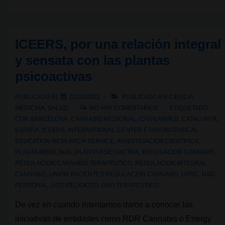
la
propuesta
de
ICEERS, por una relación integral
regulación
y sensata con las plantas
del
psicoactivas
uso
medicinal
PUBLICADO EL
22/03/2022
PUBLICADO EN
CIENCIA
,
del
MEDICINA
,
SALUD
NO HAY COMENTARIOS
ETIQUETADO
cannabis
CON
BARCELONA
,
CANNABIS MEDICINAL
,
CANNABMED
,
CATALUNYA
,
ESPAÑA
,
ICEERS
,
INTERNATIONAL CENTER ETHNOBOTANICAL
en
EDUCATION RESEARCH SERVICE
,
INVESTIGACION CIENTIFICA
,
España
PLANTA MEDICINAL
,
PLANTA PSICOACTIVA
,
REGULACION CANNABIS
,
REGULACION CANNABIS TERAPEUTICO
,
REGULACION INTEGRAL
CANNABIS
,
UNION PACIENTES REGULACION CANNABIS
,
UPRC
,
USO
PERSONAL
,
USO RELIGIOSO
,
USO TERAPEUTICO
De vez en cuando intentamos daros a conocer las
iniciativas de entidades como RDR Cannabis o Energy