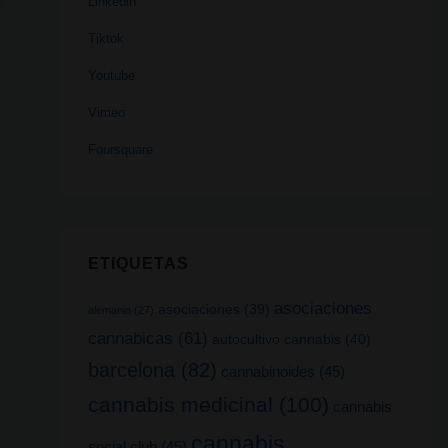
Linkedin
Tiktok
Youtube
Vimeo
Foursquare
ETIQUETAS
asociaciones
asociaciones
(39)
alemania
(27)
cannabicas
(61)
autocultivo cannabis
(40)
barcelona
(82)
cannabinoides
(45)
cannabis medicinal
(100)
cannabis
cannabis
social club
(45)