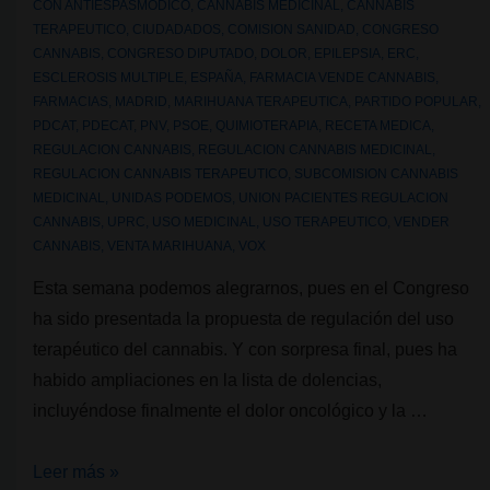
CON
ANTIESPASMODICO
,
CANNABIS MEDICINAL
,
CANNABIS
TERAPEUTICO
,
CIUDADADOS
,
COMISION SANIDAD
,
CONGRESO
CANNABIS
,
CONGRESO DIPUTADO
,
DOLOR
,
EPILEPSIA
,
ERC
,
ESCLEROSIS MULTIPLE
,
ESPAÑA
,
FARMACIA VENDE CANNABIS
,
FARMACIAS
,
MADRID
,
MARIHUANA TERAPEUTICA
,
PARTIDO POPULAR
,
PDCAT
,
PDECAT
,
PNV
,
PSOE
,
QUIMIOTERAPIA
,
RECETA MEDICA
,
REGULACION CANNABIS
,
REGULACION CANNABIS MEDICINAL
,
REGULACION CANNABIS TERAPEUTICO
,
SUBCOMISION CANNABIS
MEDICINAL
,
UNIDAS PODEMOS
,
UNION PACIENTES REGULACION
CANNABIS
,
UPRC
,
USO MEDICINAL
,
USO TERAPEUTICO
,
VENDER
CANNABIS
,
VENTA MARIHUANA
,
VOX
Esta semana podemos alegrarnos, pues en el Congreso
ha sido presentada la propuesta de regulación del uso
terapéutico del cannabis. Y con sorpresa final, pues ha
habido ampliaciones en la lista de dolencias,
incluyéndose finalmente el dolor oncológico y la …
Presentada
Leer más »