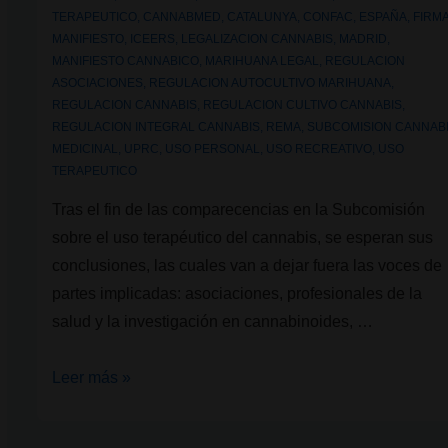
TERAPEUTICO
,
CANNABMED
,
CATALUNYA
,
CONFAC
,
ESPAÑA
,
FIRM
MANIFIESTO
,
ICEERS
,
LEGALIZACION CANNABIS
,
MADRID
,
MANIFIESTO CANNABICO
,
MARIHUANA LEGAL
,
REGULACION
ASOCIACIONES
,
REGULACION AUTOCULTIVO MARIHUANA
,
REGULACION CANNABIS
,
REGULACION CULTIVO CANNABIS
,
REGULACION INTEGRAL CANNABIS
,
REMA
,
SUBCOMISION CANNAB
MEDICINAL
,
UPRC
,
USO PERSONAL
,
USO RECREATIVO
,
USO
TERAPEUTICO
Tras el fin de las comparecencias en la Subcomisión
sobre el uso terapéutico del cannabis, se esperan sus
conclusiones, las cuales van a dejar fuera las voces de
partes implicadas: asociaciones, profesionales de la
salud y la investigación en cannabinoides, …
#cannabisLEGAL,
Leer más »
para
regular