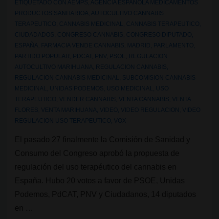
ETIQUETADO CON
AEMPS
,
AGENCIA ESPAÑOLA MEDICAMENTOS
PRODUCTOS SANITARIOA
,
AUTOCULTIVO CANNABIS
TERAPEUTICO
,
CANNABIS MEDICINAL
,
CANNABIS TERAPEUTICO
,
CIUDADADOS
,
CONGRESO CANNABIS
,
CONGRESO DIPUTADO
,
ESPAÑA
,
FARMACIA VENDE CANNABIS
,
MADRID
,
PARLAMENTO
,
PARTIDO POPULAR
,
PDCAT
,
PNV
,
PSOE
,
REGULACION
AUTOCULTIVO MARIHUANA
,
REGULACION CANNABIS
,
REGULACION CANNABIS MEDICINAL
,
SUBCOMISION CANNABIS
MEDICINAL
,
UNIDAS PODEMOS
,
USO MEDICINAL
,
USO
TERAPEUTICO
,
VENDER CANNABIS
,
VENTA CANNABIS
,
VENTA
FLORES
,
VENTA MARIHUANA
,
VIDEO
,
VIDEO REGULACION
,
VIDEO
REGULACION USO TERAPEUTICO
,
VOX
El pasado 27 finalmente la Comisión de Sanidad y
Consumo del Congreso aprobó la propuesta de
regulación del uso terapéutico del cannabis en
España. Hubo 20 votos a favor de PSOE, Unidas
Podemos, PdCAT, PNV y Ciudadanos, 14 diputados
en …