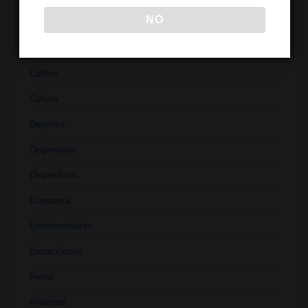
NO
Clubes
Coffeeshops
Cultivo
Cultura
Deportes
Dispensario
Dispositivos
Economía
Entretenimiento
Extracciones
Ferias
Finanzas