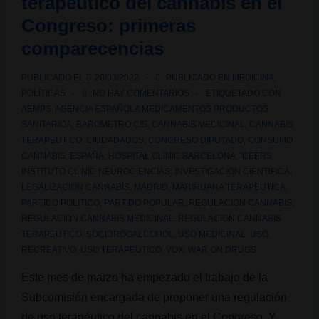
terapéutico del cannabis en el
del
Congreso: primeras
uso
comparecencias
medicinal
del
PUBLICADO EL
20/03/2022
PUBLICADO EN
MEDICINA
,
cannabis
POLÍTICAS
NO HAY COMENTARIOS
ETIQUETADO CON
en
AEMPS
,
AGENCIA ESPAÑOLA MEDICAMENTOS PRODUCTOS
España
SANITARIOA
,
BAROMETRO CIS
,
CANNABIS MEDICINAL
,
CANNABIS
TERAPEUTICO
,
CIUDADADOS
,
CONGRESO DIPUTADO
,
CONSUMO
CANNABIS
,
ESPAÑA
,
HOSPITAL CLINIC BARCELONA
,
ICEERS
,
INSTITUTO CLINIC NEUROCIENCIAS
,
INVESTIGACION CIENTIFICA
,
LEGALIZACION CANNABIS
,
MADRID
,
MARIHUANA TERAPEUTICA
,
PARTIDO POLITICO
,
PARTIDO POPULAR
,
REGULACION CANNABIS
,
REGULACION CANNABIS MEDICINAL
,
REGULACION CANNABIS
TERAPEUTICO
,
SOCIDROGALCOHOL
,
USO MEDICINAL
,
USO
RECREATIVO
,
USO TERAPEUTICO
,
VOX
,
WAR ON DRUGS
Este mes de marzo ha empezado el trabajo de la
Subcomisión encargada de proponer una regulación
de uso terapéutico del cannabis en el Congreso. Y