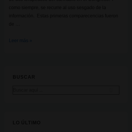
como siempre, se recurre al uso sesgado de la
información. Estas primeras comparecencias fueron
de …
Subcomisión
Leer más »
del
uso
terapéutico
del
BUSCAR
cannabis
Buscar
en
por:
el
Congreso:
primeras
LO ÚLTIMO
comparecencias