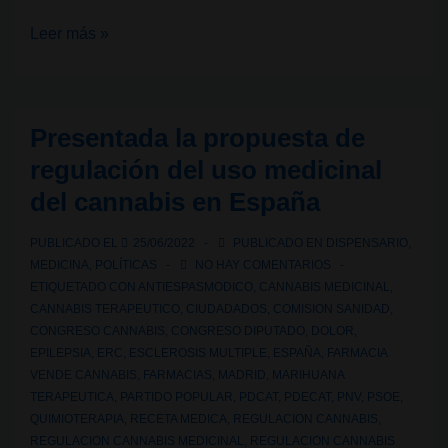
Aprobada
Leer más »
la
propuesta
de
Presentada la propuesta de
regulación
regulación del uso medicinal
del
del cannabis en España
uso
medicinal
PUBLICADO EL
25/06/2022
PUBLICADO EN
DISPENSARIO
,
del
MEDICINA
,
POLÍTICAS
NO HAY COMENTARIOS
cannabis
ETIQUETADO CON
ANTIESPASMODICO
,
CANNABIS MEDICINAL
,
CANNABIS TERAPEUTICO
,
CIUDADADOS
,
COMISION SANIDAD
,
en
CONGRESO CANNABIS
,
CONGRESO DIPUTADO
,
DOLOR
,
España
EPILEPSIA
,
ERC
,
ESCLEROSIS MULTIPLE
,
ESPAÑA
,
FARMACIA
VENDE CANNABIS
,
FARMACIAS
,
MADRID
,
MARIHUANA
TERAPEUTICA
,
PARTIDO POPULAR
,
PDCAT
,
PDECAT
,
PNV
,
PSOE
,
QUIMIOTERAPIA
,
RECETA MEDICA
,
REGULACION CANNABIS
,
REGULACION CANNABIS MEDICINAL
,
REGULACION CANNABIS