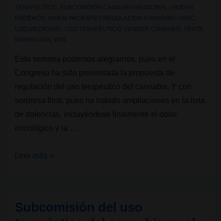
TERAPEUTICO
,
SUBCOMISION CANNABIS MEDICINAL
,
UNIDAS
PODEMOS
,
UNION PACIENTES REGULACION CANNABIS
,
UPRC
,
USO MEDICINAL
,
USO TERAPEUTICO
,
VENDER CANNABIS
,
VENTA
MARIHUANA
,
VOX
Esta semana podemos alegrarnos, pues en el
Congreso ha sido presentada la propuesta de
regulación del uso terapéutico del cannabis. Y con
sorpresa final, pues ha habido ampliaciones en la lista
de dolencias, incluyéndose finalmente el dolor
oncológico y la …
Presentada
Leer más »
la
propuesta
de
Subcomisión del uso
regulación