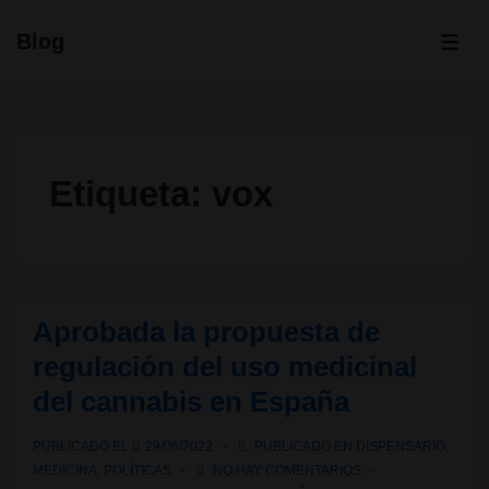
↓
Blog
Saltar
ME
al
contenido
principal
Etiqueta:
vox
Aprobada la propuesta de
regulación del uso medicinal
del cannabis en España
PUBLICADO EL
29/06/2022
PUBLICADO EN
DISPENSARIO
,
MEDICINA
,
POLÍTICAS
NO HAY COMENTARIOS