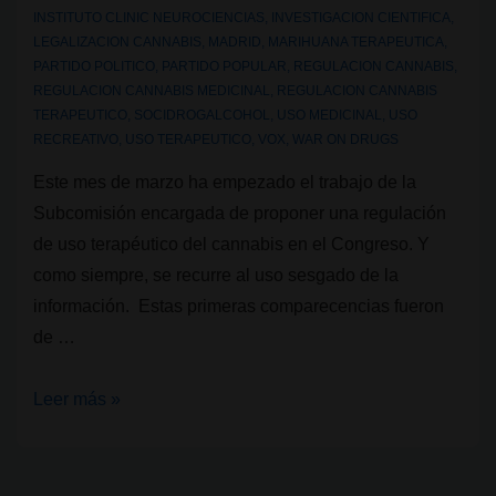
INSTITUTO CLINIC NEUROCIENCIAS
,
INVESTIGACION CIENTIFICA
,
LEGALIZACION CANNABIS
,
MADRID
,
MARIHUANA TERAPEUTICA
,
PARTIDO POLITICO
,
PARTIDO POPULAR
,
REGULACION CANNABIS
,
REGULACION CANNABIS MEDICINAL
,
REGULACION CANNABIS
TERAPEUTICO
,
SOCIDROGALCOHOL
,
USO MEDICINAL
,
USO
RECREATIVO
,
USO TERAPEUTICO
,
VOX
,
WAR ON DRUGS
Este mes de marzo ha empezado el trabajo de la
Subcomisión encargada de proponer una regulación
de uso terapéutico del cannabis en el Congreso. Y
como siempre, se recurre al uso sesgado de la
información. Estas primeras comparecencias fueron
de …
Subcomisión
Leer más »
del
uso
terapéutico