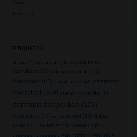
Vimeo
Foursquare
ETIQUETAS
asociaciones
asociaciones
(39)
alemania
(27)
cannabicas
(61)
autocultivo cannabis
(40)
cannabis
barcelona
(82)
cannabinoides
(45)
medicinal
(100)
cannabis social club
(45)
cannabis terapeutico
(121)
catalunya
(76)
cbd
(65)
clubes
cañamo
(26)
club social cannabis
(65)
cannabis
(53)
cultivo cannabis
consumo cannabis
(64)