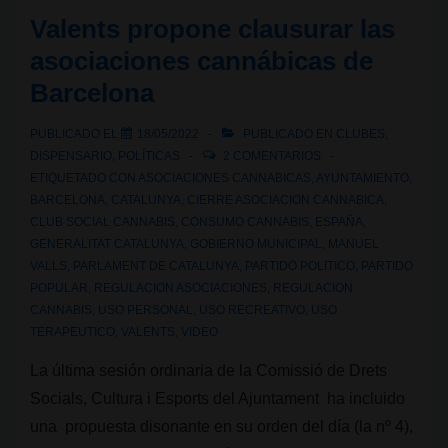
de
Valents propone clausurar las
regulación
asociaciones cannábicas de
del
Barcelona
uso
medicinal
PUBLICADO EL
18/05/2022
PUBLICADO EN
CLUBES
,
del
DISPENSARIO
,
POLÍTICAS
2 COMENTARIOS
cannabis
ETIQUETADO CON
ASOCIACIONES CANNABICAS
,
AYUNTAMIENTO
,
BARCELONA
,
CATALUNYA
,
CIERRE ASOCIACION CANNABICA
,
en
CLUB SOCIAL CANNABIS
,
CONSUMO CANNABIS
,
ESPAÑA
,
España
GENERALITAT CATALUNYA
,
GOBIERNO MUNICIPAL
,
MANUEL
VALLS
,
PARLAMENT DE CATALUNYA
,
PARTIDO POLITICO
,
PARTIDO
POPULAR
,
REGULACION ASOCIACIONES
,
REGULACION
CANNABIS
,
USO PERSONAL
,
USO RECREATIVO
,
USO
TERAPEUTICO
,
VALENTS
,
VIDEO
La última sesión ordinaria de la Comissió de Drets
Socials, Cultura i Esports del Ajuntament ha incluido
una propuesta disonante en su orden del día (la nº 4),