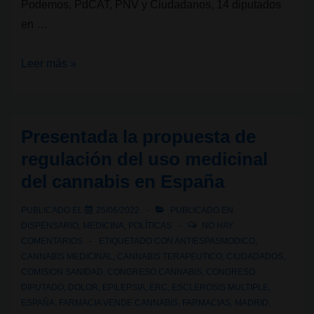
Podemos, PdCAT, PNV y Ciudadanos, 14 diputados
en …
Aprobada
Leer más »
la
propuesta
de
Presentada la propuesta de
regulación
regulación del uso medicinal
del
del cannabis en España
uso
medicinal
PUBLICADO EL
25/06/2022
PUBLICADO EN
del
DISPENSARIO
,
MEDICINA
,
POLÍTICAS
NO HAY
cannabis
COMENTARIOS
ETIQUETADO CON
ANTIESPASMODICO
,
CANNABIS MEDICINAL
,
CANNABIS TERAPEUTICO
,
CIUDADADOS
,
en
COMISION SANIDAD
,
CONGRESO CANNABIS
,
CONGRESO
España
DIPUTADO
,
DOLOR
,
EPILEPSIA
,
ERC
,
ESCLEROSIS MULTIPLE
,
ESPAÑA
,
FARMACIA VENDE CANNABIS
,
FARMACIAS
,
MADRID
,