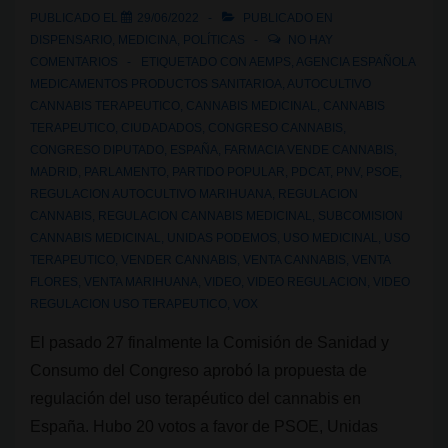
PUBLICADO EL
29/06/2022
PUBLICADO EN
DISPENSARIO
,
MEDICINA
,
POLÍTICAS
NO HAY
COMENTARIOS
ETIQUETADO CON
AEMPS
,
AGENCIA ESPAÑOLA
MEDICAMENTOS PRODUCTOS SANITARIOA
,
AUTOCULTIVO
CANNABIS TERAPEUTICO
,
CANNABIS MEDICINAL
,
CANNABIS
TERAPEUTICO
,
CIUDADADOS
,
CONGRESO CANNABIS
,
CONGRESO DIPUTADO
,
ESPAÑA
,
FARMACIA VENDE CANNABIS
,
MADRID
,
PARLAMENTO
,
PARTIDO POPULAR
,
PDCAT
,
PNV
,
PSOE
,
REGULACION AUTOCULTIVO MARIHUANA
,
REGULACION
CANNABIS
,
REGULACION CANNABIS MEDICINAL
,
SUBCOMISION
CANNABIS MEDICINAL
,
UNIDAS PODEMOS
,
USO MEDICINAL
,
USO
TERAPEUTICO
,
VENDER CANNABIS
,
VENTA CANNABIS
,
VENTA
FLORES
,
VENTA MARIHUANA
,
VIDEO
,
VIDEO REGULACION
,
VIDEO
REGULACION USO TERAPEUTICO
,
VOX
El pasado 27 finalmente la Comisión de Sanidad y
Consumo del Congreso aprobó la propuesta de
regulación del uso terapéutico del cannabis en
España. Hubo 20 votos a favor de PSOE, Unidas