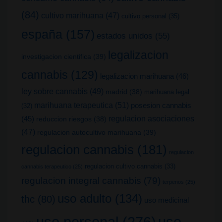
(84)
cultivo marihuana
(47)
cultivo personal
(35)
españa
(157)
estados unidos
(55)
legalizacion
investigacion cientifica
(39)
cannabis
(129)
legalizacion marihuana
(46)
ley sobre cannabis
(49)
madrid
(38)
marihuana legal
marihuana terapeutica
(51)
posesion cannabis
(32)
(45)
regulacion asociaciones
reduccion riesgos
(38)
(47)
regulacion autocultivo marihuana
(39)
regulacion cannabis
(181)
regulacion
regulacion cultivo cannabis
(33)
cannabis terapeutico
(25)
regulacion integral cannabis
(79)
terpenos
(25)
uso adulto
(134)
thc
(80)
uso medicinal
uso
uso personal
(276)