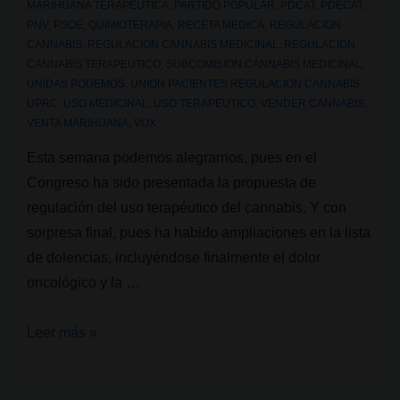
MARIHUANA TERAPEUTICA
,
PARTIDO POPULAR
,
PDCAT
,
PDECAT
,
PNV
,
PSOE
,
QUIMIOTERAPIA
,
RECETA MEDICA
,
REGULACION
CANNABIS
,
REGULACION CANNABIS MEDICINAL
,
REGULACION
CANNABIS TERAPEUTICO
,
SUBCOMISION CANNABIS MEDICINAL
,
UNIDAS PODEMOS
,
UNION PACIENTES REGULACION CANNABIS
,
UPRC
,
USO MEDICINAL
,
USO TERAPEUTICO
,
VENDER CANNABIS
,
VENTA MARIHUANA
,
VOX
Esta semana podemos alegrarnos, pues en el
Congreso ha sido presentada la propuesta de
regulación del uso terapéutico del cannabis. Y con
sorpresa final, pues ha habido ampliaciones en la lista
de dolencias, incluyéndose finalmente el dolor
oncológico y la …
Presentada
Leer más »
la
propuesta