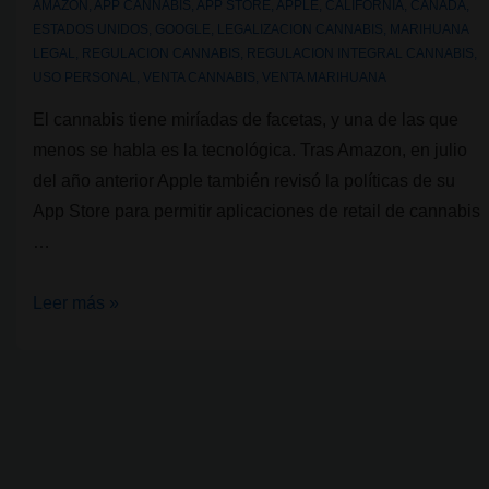
AMAZON
,
APP CANNABIS
,
APP STORE
,
APPLE
,
CALIFORNIA
,
CANADA
,
ESTADOS UNIDOS
,
GOOGLE
,
LEGALIZACION CANNABIS
,
MARIHUANA
LEGAL
,
REGULACION CANNABIS
,
REGULACION INTEGRAL CANNABIS
,
USO PERSONAL
,
VENTA CANNABIS
,
VENTA MARIHUANA
El cannabis tiene miríadas de facetas, y una de las que
menos se habla es la tecnológica. Tras Amazon, en julio
del año anterior Apple también revisó la políticas de su
App Store para permitir aplicaciones de retail de cannabis
…
Cannabis
Leer más »
y
tecnología:
Apple
permite
apps
de