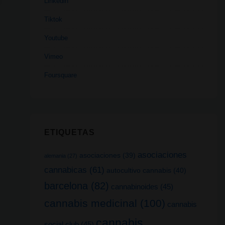
Linkedin
Tiktok
Youtube
Vimeo
Foursquare
ETIQUETAS
asociaciones
asociaciones
(39)
alemania
(27)
cannabicas
(61)
autocultivo cannabis
(40)
barcelona
(82)
cannabinoides
(45)
cannabis medicinal
(100)
cannabis
cannabis
social club
(45)