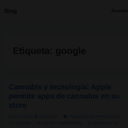
↓
Navegació
Blog
Asocia
Saltar
principal
al
contenido
principal
Etiqueta:
google
Cannabis y tecnología: Apple
permite apps de cannabis en su
store
PUBLICADO EL
21/02/2022
PUBLICADO EN
DISPENSARIO
,
TECNOLOGÍA
NO HAY COMENTARIOS
ETIQUETADO CON